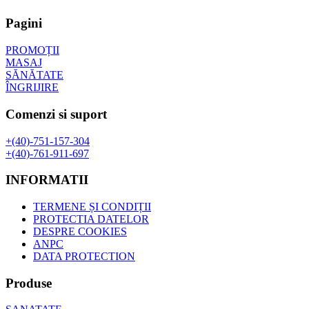
a
este:
fost:
143,00 lei.
Pagini
195,62 lei.
PROMOȚII
MASAJ
SĂNĂTATE
ÎNGRIJIRE
Comenzi si suport
+(40)-751-157-304
+(40)-761-911-697
INFORMATII
TERMENE ȘI CONDIȚII
PROTECTIA DATELOR
DESPRE COOKIES
ANPC
DATA PROTECTION
Produse