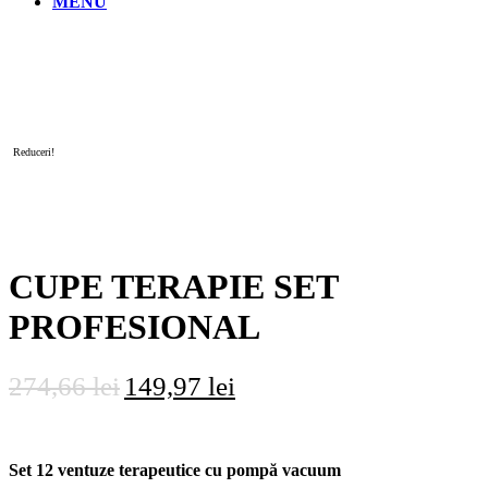
MENU
Reduceri!
CUPE TERAPIE SET
PROFESIONAL
Prețul
Prețul
274,66
lei
149,97
lei
inițial
curent
a
este:
Set 12 ventuze terapeutice cu pompă vacuum
fost:
149,97 lei.