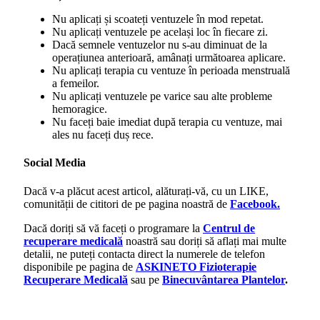
Nu aplicați și scoateți ventuzele în mod repetat.
Nu aplicați ventuzele pe același loc în fiecare zi.
Dacă semnele ventuzelor nu s-au diminuat de la
operațiunea anterioară, amânați următoarea aplicare.
Nu aplicați terapia cu ventuze în perioada menstruală
a femeilor.
Nu aplicați ventuzele pe varice sau alte probleme
hemoragice.
Nu faceți baie imediat după terapia cu ventuze, mai
ales nu faceți duș rece.
Social Media
Dacă v-a plăcut acest articol, alăturați-vă, cu un LIKE,
comunității de cititori de pe pagina noastră de
Facebook.
Dacă doriți să vă faceți o programare la
Centrul de
recuperare medicală
noastră sau doriți să aflați mai multe
detalii, ne puteți contacta direct la numerele de telefon
disponibile pe pagina de
ASKINETO Fizioterapie
Recuperare Medicală
sau pe
Binecuvântarea Plantelor
.