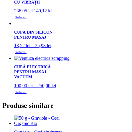
35,00 lei.
CU VIBRAȚII
Prețul
Prețul
236,05
lei
149,12
lei
inițial
curent
Reduceri!
a
este:
fost:
149,12 lei.
236,05 lei.
CUPĂ DIN SILICON
PENTRU MASAJ
Interval
18,52
lei
–
25,98
lei
de
Reduceri!
prețuri:
18,52 lei
până
CUPĂ ELECTRICĂ
la
PENTRU MASAJ
VACUUM
25,98 lei
Interval
100,00
lei
–
250,00
lei
de
Reduceri!
prețuri:
100,00 lei
Produse similare
până
la
250,00 lei