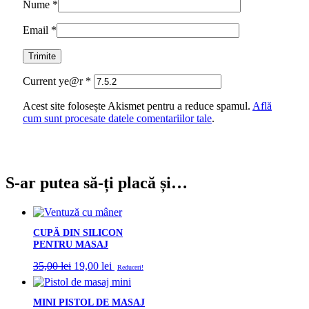
Nume
*
Email
*
Current ye@r
*
Acest site folosește Akismet pentru a reduce spamul.
Află
cum sunt procesate datele comentariilor tale
.
S-ar putea să-ți placă și…
CUPĂ DIN SILICON
PENTRU MASAJ
Prețul
Prețul
35,00
lei
19,00
lei
Reduceri!
inițial
curent
a
este:
fost:
19,00 lei.
MINI PISTOL DE MASAJ