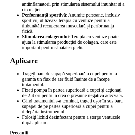
antiinflamatorii prin stimularea sistemului imunitar și a
circulației.
Performanță sportivă
: Anumite persoane, inclusiv
sportivii, utilizează terapia cu ventuze pentru a
îmbunătăți recuperarea musculară și performanța
fizică.
Stimularea colagenului
: Terapia cu ventuze poate
ajuta la stimularea producției de colagen, care este
important pentru sănătatea pielii.
Aplicare
Trageți bara de supapă superioară a cupei pentru a
garanta un flux de aer fluid înainte de a începe
tratamentul.
Fixați pompa în partea superioară a cupei și acționați
de 2-4 ori pentru a crea o presiune negativă adecvată.
Când tratamentul s-a terminat, trageți ușor în sus bara
supapei de pe partea superioară a cupei pentru a
îndepărta instrumentul.
Folosiți lichid dezinfectant pentru a șterge ventuzele
după aplicare.
Precauții