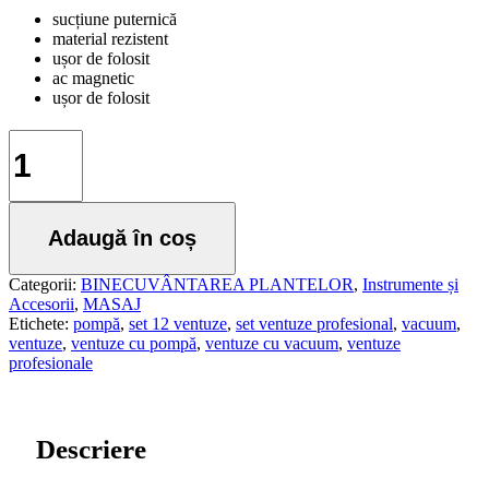
274,66 lei.
sucțiune puternică
material rezistent
ușor de folosit
ac magnetic
ușor de folosit
Cantitate
CUPE
TERAPIE
SET
PROFESIONAL
Adaugă în coș
Categorii:
BINECUVÂNTAREA PLANTELOR
,
Instrumente și
Accesorii
,
MASAJ
Etichete:
pompă
,
set 12 ventuze
,
set ventuze profesional
,
vacuum
,
ventuze
,
ventuze cu pompă
,
ventuze cu vacuum
,
ventuze
profesionale
Descriere