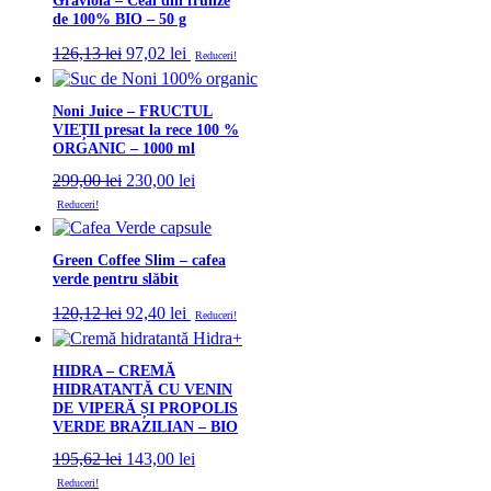
Graviola – Ceai din frunze
de 100% BIO – 50 g
Prețul
Prețul
126,13
lei
97,02
lei
Reduceri!
inițial
curent
a
este:
fost:
97,02 lei.
Noni Juice – FRUCTUL
126,13 lei.
VIEȚII presat la rece 100 %
ORGANIC – 1000 ml
Prețul
Prețul
299,00
lei
230,00
lei
inițial
curent
Reduceri!
a
este:
fost:
230,00 lei.
299,00 lei.
Green Coffee Slim – cafea
verde pentru slăbit
Prețul
Prețul
120,12
lei
92,40
lei
Reduceri!
inițial
curent
a
este:
fost:
92,40 lei.
HIDRA – CREMĂ
120,12 lei.
HIDRATANTĂ CU VENIN
DE VIPERĂ ȘI PROPOLIS
VERDE BRAZILIAN – BIO
Prețul
Prețul
195,62
lei
143,00
lei
inițial
curent
Reduceri!