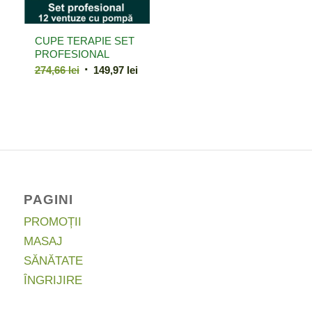
CUPE TERAPIE SET
PROFESIONAL
Prețul
Prețul
274,66
lei
149,97
lei
inițial
curent
a
este:
fost:
149,97 lei.
274,66 lei.
PAGINI
PROMOȚII
MASAJ
SĂNĂTATE
ÎNGRIJIRE