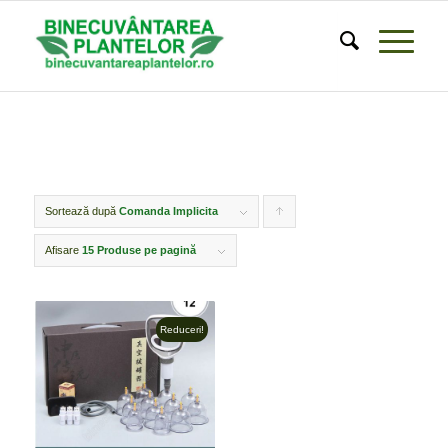
Sortează după
Comanda Implicita
Click
pentru
Afisare
15 Produse pe pagină
ordonarea
produselor
Reduceri!
ordine
crescător