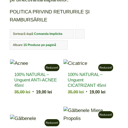
POLITICA PRIVIND RETURURILE ȘI
RAMBURSĂRILE
Sortează după
Comanda Implicita
Click
pentru
Afisare
15 Produse pe pagină
ordonarea
produselor
Reduceri!
Reduceri!
ordine
100% NATURAL –
100% NATURAL –
crescător
Unguent ANTI-ACNEE
Unguent
45ml
CICATRIZANT 45ml
Prețul
Prețul
Prețul
Prețul
35,00
lei
19,00
lei
35,00
lei
19,00
lei
inițial
curent
inițial
curent
a
este:
a
este:
fost:
19,00 lei.
fost:
19,00 lei.
Reduceri!
35,00 lei.
35,00 lei.
Reduceri!