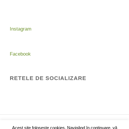
Instagram
Facebook
RETELE DE SOCIALIZARE
© Drepturi de autor -
Binecuvantarea Plantelor
-
Acest site folosește cookies. Navigând în continuare, vă