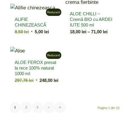
Reduceri!
ALOE CHILLI –
ALIFIE
Cremă BIO cu ARDEI
CHINEZEASCĂ
IUTE 500 ml
Prețul
Prețul
Interval
8,50
lei
5,00
lei
18,00
lei
–
71,00
lei
inițial
curent
de
a
este:
prețuri:
fost:
5,00 lei.
18,00 lei
Reduceri!
8,50 lei.
până
ALOE FEROX presat
la
la rece 100% natural
71,00 lei
1000 ml
Prețul
Prețul
297,76
lei
248,00
lei
inițial
curent
a
este:
fost:
248,00 lei.
297,76 lei.
1
2
3
›
»
Pagina 1 din 10