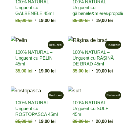
100% NATURAL –
100% NATURAL –
Unguent cu
Unguent cu
GĂLBENELE 45ml
gălbenele&miere&propolis
Prețul
Prețul
Prețul
Prețul
35,00
lei
19,00
lei
35,00
lei
19,00
lei
inițial
curent
inițial
curent
a
este:
a
este:
fost:
19,00 lei.
fost:
19,00 lei.
Reduceri!
Reduceri!
35,00 lei.
35,00 lei.
100% NATURAL –
100% NATURAL –
Unguent cu PELIN
Unguent cu RĂȘINĂ
45ml
DE BRAD 45ml
Prețul
Prețul
Prețul
Prețul
35,00
lei
19,00
lei
35,00
lei
19,00
lei
inițial
curent
inițial
curent
a
este:
a
este:
fost:
19,00 lei.
fost:
19,00 lei.
Reduceri!
Reduceri!
35,00 lei.
35,00 lei.
100% NATURAL –
100% NATURAL –
Unguent cu
Unguent cu SULF
ROSTOPASCA 45ml
45ml
Prețul
Prețul
Prețul
Prețul
35,00
lei
19,00
lei
36,00
lei
20,00
lei
inițial
curent
inițial
curent
a
este:
a
este: