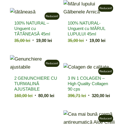
fost:
19,00 lei.
fost:
20,00 lei.
Reduceri!
35,00 lei.
36,00 lei.
Reduceri!
100% NATURAL –
100% NATURAL-
Unguent cu
Unguent cu MĂRUL
TĂTĂNEASĂ 45ml
LUPULUI 45ml
Prețul
Prețul
Prețul
Prețul
35,00
lei
19,00
lei
35,00
lei
19,00
lei
inițial
curent
inițial
curent
a
este:
a
este:
fost:
19,00 lei.
fost:
19,00 lei.
Reduceri!
35,00 lei.
35,00 lei.
Reduceri!
2 GENUNCHIERE CU
3 IN 1 COLAGEN –
TURMALINĂ
High Quality Collagen
AJUSTABILE
90 cps
Prețul
Prețul
Prețul
Prețul
160,00
lei
80,00
lei
396,71
lei
320,00
lei
inițial
curent
inițial
curent
a
este:
a
este:
fost:
80,00 lei.
fost:
320,00 lei
Reduceri!
160,00 lei.
396,71 lei.