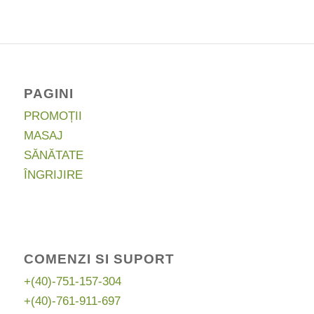
fost:
149,97 lei.
274,66 lei.
PAGINI
PROMOȚII
MASAJ
SĂNĂTATE
ÎNGRIJIRE
COMENZI SI SUPORT
+(40)-751-157-304
+(40)-761-911-697