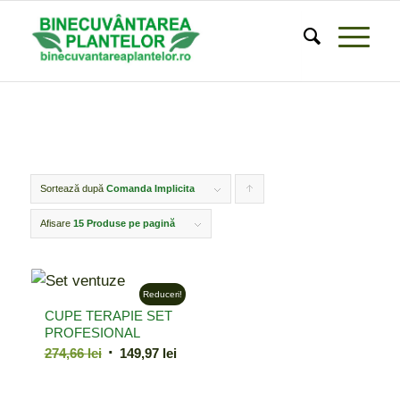
Sortează după
Comanda Implicita
Click
pentru
Afisare
15 Produse pe pagină
ordonarea
produselor
Reduceri!
ordine
CUPE TERAPIE SET
crescător
PROFESIONAL
Prețul
Prețul
274,66
lei
149,97
lei
inițial
curent
a
este: