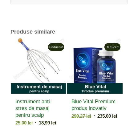
Produse similare
Reduceri!
Reduceri!
Instrument anti-
Blue Vital Premium
stres de masaj
produs inovativ
pentru scalp
Prețul
Prețul
299,27
lei
235,00
lei
Prețul
Prețul
inițial
curent
25,00
lei
18,99
lei
inițial
curent
a
este:
a
este:
fost:
235,00 lei.