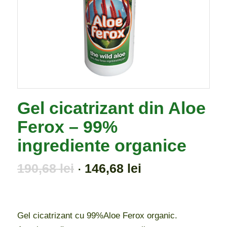
Gel cicatrizant din Aloe
Ferox – 99%
ingrediente organice
Prețul
Prețul
190,68
lei
146,68
lei
inițial
curent
a
este:
fost:
146,68 lei.
190,68 lei.
Gel cicatrizant cu 99%Aloe Ferox organic.