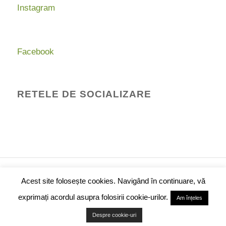
Instagram
Facebook
RETELE DE SOCIALIZARE
© Drepturi de autor -
Binecuvantarea Plantelor
-
Acest site folosește cookies. Navigând în continuare, vă
ACASĂ
SĂNĂTATE
MASAJ
ÎNGRIJIRE
PROMOȚII
Contact
Coș
Contul meu
Blog
exprimați acordul asupra folosirii cookie-urilor.
Am înțeles
677-064-2809 Binecuvantarea Plantelor ∙ om-
Despre cookie-uri
8744355605448219400 742391318