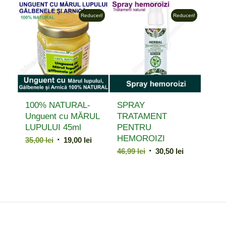
fost:
18,99 lei.
299,27 lei.
Reduceri!
Reduceri!
25,00 lei.
100% NATURAL-
SPRAY
Unguent cu MĂRUL
TRATAMENT
LUPULUI 45ml
PENTRU
HEMOROIZI
Prețul
Prețul
35,00
lei
19,00
lei
Prețul
Prețul
inițial
curent
46,99
lei
30,50
lei
inițial
curent
a
este:
a
este:
fost:
19,00 lei.
fost:
30,50 lei.
35,00 lei.
46,99 lei.