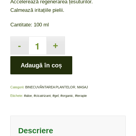
Accelerează regenerarea țesuturilor.
Calmează iritațiile pielii.
Cantitate: 100 ml
Adaugă în coș
Categorii:
BINECUVÂNTAREA PLANTELOR
,
MASAJ
Etichete:
#aloe
,
#cicatrizant
,
#gel
,
#organic
,
#terapie
Descriere