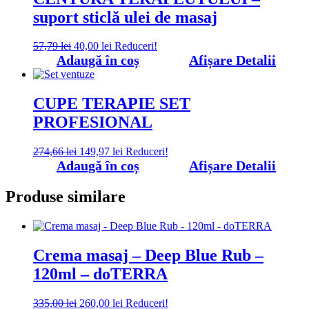
pagina
suport sticlă ulei de masaj
produsului.
Prețul
Prețul
57,79
lei
40,00
lei
Reduceri!
inițial
curent
Adaugă în coș
Afișare Detalii
a
este:
fost:
40,00 lei.
57,79 lei.
CUPE TERAPIE SET
PROFESIONAL
Prețul
Prețul
274,66
lei
149,97
lei
Reduceri!
inițial
curent
Adaugă în coș
Afișare Detalii
a
este:
fost:
149,97 lei.
Produse similare
274,66 lei.
Crema masaj – Deep Blue Rub –
120ml – doTERRA
Prețul
Prețul
335,00
lei
260,00
lei
Reduceri!