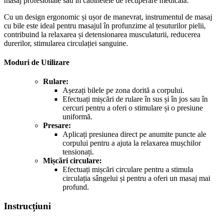
masaj profesionale sau în cabinetele de recuperare medicală.
Cu un design ergonomic și ușor de manevrat, instrumentul de masaj
cu bile este ideal pentru masajul în profunzime al țesuturilor pielii,
contribuind la relaxarea și detensionarea musculaturii, reducerea
durerilor, stimularea circulației sanguine.
Moduri de Utilizare
Rulare:
Așezați bilele pe zona dorită a corpului.
Efectuați mișcări de rulare în sus și în jos sau în
cercuri pentru a oferi o stimulare și o presiune
uniformă.
Presare:
Aplicați presiunea direct pe anumite puncte ale
corpului pentru a ajuta la relaxarea mușchilor
tensionați.
Mișcări circulare:
Efectuați mișcări circulare pentru a stimula
circulația sângelui și pentru a oferi un masaj mai
profund.
Instrucțiuni