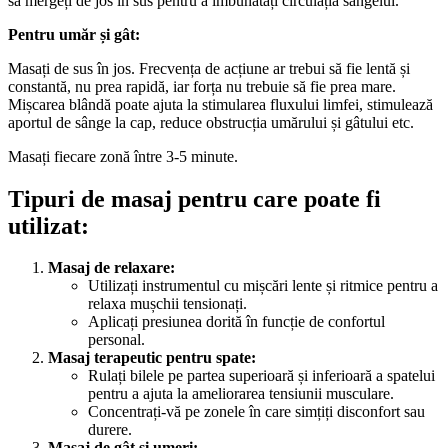
să mergeți de jos în sus pentru a îmbunătăți circulația sângelui.
Pentru umăr și gât:
Masați de sus în jos. Frecvența de acțiune ar trebui să fie lentă și
constantă, nu prea rapidă, iar forța nu trebuie să fie prea mare.
Mișcarea blândă poate ajuta la stimularea fluxului limfei, stimulează
aportul de sânge la cap, reduce obstrucția umărului și gâtului etc.
Masați fiecare zonă între 3-5 minute.
Tipuri de masaj pentru care poate fi
utilizat:
Masaj de relaxare:
Utilizați instrumentul cu mișcări lente și ritmice pentru a
relaxa mușchii tensionați.
Aplicați presiunea dorită în funcție de confortul
personal.
Masaj terapeutic pentru spate:
Rulați bilele pe partea superioară și inferioară a spatelui
pentru a ajuta la ameliorarea tensiunii musculare.
Concentrați-vă pe zonele în care simțiți disconfort sau
durere.
Masaj de gât și umeri: