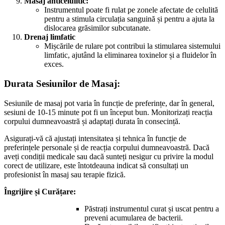
Masaj anticelulitic:
Instrumentul poate fi rulat pe zonele afectate de celulită
pentru a stimula circulația sanguină și pentru a ajuta la
dislocarea grăsimilor subcutanate.
Drenaj limfatic
Mișcările de rulare pot contribui la stimularea sistemului
limfatic, ajutând la eliminarea toxinelor și a fluidelor în
exces.
Durata Sesiunilor de Masaj:
Sesiunile de masaj pot varia în funcție de preferințe, dar în general,
sesiuni de 10-15 minute pot fi un început bun. Monitorizați reacția
corpului dumneavoastră și adaptați durata în consecință.
Asigurați-vă că ajustați intensitatea și tehnica în funcție de
preferințele personale și de reacția corpului dumneavoastră. Dacă
aveți condiții medicale sau dacă sunteți nesigur cu privire la modul
corect de utilizare, este întotdeauna indicat să consultați un
profesionist în masaj sau terapie fizică.
Îngrijire și Curățare:
Păstrați instrumentul curat și uscat pentru a
preveni acumularea de bacterii.