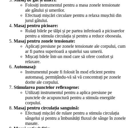
Folosiți instrumentul pentru a masa zonele tensionate
ale gâtului și umerilor.
Efectuați mișcări circulare pentru a relaxa mușchii din
jurul gâtului.
Masaj pentru picioare:
Rulați bilele pe tălpi și pe partea inferioară a picioarelor
pentru a stimula circulația și pentru a reduce oboseala.
Masaj pentru zonele tensionate:
Aplicați presiune pe zonele tensionate ale corpului, cum
ar fi partea superioară a spatelui sau umerii.
Mișcați bilele într-un mod care să ofere confort și
relaxare.
Automasaj:
Instrumentul poate fi folosit în mod eficient pentru
automasaj, permițându-vă să vă concentrați pe zonele
dorite ale corpului.
Stimularea punctelor reflexogene:
Utilizați instrumentul pentru a aplica presiune pe
punctele de acupunctură pentru a stimula energiile
corpului.
Masaj pentru circulația sanguină:
Efectuați mișcări de rulare pentru a stimula circulația
sângelui și pentru a îmbunătăți fluxul de sânge în zonele
masate.