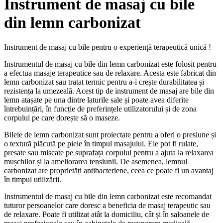
Instrument de masaj cu bile
din lemn carbonizat
Instrument de masaj cu bile pentru o experiență terapeutică unică !
Instrumentul de masaj cu bile din lemn carbonizat este folosit pentru
a efectua masaje terapeutice sau de relaxare. Acesta este fabricat din
lemn carbonizat sau tratat termic pentru a-i crește durabilitatea și
rezistența la umezeală. Acest tip de instrument de masaj are bile din
lemn atașate pe una dintre laturile sale și poate avea diferite
întrebuințări, în funcție de preferințele utilizatorului și de zona
corpului pe care dorește să o maseze.
Bilele de lemn carbonizat sunt proiectate pentru a oferi o presiune și
o textură plăcută pe piele în timpul masajului. Ele pot fi rulate,
presate sau mișcate pe suprafața corpului pentru a ajuta la relaxarea
mușchilor și la ameliorarea tensiunii. De asemenea, lemnul
carbonizat are proprietăți antibacteriene, ceea ce poate fi un avantaj
în timpul utilizării.
Instrumentul de masaj cu bile din lemn carbonizat este recomandat
tuturor persoanelor care doresc a beneficia de masaj terapeutic sau
de relaxare. Poate fi utilizat atât la domiciliu, cât și în saloanele de