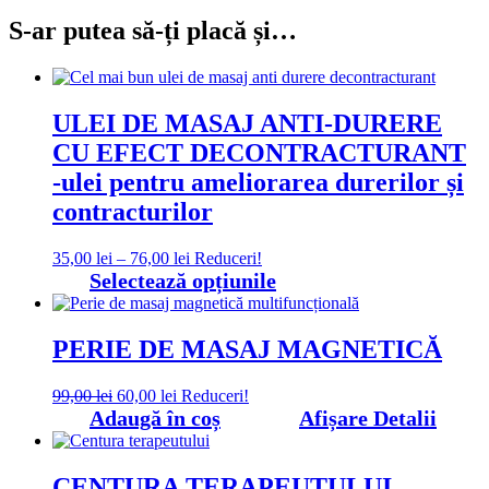
S-ar putea să-ți placă și…
ULEI DE MASAJ ANTI-DURERE
CU EFECT DECONTRACTURANT
-ulei pentru ameliorarea durerilor și
contracturilor
Interval
35,00
lei
–
76,00
lei
Reduceri!
de
Acest
Selectează opțiunile
prețuri:
produs
35,00 lei
are
până
mai
PERIE DE MASAJ MAGNETICĂ
la
multe
76,00 lei
variații.
Prețul
Prețul
Opțiunile
99,00
lei
60,00
lei
Reduceri!
inițial
curent
pot
Adaugă în coș
Afișare Detalii
a
este:
fi
fost:
60,00 lei.
alese
99,00 lei.
în
CENTURA TERAPEUTULUI –