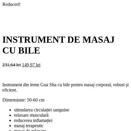
Reduceri!
INSTRUMENT DE MASAJ
CU BILE
Prețul
Prețul
231,64
lei
149,97
lei
inițial
curent
a
este:
fost:
149,97 lei.
Instrument din lemn Gua Sha cu bile pentru masaj corporal, robust și
231,64 lei.
eficient.
Dimensiune: 50-60 cm
stimularea circulației sanguine
relaxare musculară
reducerea inflamației
masaj terapeutic
masaj de relaxare