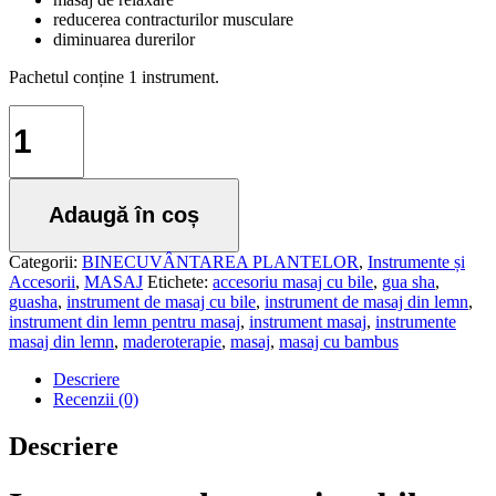
reducerea contracturilor musculare
diminuarea durerilor
Pachetul conține 1 instrument.
Cantitate
INSTRUMENT
DE
MASAJ
CU
Adaugă în coș
BILE
Categorii:
BINECUVÂNTAREA PLANTELOR
,
Instrumente și
Accesorii
,
MASAJ
Etichete:
accesoriu masaj cu bile
,
gua sha
,
guasha
,
instrument de masaj cu bile
,
instrument de masaj din lemn
,
instrument din lemn pentru masaj
,
instrument masaj
,
instrumente
masaj din lemn
,
maderoterapie
,
masaj
,
masaj cu bambus
Descriere
Recenzii (0)
Descriere