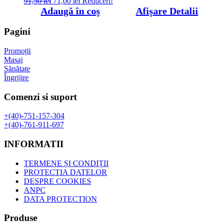
Prețul
Prețul
91,50
lei
71,00
lei
Reduceri!
inițial
curent
Adaugă în coș
Afișare Detalii
a
este:
fost:
71,00 lei.
Pagini
91,50 lei.
Promoții
Masaj
Sănătate
Îngrijire
Comenzi si suport
+(40)-751-157-304
+(40)-761-911-697
INFORMATII
TERMENE ȘI CONDIȚII
PROTECTIA DATELOR
DESPRE COOKIES
ANPC
DATA PROTECTION
Produse