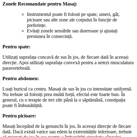
Zonele Recomandate pentru Masaj:
Instrumentul poate fi folosit pe spate, umeri, gât,
picioare sau alte zone ale corpului în funcție de
preferințe.
Evitați zonele sensibile sau dureroase și ajustați
presiunea în consecință.
Pentru spate:
Utilizați suprafața concavă de sus în jos, de fiecare dată în aceeași
direcție. Apoi utilizați suprafața convexă pentru a netezi musculatura
paravertebrală.
Pentru abdomen:
Luați buricul ca centru. Masați de sus în jos cu intensitate uniformă.
Nu trebuie să folosiți prea multă forță, efectul este foarte bun. În
general, cu o terapie de trei zile până la o săptămână, constipația
poate fi îmbunătățită.
Pentru picioare:
Masați începând de la genunchi în jos, în aceeași direcție de fiecare
dată. Dacă există varice sau edem la extremitățile inferioare, trebuie