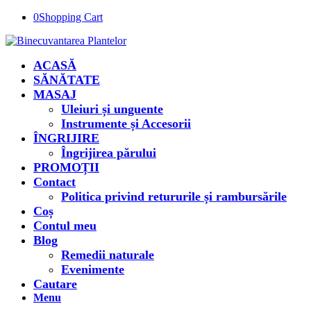
0
Shopping Cart
ACASĂ
SĂNĂTATE
MASAJ
Uleiuri și unguente
Instrumente și Accesorii
ÎNGRIJIRE
Îngrijirea părului
PROMOȚII
Contact
Politica privind retururile și rambursările
Coș
Contul meu
Blog
Remedii naturale
Evenimente
Cautare
Menu