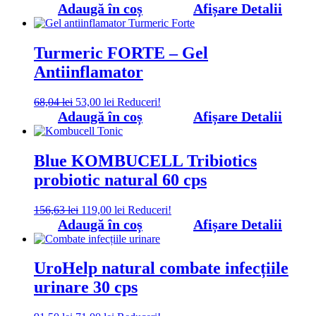
inițial
curent
Adaugă în coș
Afișare Detalii
a
este:
fost:
260,00 lei.
335,00 lei.
Turmeric FORTE – Gel
Antiinflamator
Prețul
Prețul
68,04
lei
53,00
lei
Reduceri!
inițial
curent
Adaugă în coș
Afișare Detalii
a
este:
fost:
53,00 lei.
68,04 lei.
Blue KOMBUCELL Tribiotics
probiotic natural 60 cps
Prețul
Prețul
156,63
lei
119,00
lei
Reduceri!
inițial
curent
Adaugă în coș
Afișare Detalii
a
este:
fost:
119,00 lei.
156,63 lei.
UroHelp natural combate infecțiile
urinare 30 cps