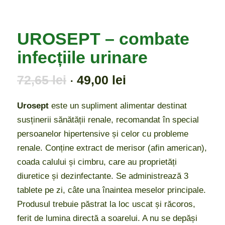
UROSEPT – combate
infecțiile urinare
Prețul
Prețul
72,65
lei
49,00
lei
inițial
curent
a
este:
Urosept
este un supliment alimentar destinat
fost:
49,00 lei.
susținerii sănătății renale, recomandat în special
72,65 lei.
persoanelor hipertensive și celor cu probleme
renale. Conține extract de merisor (afin american),
coada calului și cimbru, care au proprietăți
diuretice și dezinfectante. Se administrează 3
tablete pe zi, câte una înaintea meselor principale.
Produsul trebuie păstrat la loc uscat și răcoros,
ferit de lumina directă a soarelui. A nu se depăși