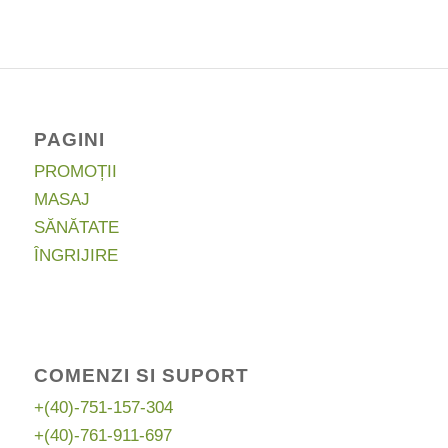
a
este:
a
este:
fost:
262,00 lei.
fost:
140,00 lei.
391,97 lei.
185,64 lei.
PAGINI
PROMOȚII
MASAJ
SĂNĂTATE
ÎNGRIJIRE
COMENZI SI SUPORT
+(40)-751-157-304
+(40)-761-911-697