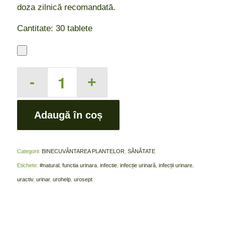
doza zilnică recomandată.
Cantitate: 30 tablete
Adaugă în coș
Categorii:
BINECUVÂNTAREA PLANTELOR
,
SĂNĂTATE
Etichete:
#natural
,
functia urinara
,
infectie
,
infecție urinară
,
infecții urinare
,
uractiv
,
urinar
,
urohelp
,
urosept