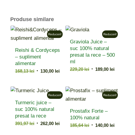
Produse similare
Reduceri!
Reduceri!
Graviola Juice –
suc 100% natural
Reishi & Cordyceps
presat la rece – 500
– supliment
ml
alimentar
Prețul
Prețul
229,20
lei
189,00
lei
Prețul
Prețul
168,13
lei
130,00
lei
inițial
curent
inițial
curent
a
este:
a
este:
fost:
189,00 lei.
fost:
130,00 lei.
Reduceri!
Reduceri!
229,20 lei.
168,13 lei.
Turmeric juice –
suc 100% natural
Prostafix Forte –
presat la rece
100% natural
Prețul
Prețul
391,97
lei
262,00
lei
Prețul
Prețul
185,64
lei
140,00
lei
inițial
curent
inițial
curent