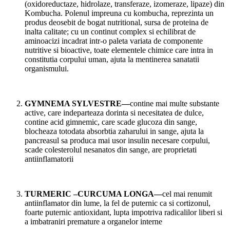
(oxidoreductaze, hidrolaze, transferaze, izomeraze, lipaze) din
Kombucha. Polenul impreuna cu kombucha, reprezinta un
produs deosebit de bogat nutritional, sursa de proteina de
inalta calitate; cu un continut complex si echilibrat de
aminoacizi incadrat intr-o paleta variata de componente
nutritive si bioactive, toate elementele chimice care intra in
constitutia corpului uman, ajuta la mentinerea sanatatii
organismului.
GYMNEMA SYLVESTRE—
contine mai multe substante
active, care indeparteaza dorinta si necesitatea de dulce,
contine acid gimnemic, care scade glucoza din sange,
blocheaza totodata absorbtia zaharului in sange, ajuta la
pancreasul sa produca mai usor insulin necesare corpului,
scade colesterolul nesanatos din sange, are proprietati
antiinflamatorii
TURMERIC –CURCUMA LONGA—
cel mai renumit
antiinflamator din lume, la fel de puternic ca si cortizonul,
foarte puternic antioxidant, lupta impotriva radicalilor liberi si
a imbatraniri premature a organelor interne