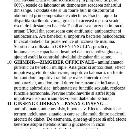
60%), testele de laborator au demonstrat scaderea zaharului
din sange. Totodata este si un foarte bun in disconfortul
abdominal prin compozitia de catechine. Practic, ajuta la
disparitia starilor de voma, greata. In aceeasi masura scade
riscul de infestare cu bacteria E.coli adesea prezenta in tracul
urinar. Uleiul din scortisoara este antifungic, antiparazitar si
antibacterian. Are beneficii si impotriva bacteriei helicobacter.
In cazul diabeticilor poate reduce utilizzarea de insulina.
Scortisoara utilizata in GREEN INSULIN, practice,
imbunatateste capacitatea insulinei de a metaboliza glucoza,
ajutand astfel la controlul nivelului de zahar din sange.
GHIMBIR—ZIMGIBER OFFICINALE–
antiinflamator
puternic cu beneficii multiple. Analgezic si antioxidant, effect
impotriva greturilor stomacare, impotriva balonarii, un foarte
bun antidote impotriva raului pe mare. Puternic efect
antiparazitar, ameliorator al durerilor cauzate de inflamatii,
puternic aphrodisiac, imbunatateste functiile sexuale, regleaza
functiile hormonale. Previne imbolnavirile si astfel lupta
impotriva instaurarii sau dezvoltarii diabetului zaharat.
GINSENG COREEAN—PANAX GINSENG—
antiinflamator, anticonvulsiv, hipotensiv. Efecte antistres pe
termen indelungat, situatie in care se afla multi dintre pacientii
afectati de diabet. De asemenea, ginseng-ul pare sã aibã efecte
benefice asupra metabolismului glucidelor in cazul