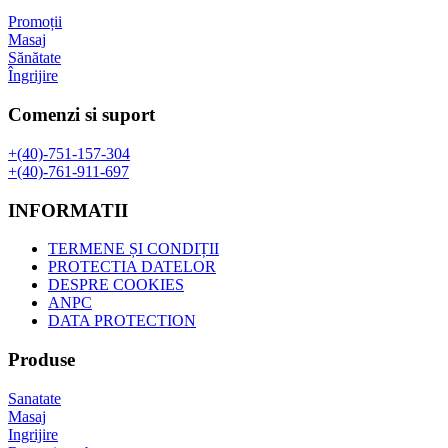
Promoții
Masaj
Sănătate
Îngrijire
Comenzi si suport
+(40)-751-157-304
+(40)-761-911-697
INFORMATII
TERMENE ȘI CONDIȚII
PROTECTIA DATELOR
DESPRE COOKIES
ANPC
DATA PROTECTION
Produse
Sanatate
Masaj
Ingrijire