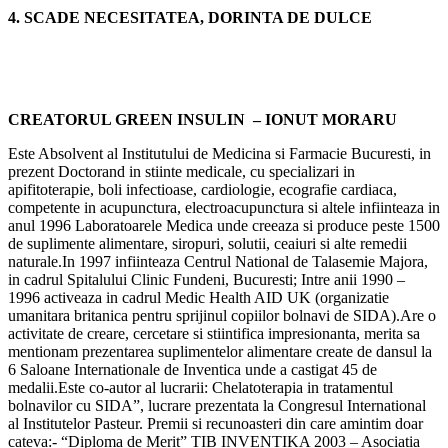
4. SCADE NECESITATEA, DORINTA DE DULCE
CREATORUL GREEN INSULIN – IONUT MORARU
Este Absolvent al Institutului de Medicina si Farmacie Bucuresti, in
prezent Doctorand in stiinte medicale, cu specializari in
apifitoterapie, boli infectioase, cardiologie, ecografie cardiaca,
competente in acupunctura, electroacupunctura si altele infiinteaza in
anul 1996 Laboratoarele Medica unde creeaza si produce peste 1500
de suplimente alimentare, siropuri, solutii, ceaiuri si alte remedii
naturale.In 1997 infiinteaza Centrul National de Talasemie Majora,
in cadrul Spitalului Clinic Fundeni, Bucuresti; Intre anii 1990 –
1996 activeaza in cadrul Medic Health AID UK (organizatie
umanitara britanica pentru sprijinul copiilor bolnavi de SIDA).Are o
activitate de creare, cercetare si stiintifica impresionanta, merita sa
mentionam prezentarea suplimentelor alimentare create de dansul la
6 Saloane Internationale de Inventica unde a castigat 45 de
medalii.Este co-autor al lucrarii: Chelatoterapia in tratamentul
bolnavilor cu SIDA”, lucrare prezentata la Congresul International
al Institutelor Pasteur. Premii si recunoasteri din care amintim doar
cateva:- “Diploma de Merit” TIB INVENTIKA 2003 – Asociatia