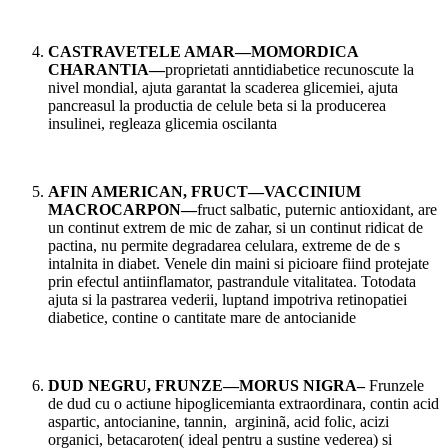
CASTRAVETELE AMAR—MOMORDICA
CHARANTIA—
proprietati anntidiabetice recunoscute la
nivel mondial, ajuta garantat la scaderea glicemiei, ajuta
pancreasul la productia de celule beta si la producerea
insulinei, regleaza glicemia oscilanta
AFIN AMERICAN, FRUCT—VACCINIUM
MACROCARPON—
fruct salbatic, puternic antioxidant, are
un continut extrem de mic de zahar, si un continut ridicat de
pactina, nu permite degradarea celulara, extreme de de s
intalnita in diabet. Venele din maini si picioare fiind protejate
prin efectul antiinflamator, pastrandule vitalitatea. Totodata
ajuta si la pastrarea vederii, luptand impotriva retinopatiei
diabetice, contine o cantitate mare de antocianide
DUD NEGRU, FRUNZE—MORUS NIGRA–
Frunzele
de dud cu o actiune hipoglicemianta extraordinara, contin acid
aspartic, antocianine, tannin, argininã, acid folic, acizi
organici, betacaroten( ideal pentru a sustine vederea) si