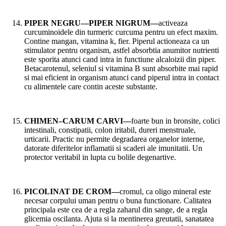
PIPER NEGRU—PIPER NIGRUM—
activeaza
curcuminoidele din turmeric curcuma pentru un efect maxim.
Contine mangan, vitamina k, fier. Piperul actioneaza ca un
stimulator pentru organism, astfel absorbtia anumitor nutrienti
este sporita atunci cand intra in functiune alcaloizii din piper.
Betacarotenul, seleniul si vitamina B sunt absorbite mai rapid
si mai eficient in organism atunci cand piperul intra in contact
cu alimentele care contin aceste substante.
CHIMEN–CARUM CARVI—
foarte bun in bronsite, colici
intestinali, constipatii, colon iritabil, dureri menstruale,
urticarii. Practic nu permite degradarea organelor interne,
datorate diferitelor inflamatii si scaderi ale imunitatii. Un
protector veritabil in lupta cu bolile degenartive.
PICOLINAT DE CROM—
cromul, ca oligo mineral este
necesar corpului uman pentru o buna functionare. Calitatea
principala este cea de a regla zaharul din sange, de a regla
glicemia oscilanta. Ajuta si la mentinerea greutatii, sanatatea