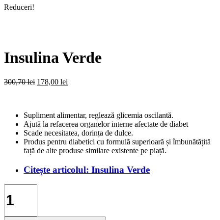
Reduceri!
Insulina Verde
Prețul
Prețul
300,70
lei
178,00
lei
inițial
curent
a
este:
fost:
178,00 lei.
Supliment alimentar, reglează glicemia oscilantă.
300,70 lei.
Ajută la refacerea organelor interne afectate de diabet
Scade necesitatea, dorința de dulce.
Produs pentru diabetici cu formulă superioară și îmbunătățită
față de alte produse similare existente pe piață.
Citește articolul: Insulina Verde
Cantitate
Insulina
Verde