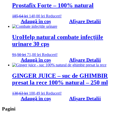
391,97 lei.
Prostafix Forte – 100% natural
Prețul
Prețul
185,64
lei
140,00
lei
Reduceri!
inițial
curent
Adaugă în coș
Afișare Detalii
a
este:
fost:
140,00 lei.
185,64 lei.
UroHelp natural combate infecțiile
urinare 30 cps
Prețul
Prețul
91,50
lei
71,00
lei
Reduceri!
inițial
curent
Adaugă în coș
Afișare Detalii
a
este:
fost:
71,00 lei.
91,50 lei.
GINGER JUICE – suc de GHIMBIR
presat la rece 100% natural – 250 ml
Prețul
Prețul
130,63
lei
100,49
lei
Reduceri!
inițial
curent
Adaugă în coș
Afișare Detalii
a
este:
fost:
100,49 lei.
Pagini
130,63 lei.