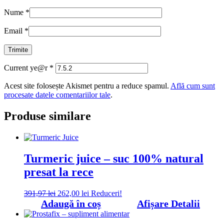
Nume
*
Email
*
Current ye@r
*
Acest site folosește Akismet pentru a reduce spamul.
Află cum sunt
procesate datele comentariilor tale
.
Produse similare
Turmeric juice – suc 100% natural
presat la rece
Prețul
Prețul
391,97
lei
262,00
lei
Reduceri!
inițial
curent
Adaugă în coș
Afișare Detalii
a
este:
fost:
262,00 lei.