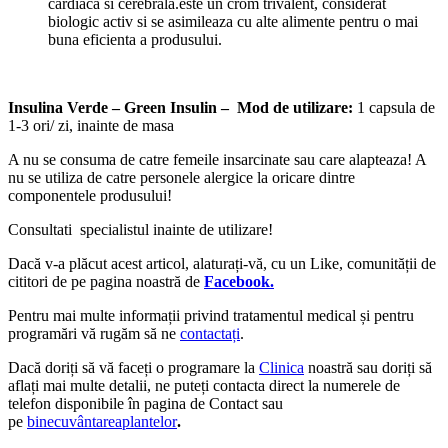
cardiaca si cerebrala.este un crom trivalent, considerat
biologic activ si se asimileaza cu alte alimente pentru o mai
buna eficienta a produsului.
Insulina Verde – Green Insulin – Mod de utilizare:
1 capsula de
1-3 ori/ zi, inainte de masa
A nu se consuma de catre femeile insarcinate sau care alapteaza! A
nu se utiliza de catre personele alergice la oricare dintre
componentele produsului!
Consultati specialistul inainte de utilizare!
Dacă v-a plăcut acest articol, alaturați-vă, cu un Like, comunității de
cititori de pe pagina noastră de
Facebook.
Pentru mai multe informații privind tratamentul medical și pentru
programări vă rugăm să ne
contactați
.
Dacă doriți să vă faceți o programare la
Clinica
noastră sau doriți să
aflați mai multe detalii, ne puteți contacta direct la numerele de
telefon disponibile în pagina de Contact sau
pe
binecuvântareaplantelor
.