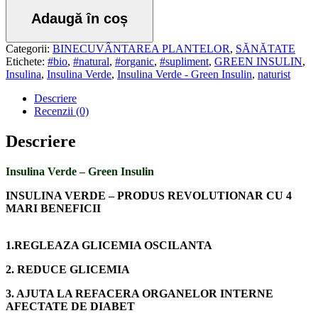
Adaugă în coș
Categorii:
BINECUVÂNTAREA PLANTELOR
,
SĂNĂTATE
Etichete:
#bio
,
#natural
,
#organic
,
#supliment
,
GREEN INSULIN
,
Insulina
,
Insulina Verde
,
Insulina Verde - Green Insulin
,
naturist
Descriere
Recenzii (0)
Descriere
Insulina Verde – Green Insulin
INSULINA VERDE – PRODUS REVOLUTIONAR CU 4
MARI BENEFICII
1.REGLEAZA GLICEMIA OSCILANTA
2. REDUCE GLICEMIA
3. AJUTA LA REFACERA ORGANELOR INTERNE
AFECTATE DE DIABET