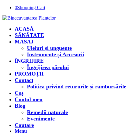
0
Shopping Cart
ACASĂ
SĂNĂTATE
MASAJ
Uleiuri și unguente
Instrumente și Accesorii
ÎNGRIJIRE
Îngrijirea părului
PROMOȚII
Contact
Politica privind retururile și rambursările
Coș
Contul meu
Blog
Remedii naturale
Evenimente
Cautare
Menu