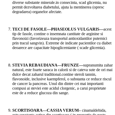
diverse substante minerale.in consecinta, scad glicemia, nu
permit dezvoltarea diabetului, ajuta la mentinerea (opresc
degradarea) organelor afectate.
TECI DE FASOLE—PHASEOLUS VULGARIS—
acest
tip de fasole, contine o insemnata cantitate de arginine si
flavonoizi (favorizeaza transportul antioxidantilor puternici
prin tracul sangvin). Extreme de indicate pacientilor cu diabet
deoarece are capacitate hipoglicemiante ( scade glicemia).
STEVIA REBAUDIANA—FRUNZE—
supranumita zahar
natural, este foarte saraca in calorii si de cateva sute de ori mai
dulce decat zaharul traditional.contine steroli tannin,
flavonoide, inclusive kaempferol, o substanta ce reduce riscul
de cancer la pancreas. Unul din dintre cei mai importanti
compusi ai steviei este acidul clorgenic, a carui proprietate
este de a reduce glucoza din sange.
SCORTISOARA—CASSIA VERUM–
cinamaldehida,
este suvstanta active din scortisoara ( in proportie de peste