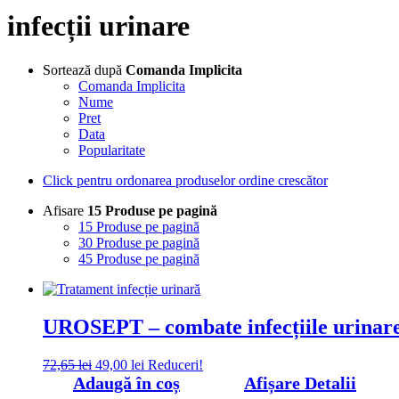
infecții urinare
Sortează după
Comanda Implicita
Comanda Implicita
Nume
Pret
Data
Popularitate
Click pentru ordonarea produselor ordine crescător
Afisare
15 Produse pe pagină
15 Produse pe pagină
30 Produse pe pagină
45 Produse pe pagină
UROSEPT – combate infecțiile urinar
Prețul
Prețul
72,65
lei
49,00
lei
Reduceri!
inițial
curent
Adaugă în coș
Afișare Detalii
a
este: