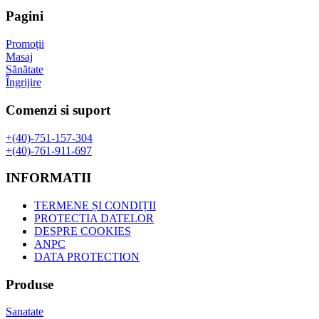
fost:
49,00 lei.
Pagini
72,65 lei.
Promoții
Masaj
Sănătate
Îngrijire
Comenzi si suport
+(40)-751-157-304
+(40)-761-911-697
INFORMATII
TERMENE ȘI CONDIȚII
PROTECTIA DATELOR
DESPRE COOKIES
ANPC
DATA PROTECTION
Produse
Sanatate