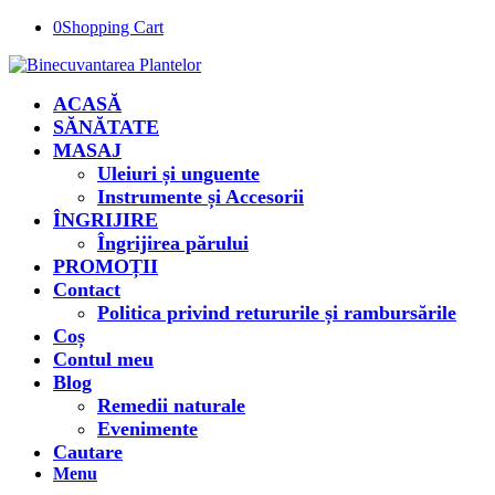
0
Shopping Cart
ACASĂ
SĂNĂTATE
MASAJ
Uleiuri și unguente
Instrumente și Accesorii
ÎNGRIJIRE
Îngrijirea părului
PROMOȚII
Contact
Politica privind retururile și rambursările
Coș
Contul meu
Blog
Remedii naturale
Evenimente
Cautare
Menu