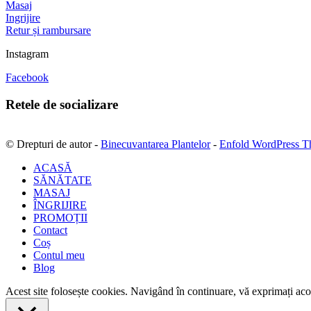
Masaj
Ingrijire
Retur și rambursare
Instagram
Facebook
Retele de socializare
© Drepturi de autor -
Binecuvantarea Plantelor
-
Enfold WordPress T
ACASĂ
SĂNĂTATE
MASAJ
ÎNGRIJIRE
PROMOȚII
Contact
Coș
Contul meu
Blog
Acest site folosește cookies. Navigând în continuare, vă exprimați acor