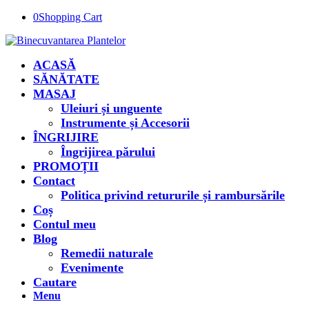
0
Shopping Cart
ACASĂ
SĂNĂTATE
MASAJ
Uleiuri și unguente
Instrumente și Accesorii
ÎNGRIJIRE
Îngrijirea părului
PROMOȚII
Contact
Politica privind retururile și rambursările
Coș
Contul meu
Blog
Remedii naturale
Evenimente
Cautare
Menu