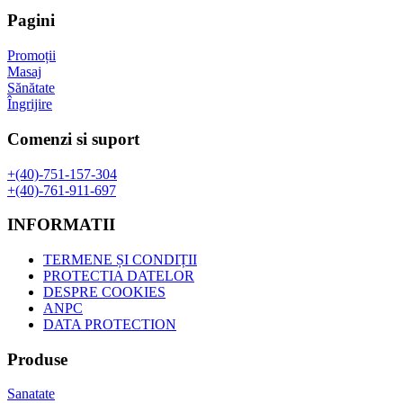
fost:
178,00 lei.
Pagini
300,70 lei.
Promoții
Masaj
Sănătate
Îngrijire
Comenzi si suport
+(40)-751-157-304
+(40)-761-911-697
INFORMATII
TERMENE ȘI CONDIȚII
PROTECTIA DATELOR
DESPRE COOKIES
ANPC
DATA PROTECTION
Produse
Sanatate