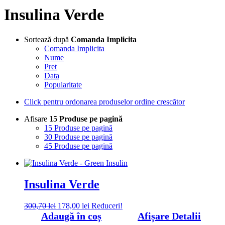
Insulina Verde
Sortează după
Comanda Implicita
Comanda Implicita
Nume
Pret
Data
Popularitate
Click pentru ordonarea produselor ordine crescător
Afisare
15 Produse pe pagină
15 Produse pe pagină
30 Produse pe pagină
45 Produse pe pagină
Insulina Verde
Prețul
Prețul
300,70
lei
178,00
lei
Reduceri!
inițial
curent
Adaugă în coș
Afișare Detalii
a
este: