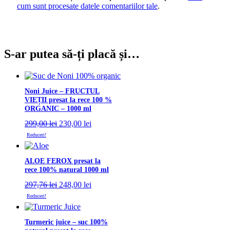
cum sunt procesate datele comentariilor tale
.
S-ar putea să-ți placă și…
Noni Juice – FRUCTUL
VIEȚII presat la rece 100 %
ORGANIC – 1000 ml
Prețul
Prețul
299,00
lei
230,00
lei
inițial
curent
Reduceri!
a
este:
fost:
230,00 lei.
299,00 lei.
ALOE FEROX presat la
rece 100% natural 1000 ml
Prețul
Prețul
297,76
lei
248,00
lei
inițial
curent
Reduceri!
a
este:
fost:
248,00 lei.
297,76 lei.
Turmeric juice – suc 100%