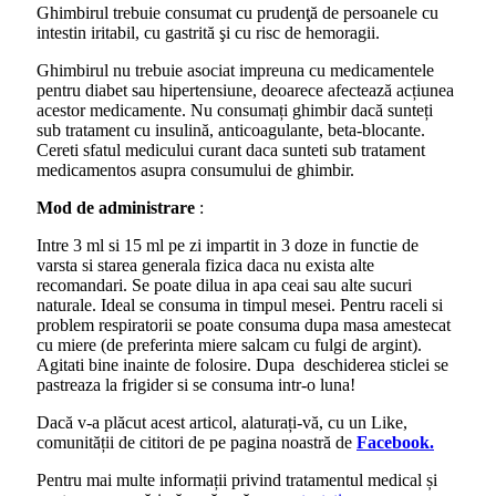
Ghimbirul trebuie consumat cu prudenţă de persoanele cu
intestin iritabil, cu gastrită şi cu risc de hemoragii.
Ghimbirul nu trebuie asociat impreuna cu medicamentele
pentru diabet sau hipertensiune, deoarece afectează acțiunea
acestor medicamente. Nu consumați ghimbir dacă sunteți
sub tratament cu insulină, anticoagulante, beta-blocante.
Cereti sfatul medicului curant daca sunteti sub tratament
medicamentos asupra consumului de ghimbir.
Mod de administrare
:
Intre 3 ml si 15 ml pe zi impartit in 3 doze in functie de
varsta si starea generala fizica daca nu exista alte
recomandari. Se poate dilua in apa ceai sau alte sucuri
naturale. Ideal se consuma in timpul mesei. Pentru raceli si
problem respiratorii se poate consuma dupa masa amestecat
cu miere (de preferinta miere salcam cu fulgi de argint).
Agitati bine inainte de folosire. Dupa deschiderea sticlei se
pastreaza la frigider si se consuma intr-o luna!
Dacă v-a plăcut acest articol, alaturați-vă, cu un Like,
comunității de cititori de pe pagina noastră de
Facebook.
Pentru mai multe informații privind tratamentul medical și