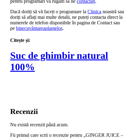
pentru programări vă rugăm să ne
contactați
.
Dacă doriți să vă faceți o programare la
Clinica
noastră sau
doriți să aflați mai multe detalii, ne puteți contacta direct la
numerele de telefon disponibile în pagina de Contact sau
pe
binecuvântareaplantelor
.
Citește și:
Suc de ghimbir natural
100%
Recenzii
Nu există recenzii până acum.
Fii primul care scrii o recenzie pentru „GINGER JUICE –