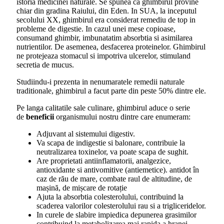
istoria medicinei naturale. Se spunea ca ghimbirul provine
chiar din gradina Raiului, din Eden. In SUA, la inceputul
secolului XX, ghimbirul era considerat remediu de top in
probleme de digestie. In cazul unei mese copioase,
consumand ghimbir, imbunatatim absorbtia si asimilarea
nutrientilor. De asemenea, desfacerea proteinelor. Ghimbirul
ne protejeaza stomacul si impotriva ulcerelor, stimuland
secretia de mucus.
Studiindu-i prezenta in nenumaratele remedii naturale
traditionale, ghimbirul a facut parte din peste 50% dintre ele.
Pe langa calitatile sale culinare, ghimbirul aduce o serie
de
beneficii
organismului nostru dintre care enumeram:
Adjuvant al sistemului digestiv.
Va scapa de indigestie si balonare, contribuie la
neutralizarea toxinelor, va poate scapa de sughit.
Are proprietati antiinflamatorii, analgezice,
antioxidante si antivomitive (antiemetice). antidot în
caz de rău de mare, combate raul de altitudine, de
mașină, de mișcare de rotație
Ajuta la absorbtia colesterolului, contribuind la
scaderea valorilor colesterolului rau si a trigliceridelor.
In curele de slabire impiedica depunerea grasimilor
contribuind la metabolizarea mai rapida a hranei.