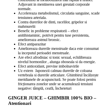
Adjuvant in mentinerea unei greutati corporale
normale.
Accelereaza metabolismul, circulatia sanguine, scade
tensiunea arteriala.
Contra durerilor de dinti, racelilor, gripelor si
mahmurelii
Benefic in probleme respiratorii – efect
anitihistaminic, potrivit pentru tuse persistenta,
amelioreaza astmul bronsic.
Efect antiparazitar
Amelioreaza durerile menstruale daca este consumat
la inceputul perioadei menstruale.
Are efect afrodisiac si tonic sexual, echilibreaza
nivelul hormonilor , alunga oboseala si da energie.
Efect antioxidant, previne imbolnavirile
Uz extern Japonezii calmau durerile de coloana
vertebrala si durerile articulare. Ghimbirul încălzește
meridianele de acupunctură. Se poate folosi pentru
fricționarea zonelor unde se acumulează tensiuni
negative: tâmplă, ceafă, încheieturi
GINGER JUICE – GHIMBIR 100% BIO –
Atentionari