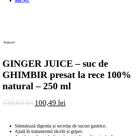
MENU
Reduceri!
GINGER JUICE – suc de
GHIMBIR presat la rece 100%
natural – 250 ml
Prețul
Prețul
130,63
lei
100,49
lei
inițial
curent
a
este:
Stimulează digestia și secreția de sucuri gastrice.
fost:
100,49 lei.
Ajută în tratamentul răcelii și gripei.