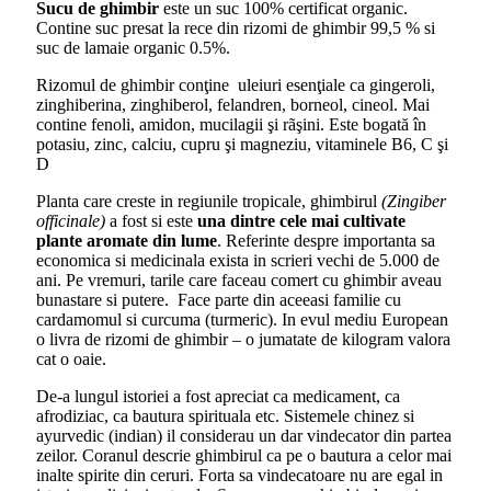
Sucu de ghimbir
este un suc 100% certificat organic.
Contine suc presat la rece din rizomi de ghimbir 99,5 % si
suc de lamaie organic 0.5%.
Rizomul de ghimbir conţine uleiuri esenţiale ca gingeroli,
zinghiberina, zinghiberol, felandren, borneol, cineol. Mai
contine fenoli, amidon, mucilagii şi rãşini. Este bogată în
potasiu, zinc, calciu, cupru şi magneziu, vitaminele B6, C şi
D
Planta care creste in regiunile tropicale, ghimbirul
(Zingiber
officinale)
a fost si este
una dintre cele mai cultivate
plante aromate din lume
. Referinte despre importanta sa
economica si medicinala exista in scrieri vechi de 5.000 de
ani. Pe vremuri, tarile care faceau comert cu ghimbir aveau
bunastare si putere. Face parte din aceeasi familie cu
cardamomul si curcuma (turmeric). In evul mediu European
o livra de rizomi de ghimbir – o jumatate de kilogram valora
cat o oaie.
De-a lungul istoriei a fost apreciat ca medicament, ca
afrodiziac, ca bautura spirituala etc. Sistemele chinez si
ayurvedic (indian) il considerau un dar vindecator din partea
zeilor. Coranul descrie ghimbirul ca pe o bautura a celor mai
inalte spirite din ceruri. Forta sa vindecatoare nu are egal in