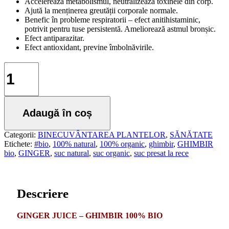
130,63 lei.
Accelerează metabolismul, neutralizează toxinele din corp.
Ajută la menținerea greutății corporale normale.
Benefic în probleme respiratorii – efect anitihistaminic,
potrivit pentru tuse persistentă. Ameliorează astmul bronșic.
Efect antiparazitar.
Efect antioxidant, previne îmbolnăvirile.
Cantitate
GINGER
JUICE
–
suc
Adaugă în coș
de
GHIMBIR
presat
Categorii:
BINECUVÂNTAREA PLANTELOR
,
SĂNĂTATE
la
Etichete:
#bio
,
100% natural
,
100% organic
,
ghimbir
,
GHIMBIR
rece
bio
,
GINGER
,
suc natural
,
suc organic
,
suc presat la rece
100%
natural
-
250
Descriere
ml
GINGER JUICE – GHIMBIR 100% BIO