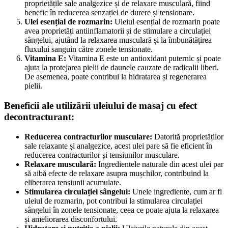
proprietățile sale analgezice și de relaxare musculară, fiind
benefic în reducerea senzației de durere și tensionare.
Ulei esențial de rozmarin:
Uleiul esențial de rozmarin poate
avea proprietăți antiinflamatorii și de stimulare a circulației
sângelui, ajutând la relaxarea musculară și la îmbunătățirea
fluxului sanguin către zonele tensionate.
Vitamina E:
Vitamina E este un antioxidant puternic și poate
ajuta la protejarea pielii de daunele cauzate de radicalii liberi.
De asemenea, poate contribui la hidratarea și regenerarea
pielii.
Beneficii ale utilizării uleiului de masaj cu efect
decontracturant:
Reducerea contracturilor musculare:
Datorită proprietăților
sale relaxante și analgezice, acest ulei pare să fie eficient în
reducerea contracturilor și tensiunilor musculare.
Relaxare musculară:
Ingredientele naturale din acest ulei par
să aibă efecte de relaxare asupra mușchilor, contribuind la
eliberarea tensiunii acumulate.
Stimularea circulației sângelui:
Unele ingrediente, cum ar fi
uleiul de rozmarin, pot contribui la stimularea circulației
sângelui în zonele tensionate, ceea ce poate ajuta la relaxarea
și ameliorarea disconfortului.