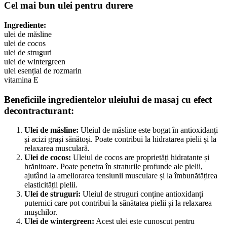
Cel mai bun ulei pentru durere
Ingrediente:
ulei de măsline
ulei de cocos
ulei de struguri
ulei de wintergreen
ulei esențial de rozmarin
vitamina E
Beneficiile ingredientelor uleiului de masaj cu efect
decontracturant:
Ulei de măsline:
Uleiul de măsline este bogat în antioxidanți
și acizi grași sănătoși. Poate contribui la hidratarea pielii și la
relaxarea musculară.
Ulei de cocos:
Uleiul de cocos are proprietăți hidratante și
hrănitoare. Poate penetra în straturile profunde ale pielii,
ajutând la ameliorarea tensiunii musculare și la îmbunătățirea
elasticității pielii.
Ulei de struguri:
Uleiul de struguri conține antioxidanți
puternici care pot contribui la sănătatea pielii și la relaxarea
mușchilor.
Ulei de wintergreen:
Acest ulei este cunoscut pentru