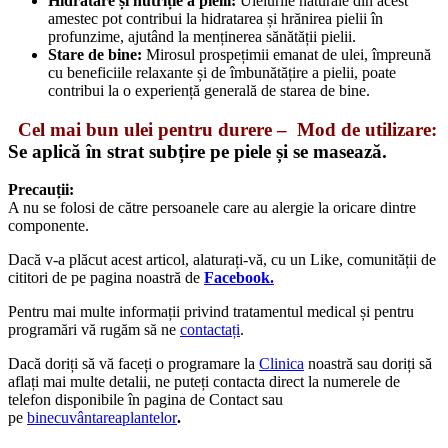
Hidratare și nutriție a pielii:
Uleiurile naturale din acest
amestec pot contribui la hidratarea și hrănirea pielii în
profunzime, ajutând la menținerea sănătății pielii.
Stare de bine:
Mirosul prospețimii emanat de ulei, împreună
cu beneficiile relaxante și de îmbunătățire a pielii, poate
contribui la o experiență generală de starea de bine.
Cel mai bun ulei pentru durere – Mod de utilizare:
Se aplică în strat subțire pe piele și se masează.
Precauții:
A nu se folosi de către persoanele care au alergie la oricare dintre
componente.
Dacă v-a plăcut acest articol, alaturați-vă, cu un Like, comunității de
cititori de pe pagina noastră de
Facebook.
Pentru mai multe informații privind tratamentul medical și pentru
programări vă rugăm să ne
contactați
.
Dacă doriți să vă faceți o programare la
Clinica
noastră sau doriți să
aflați mai multe detalii, ne puteți contacta direct la numerele de
telefon disponibile în pagina de Contact sau
pe
binecuvântareaplantelor
.