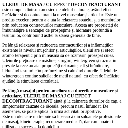
ULEIUL DE MASAJ
CU EFECT DECONTRACTURANT
este compus dintr-un amestec de uleiuri naturale, având efect
încălzitor și decontracturant la nivel muscular și articular. Este un
produs excelent pentru a ajuta la relaxarea spatelui și a membrelor
prin reducerea contracturilor musculare. Acesta are proprietăți de
îmbunătățire a senzației de prospețime și hidratare profundă a
țesuturilor, contribuind astfel la starea generală de bine.
Pe lângă relaxarea și reducerea contracturilor și a inflamațiilor
existente la nivelul mușchilor și articulațiilor, uleiul are și efect
aromo-terapeutic prin mireasma sa de rozmarin proaspăt cules.
Uleiurile prețioase de măsline, struguri, wintergreen și rozmarin
presate la rece au atât proprietăți relaxante, cât și hrănitoare,
hidratând țesuturile în profunzime și calmând durerile. Uleiul de
wintergreen conține salicilat de metil natural, cu efect de încălzire,
ajutând la stimularea circulației.
Pe lângă masajul pentru ameliorarea durerilor musculare și
articulare,
ULEIUL DE MASAJ
CU EFECT
DECONTRACTURANT
ajută și la calmarea durerilor de cap, a
simptomelor cauzate de răceală, precum nasul înfundat. De
asemenea, se poate aplica în urma activităților sportive.
Este un ulei care nu trebuie să lipsească din saloanele profesionale
de masaj, kinetoterapie, recuperare medicală, dar care poate fi
utilizat cu succes și la domiciliu.