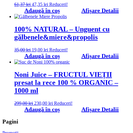
Prețul
Prețul
61,37
lei
47,35
lei
Reduceri!
inițial
curent
Adaugă în coș
Afișare Detalii
a
este:
fost:
47,35 lei.
61,37 lei.
100% NATURAL – Unguent cu
gălbenele&miere&propolis
Prețul
Prețul
35,00
lei
19,00
lei
Reduceri!
inițial
curent
Adaugă în coș
Afișare Detalii
a
este:
fost:
19,00 lei.
35,00 lei.
Noni Juice – FRUCTUL VIEȚII
presat la rece 100 % ORGANIC –
1000 ml
Prețul
Prețul
299,00
lei
230,00
lei
Reduceri!
inițial
curent
Adaugă în coș
Afișare Detalii
a
este:
fost:
230,00 lei.
Pagini
299,00 lei.
Promoții