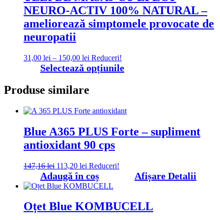
NEURO-ACTIV 100% NATURAL –
50,00 lei
variații.
Opțiunile
ameliorează simptomele provocate de
pot
neuropatii
fi
alese
în
Interval
31,00
lei
–
150,00
lei
Reduceri!
pagina
de
Acest
Selectează opțiunile
produsului.
prețuri:
produs
31,00 lei
are
Produse similare
până
mai
la
multe
150,00 lei
variații.
Opțiunile
pot
Blue A365 PLUS Forte – supliment
fi
antioxidant 90 cps
alese
în
pagina
Prețul
Prețul
147,16
lei
113,20
lei
Reduceri!
produsului.
inițial
curent
Adaugă în coș
Afișare Detalii
a
este:
fost:
113,20 lei.
147,16 lei.
Oțet Blue KOMBUCELL