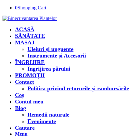
0
Shopping Cart
ACASĂ
SĂNĂTATE
MASAJ
Uleiuri și unguente
Instrumente și Accesorii
ÎNGRIJIRE
Îngrijirea părului
PROMOȚII
Contact
Politica privind retururile și rambursările
Coș
Contul meu
Blog
Remedii naturale
Evenimente
Cautare
Menu