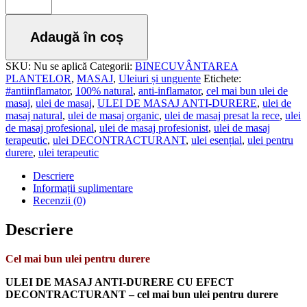
MASAJ
ANTI-
Adaugă în coș
DURERE
CU
EFECT
SKU:
Nu se aplică
Categorii:
BINECUVÂNTAREA
DECONTRACTURANT
PLANTELOR
,
MASAJ
,
Uleiuri și unguente
Etichete:
-
#antiinflamator
,
100% natural
,
anti-inflamator
,
cel mai bun ulei de
ulei
masaj
,
ulei de masaj
,
ULEI DE MASAJ ANTI-DURERE
,
ulei de
pentru
masaj natural
,
ulei de masaj organic
,
ulei de masaj presat la rece
,
ulei
ameliorarea
de masaj profesional
,
ulei de masaj profesionist
,
ulei de masaj
durerilor
terapeutic
,
ulei DECONTRACTURANT
,
ulei esențial
,
ulei pentru
și
durere
,
ulei terapeutic
contracturilor
Descriere
Informații suplimentare
Recenzii (0)
Descriere
Cel mai bun ulei pentru durere
ULEI DE MASAJ ANTI-DURERE CU EFECT
DECONTRACTURANT – cel mai bun ulei pentru durere