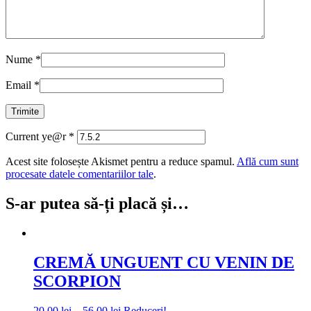
Nume
*
Email
*
Current ye@r
*
Acest site folosește Akismet pentru a reduce spamul.
Află cum sunt
procesate datele comentariilor tale
.
S-ar putea să-ți placă și…
CREMĂ UNGUENT CU VENIN DE
SCORPION
Interval
20,00
lei
–
56,00
lei
Reduceri!