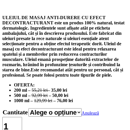
de
prețuri:
35,00 lei
ULEIUL DE MASAJ
ANTI-DURERE CU EFECT
până
DECONTRACTURANT este un produs 100% natural, testat
la
dermatologic. Ingredientele sunt afișate atât pe eticheta
76,00 lei
ambalajului, cât și în descrierea produsului. Este fabricat din
uleiuri presate la rece naturale si uleiuri esențiale atent
selecționate pentru a obține efectul terapeutic dorit. Uleiul de
masaj cu efect decontracturant este ideal pentru relaxarea
spatelui și a membrelor prin reducerea contracturilor
musculare. Uleiul emană prospețime datorită extractelor de
rozmarin, hrănind în profunzime țesuturile și contribuind la
starea de bine.Este recomandat atât pentru uz personal, cât și
profesional. Se poate folosi pentru toate tipurile de piele.
OFERTA:
200 ml –
55,21 lei
– 35,00 lei
500 ml –
92
,99 lei
– 50,00 lei
1000 ml –
129,99 lei
– 76,00 lei
Cantitate
Anulează
Cantitate
ULEI
DE