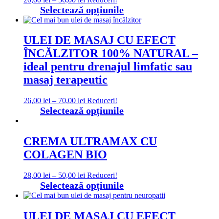
de
Acest
Selectează opțiunile
prețuri:
produs
20,00 lei
are
până
mai
ULEI DE MASAJ CU EFECT
la
multe
ÎNCĂLZITOR 100% NATURAL –
56,00 lei
variații.
Opțiunile
ideal pentru drenajul limfatic sau
pot
masaj terapeutic
fi
alese
în
Interval
26,00
lei
–
70,00
lei
Reduceri!
pagina
de
Acest
Selectează opțiunile
produsului.
prețuri:
produs
26,00 lei
are
până
mai
CREMA ULTRAMAX CU
la
multe
COLAGEN BIO
70,00 lei
variații.
Opțiunile
pot
Interval
28,00
lei
–
50,00
lei
Reduceri!
fi
de
Acest
Selectează opțiunile
alese
prețuri:
produs
în
28,00 lei
are
pagina
până
mai
ULEI DE MASAJ CU EFECT
produsului.
la
multe