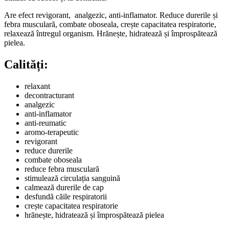
Are efect revigorant, analgezic, anti-inflamator. Reduce durerile și
febra musculară, combate oboseala, crește capacitatea respiratorie,
relaxează întregul organism. Hrănește, hidratează și împrospătează
pielea.
Calități:
relaxant
decontracturant
analgezic
anti-inflamator
anti-reumatic
aromo-terapeutic
revigorant
reduce durerile
combate oboseala
reduce febra musculară
stimulează circulația sanguină
calmează durerile de cap
desfundă căile respiratorii
crește capacitatea respiratorie
hrănește, hidratează și împrospătează pielea