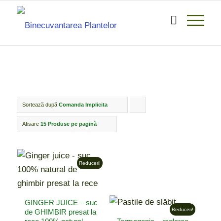
Sortează după
Comanda Implicita
Click
pentru
Afisare
15 Produse pe pagină
ordonarea
produselor
Reduceri!
ordine
crescător
GINGER JUICE – suc
Reduceri!
de GHIMBIR presat la