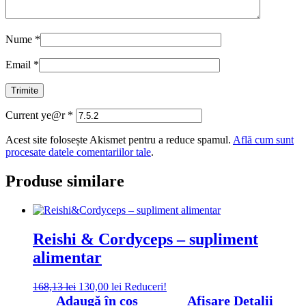
Nume
*
Email
*
Current ye@r
*
Acest site folosește Akismet pentru a reduce spamul.
Află cum sunt
procesate datele comentariilor tale
.
Produse similare
Reishi & Cordyceps – supliment
alimentar
Prețul
Prețul
168,13
lei
130,00
lei
Reduceri!
inițial
curent
Adaugă în coș
Afișare Detalii