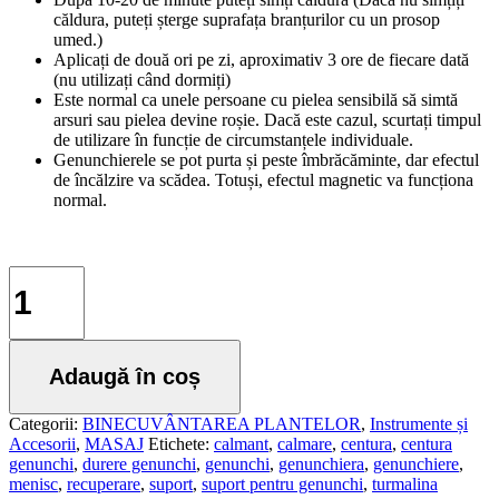
căldura, puteți șterge suprafața branțurilor cu un prosop
umed.)
Aplicați de două ori pe zi, aproximativ 3 ore de fiecare dată
(nu utilizați când dormiți)
Este normal ca unele persoane cu pielea sensibilă să simtă
arsuri sau pielea devine roșie. Dacă este cazul, scurtați timpul
de utilizare în funcție de circumstanțele individuale.
Genunchierele se pot purta și peste îmbrăcăminte, dar efectul
de încălzire va scădea. Totuși, efectul magnetic va funcționa
normal.
Cantitate
2
GENUNCHIERE
CU
TURMALINĂ
Adaugă în coș
AJUSTABILE
Categorii:
BINECUVÂNTAREA PLANTELOR
,
Instrumente și
Accesorii
,
MASAJ
Etichete:
calmant
,
calmare
,
centura
,
centura
genunchi
,
durere genunchi
,
genunchi
,
genunchiera
,
genunchiere
,
menisc
,
recuperare
,
suport
,
suport pentru genunchi
,
turmalina