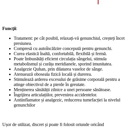
Funcţii
:
Tratament: pe cât posibil, relaxați-vă genunchiul, creșteți încet
presiunea.
Compresă cu autoîncălzire concepută pentru genunchi.
Curea elastică înaltă, confortabilă, flexibilă și fermă.
Poate îmbunătăți eficient circulația sângelui, stimula
metabolismul și curăța meridianele, sporind imunitatea.
Analgezie Quhan, prin dilatarea vaselor de sânge.
Atenuează oboseala fizică locală și durerea.
Stimulează arderea excesului de grăsime corporală pentru a
atinge obiectivul de a pierde în greutate.
Menținerea sănătății zilnice a unei persoane sănătoase.
Îngrijirea articulațiilor, prevenirea accidentelor.
Antiinflamator și analgezic, reducerea tumefacției la nivelul
genunchilor
Ușor de utilizat, discret și poate fi folosit oriunde oricând