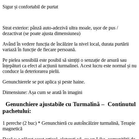
Sigur și confortabil de purtat
Strat exterior: pânză auto-adezivă ultra moale, ușor de pus /
dezactivat (se poate ajusta dimensiunea)
Având în vedere funcția de încălzire la nivel local, durata purtării
variază în funcție de fiecare persoană.
Pe pielea sensibilă este posibil să simțiți o senzație de arsură sau
înțepături ca efect al acțiunii turmalinei. Acest lucru este normal și nu
conduce la deteriorarea pielii.
Genunchierele se pot aplica și peste haine.
Dimensiune: Așa cum se arată în imagini
Genunchiere ajustabile cu Turmalină – Continutul
pachetului:
1 pereche (2 buc) * Genunchieră cu autoîncălzire turmalină, Terapie
magnetică