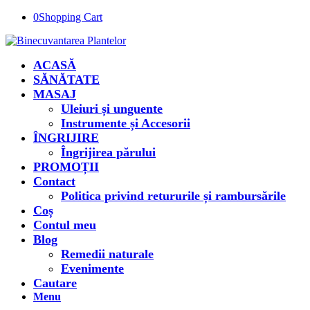
0
Shopping Cart
ACASĂ
SĂNĂTATE
MASAJ
Uleiuri și unguente
Instrumente și Accesorii
ÎNGRIJIRE
Îngrijirea părului
PROMOȚII
Contact
Politica privind retururile și rambursările
Coș
Contul meu
Blog
Remedii naturale
Evenimente
Cautare
Menu