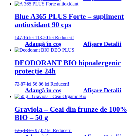
a
este:
fost:
130,00 lei.
168,13 lei.
Blue A365 PLUS Forte – supliment
antioxidant 90 cps
Prețul
Prețul
147,16
lei
113,20
lei
Reduceri!
inițial
curent
Adaugă în coș
Afișare Detalii
a
este:
fost:
113,20 lei.
147,16 lei.
DEODORANT BIO hipoalergenic
protecție 24h
Prețul
Prețul
73,87
lei
56,86
lei
Reduceri!
inițial
curent
Adaugă în coș
Afișare Detalii
a
este:
fost:
56,86 lei.
73,87 lei.
Graviola – Ceai din frunze de 100%
BIO – 50 g
Prețul
Prețul
126,13
lei
97,02
lei
Reduceri!
inițial
curent