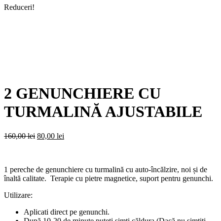
Reduceri!
2 GENUNCHIERE CU
TURMALINĂ AJUSTABILE
Prețul
Prețul
160,00
lei
80,00
lei
inițial
curent
a
este:
fost:
80,00 lei.
1 pereche de genunchiere cu turmalină cu auto-încălzire, noi și de
160,00 lei.
înaltă calitate. Terapie cu pietre magnetice, suport pentru genunchi.
Utilizare:
Aplicati direct pe genunchi.
După 10-20 de minute puteți simți căldura (Dacă nu simțiți