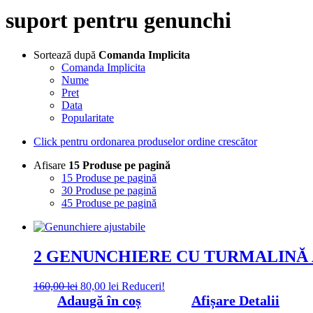
suport pentru genunchi
Sortează după
Comanda Implicita
Comanda Implicita
Nume
Pret
Data
Popularitate
Click pentru ordonarea produselor ordine crescător
Afisare
15 Produse pe pagină
15 Produse pe pagină
30 Produse pe pagină
45 Produse pe pagină
2 GENUNCHIERE CU TURMALINĂ 
Prețul
Prețul
160,00
lei
80,00
lei
Reduceri!
inițial
curent
Adaugă în coș
Afișare Detalii
a
este: