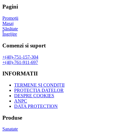
fost:
80,00 lei.
Pagini
160,00 lei.
Promoții
Masaj
Sănătate
Îngrijire
Comenzi si suport
+(40)-751-157-304
+(40)-761-911-697
INFORMATII
TERMENE ȘI CONDIȚII
PROTECTIA DATELOR
DESPRE COOKIES
ANPC
DATA PROTECTION
Produse
Sanatate