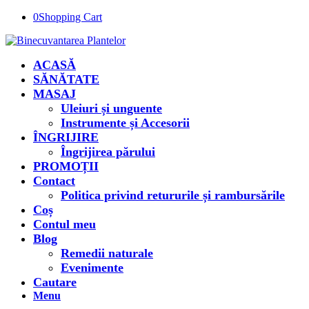
0
Shopping Cart
ACASĂ
SĂNĂTATE
MASAJ
Uleiuri și unguente
Instrumente și Accesorii
ÎNGRIJIRE
Îngrijirea părului
PROMOȚII
Contact
Politica privind retururile și rambursările
Coș
Contul meu
Blog
Remedii naturale
Evenimente
Cautare
Menu