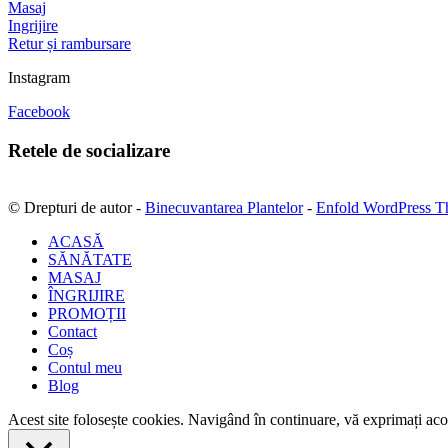
Masaj
Ingrijire
Retur și rambursare
Instagram
Facebook
Retele de socializare
© Drepturi de autor -
Binecuvantarea Plantelor
-
Enfold WordPress T
ACASĂ
SĂNĂTATE
MASAJ
ÎNGRIJIRE
PROMOȚII
Contact
Coș
Contul meu
Blog
Acest site folosește cookies. Navigând în continuare, vă exprimați acor