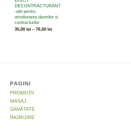
EFECT
DECONTRACTURANT
-ulei pentru
ameliorarea durerilor și
contracturilor
Interval
35,00
lei
–
76,00
lei
de
prețuri:
35,00 lei
până
la
76,00 lei
PAGINI
PROMOȚII
MASAJ
SĂNĂTATE
ÎNGRIJIRE