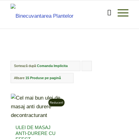
Sortează după
Comanda Implicita
Click
pentru
Afisare
15 Produse pe pagină
ordonarea
produselor
Reduceri!
ordine
crescător
ULEI DE MASAJ
ANTI-DURERE CU