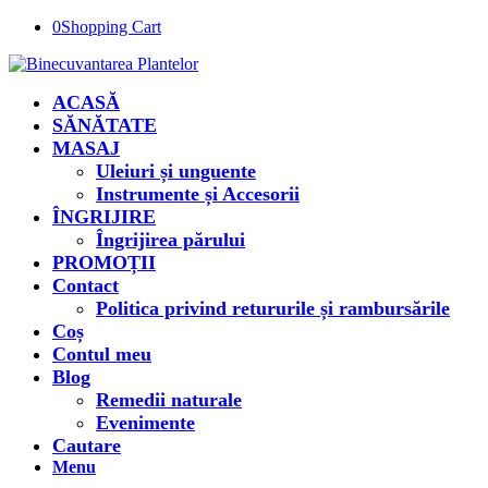
0
Shopping Cart
ACASĂ
SĂNĂTATE
MASAJ
Uleiuri și unguente
Instrumente și Accesorii
ÎNGRIJIRE
Îngrijirea părului
PROMOȚII
Contact
Politica privind retururile și rambursările
Coș
Contul meu
Blog
Remedii naturale
Evenimente
Cautare
Menu