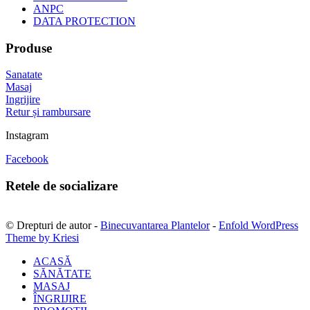
ANPC
DATA PROTECTION
Produse
Sanatate
Masaj
Ingrijire
Retur și rambursare
Instagram
Facebook
Retele de socializare
© Drepturi de autor -
Binecuvantarea Plantelor
-
Enfold WordPress
Theme by Kriesi
ACASĂ
SĂNĂTATE
MASAJ
ÎNGRIJIRE