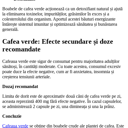
Boabele de cafea verde acționează ca un detoxifiant natural și ajută
la eliminarea toxinelor, impurităților, grăsimilor în exces și a
colesterolului din organism. Aportul acestei băuturi energizante
întărește sistemul imunitar și optimizează sănătatea și bunăstarea
generală.
Cafea verde: Efecte secundare și doze
recomandate
Cafeaua verde este sigur de consumat pentru majoritatea adulților
sănătoși, în cantități moderate. Cu toate acestea, consumul excesiv
poate duce la efecte negative, cum ar fi anxietatea, insomnia și
creșterea tensiunii arteriale.
Dozaj recomandat
Limita de dorit este de aproximativ două căni de cafea verde pe zi,
aceasta reprezintă 400 mg fără efecte negative. În cazul capsulelor,
se administrează 2 capsule pe zi, una dimineața și una la prânz.
Concluzie
Cafeaua verde
se obține din boabele crude ale plantei de cafea. Este