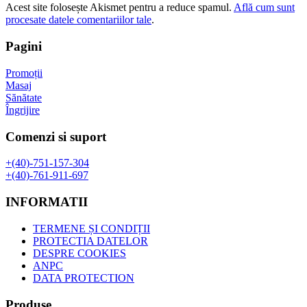
Acest site folosește Akismet pentru a reduce spamul.
Află cum sunt
procesate datele comentariilor tale
.
Pagini
Promoții
Masaj
Sănătate
Îngrijire
Comenzi si suport
+(40)-751-157-304
+(40)-761-911-697
INFORMATII
TERMENE ȘI CONDIȚII
PROTECTIA DATELOR
DESPRE COOKIES
ANPC
DATA PROTECTION
Produse