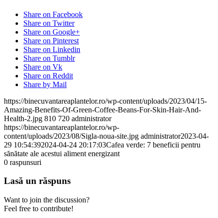
Share on Facebook
Share on Twitter
Share on Google+
Share on Pinterest
Share on Linkedin
Share on Tumblr
Share on Vk
Share on Reddit
Share by Mail
https://binecuvantareaplantelor.ro/wp-content/uploads/2023/04/15-
Amazing-Benefits-Of-Green-Coffee-Beans-For-Skin-Hair-And-
Health-2.jpg
810
720
administrator
https://binecuvantareaplantelor.ro/wp-
content/uploads/2023/08/Sigla-noua-site.jpg
administrator
2023-04-
29 10:54:39
2024-04-24 20:17:03
Cafea verde: 7 beneficii pentru
sănătate ale acestui aliment energizant
0
raspunsuri
Lasă un răspuns
Want to join the discussion?
Feel free to contribute!