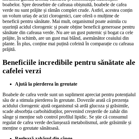
boabelor. Spre deosebire de cafeaua obișnuită, boabele de cafea
verde nu sunt prăjite și rămân complet crude. Astfel, acestea conțin
un volum uriaș de acizi clorogenici, care oferă o mulțime de
beneficii pentru sănătate. Mai mult, organismul poate asimila cu
ușurință acidul clorogenic și poate obține beneficii generoase pentru
sănătate din cafeaua verde. Nu are un gust puternic și bogat ca cele
prăjite, în schimb, are un gust mai blând, asemănător ceaiului din
plante. În plus, conține mai puțină cofeină în comparație cu cafeaua
prăjită.
Beneficiile incredibile pentru sănătate ale
cafelei verzi
Ajută la pierderea în greutate
Boabele de cafea verde sunt un supliment apreciat pentru potențialul
său de a stimula pierderea în greutate. Dovezile arată că prezența
acidului clorogenic ajută organismul să ardă glucoza și grăsimile,
scade absorbția carbohidraților, prevenind creșterile de zahăr din
sânge și menține sub control profilul lipidic. Se știe că consumul
regulat de cafea verde declanșează metabolismul, arde grăsimile și
menține o greutate sănătoasă.
Reglează zahărul din sânge