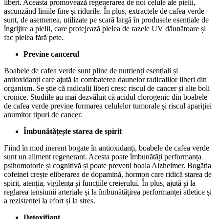
liberi. Aceasta promovează regenerarea de noi celule ale pielii,
ascunzând liniile fine și ridurile. În plus, extractele de cafea verde
sunt, de asemenea, utilizate pe scară largă în produsele esențiale de
îngrijire a pielii, care protejează pielea de razele UV dăunătoare și
fac pielea fără pete.
Previne cancerul
Boabele de cafea verde sunt pline de nutrienți esențiali și
antioxidanți care ajută la combaterea daunelor radicalilor liberi din
organism. Se știe că radicalii liberi cresc riscul de cancer și alte boli
cronice. Studiile au mai dezvăluit că acidul clorogenic din boabele
de cafea verde previne formarea celulelor tumorale și riscul apariției
anumitor tipuri de cancer.
Îmbunătățește starea de spirit
Fiind în mod inerent bogate în antioxidanți, boabele de cafea verde
sunt un aliment regenerant. Acesta poate îmbunătăți performanța
psihomotorie și cognitivă și poate preveni boala Alzheimer. Bogăția
cofeinei crește eliberarea de dopamină, hormon care ridică starea de
spirit, atenția, vigilența și funcțiile creierului. În plus, ajută și la
reglarea tensiunii arteriale și la îmbunătățirea performanței atletice și
a rezistenței la efort și la stres.
Detoxifiant