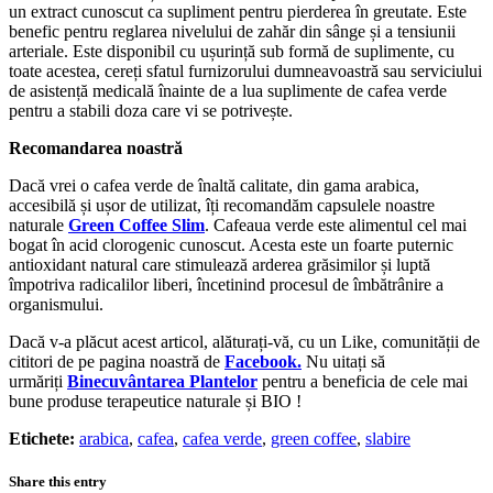
un extract cunoscut ca supliment pentru pierderea în greutate. Este
benefic pentru reglarea nivelului de zahăr din sânge și a tensiunii
arteriale. Este disponibil cu ușurință sub formă de suplimente, cu
toate acestea, cereți sfatul furnizorului dumneavoastră sau serviciului
de asistență medicală înainte de a lua suplimente de cafea verde
pentru a stabili doza care vi se potrivește.
Recomandarea noastră
Dacă vrei o cafea verde de înaltă calitate, din gama arabica,
accesibilă și ușor de utilizat, îți recomandăm capsulele noastre
naturale
Green Coffee Slim
. Cafeaua verde este alimentul cel mai
bogat în acid clorogenic cunoscut. Acesta este un foarte puternic
antioxidant natural care stimulează arderea grăsimilor și luptă
împotriva radicalilor liberi, încetinind procesul de îmbătrânire a
organismului.
Dacă v-a plăcut acest articol, alăturați-vă, cu un Like, comunității de
cititori de pe pagina noastră de
Facebook.
Nu uitați să
urmăriți
Binecuvântarea Plantelor
pentru a beneficia de cele mai
bune produse terapeutice naturale și BIO !
Etichete:
arabica
,
cafea
,
cafea verde
,
green coffee
,
slabire
Share this entry