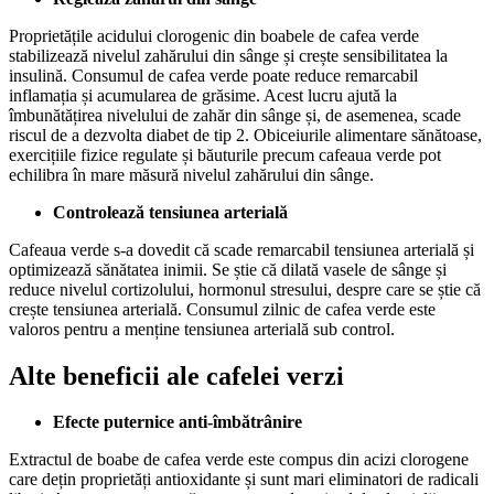
Proprietățile acidului clorogenic din boabele de cafea verde
stabilizează nivelul zahărului din sânge și crește sensibilitatea la
insulină. Consumul de cafea verde poate reduce remarcabil
inflamația și acumularea de grăsime. Acest lucru ajută la
îmbunătățirea nivelului de zahăr din sânge și, de asemenea, scade
riscul de a dezvolta diabet de tip 2. Obiceiurile alimentare sănătoase,
exercițiile fizice regulate și băuturile precum cafeaua verde pot
echilibra în mare măsură nivelul zahărului din sânge.
Controlează tensiunea arterială
Cafeaua verde s-a dovedit că scade remarcabil tensiunea arterială și
optimizează sănătatea inimii. Se știe că dilată vasele de sânge și
reduce nivelul cortizolului, hormonul stresului, despre care se știe că
crește tensiunea arterială. Consumul zilnic de cafea verde este
valoros pentru a menține tensiunea arterială sub control.
Alte beneficii ale cafelei verzi
Efecte puternice anti-îmbătrânire
Extractul de boabe de cafea verde este compus din acizi clorogene
care dețin proprietăți antioxidante și sunt mari eliminatori de radicali