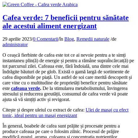
Cafea verde: 7 beneficii pentru sănătate
ale acestui aliment energizant
29 aprilie 2023
/
0 Comentarii
/
în
Blog
,
Remedii naturale
/
de
administrator
O ceașcă fierbinte de cafea este tot ce ai nevoie pentru a te simți
instantaneu plin(ă) de energie și pentru a rămâne supraîncărcat(ă) pe
tot parcursul zilei. Cafeaua este, fără îndoială, una dintre cele mai
îndrăgite băuturi de pe glob. Există o gamă largă de sortimente de
cafea disponibile pe piață. Un astfel de soi care merită descoperit și
care vine cu o multitudine de proprietăți benefice pentru sănătate
este
cafeaua verde
.
De la stimularea metabolismului, învingerea
stresului și reducerea greutății, consumul de cafea verde vă poate
ajuta să vă simțiți activ și revigorat.
Citește și despre uleiul cu extract de cafea:
Ulei de masaj cu efect
tonic, ideal pentru un masaj energizant
În general, boabele de cafea sunt prăjite și procesate pentru a
produce cafeaua pe care o folosim zilnic. Procesul de prăjire
modifică gustul, aroma, culoarea și concentrația nutrienților