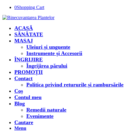
0
Shopping Cart
ACASĂ
SĂNĂTATE
MASAJ
Uleiuri și unguente
Instrumente și Accesorii
ÎNGRIJIRE
Îngrijirea părului
PROMOȚII
Contact
Politica privind retururile și rambursările
Coș
Contul meu
Blog
Remedii naturale
Evenimente
Cautare
Menu