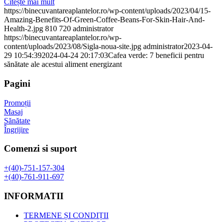
Citește mai mult
https://binecuvantareaplantelor.ro/wp-content/uploads/2023/04/15-
Amazing-Benefits-Of-Green-Coffee-Beans-For-Skin-Hair-And-
Health-2.jpg
810
720
administrator
https://binecuvantareaplantelor.ro/wp-
content/uploads/2023/08/Sigla-noua-site.jpg
administrator
2023-04-
29 10:54:39
2024-04-24 20:17:03
Cafea verde: 7 beneficii pentru
sănătate ale acestui aliment energizant
Pagini
Promoții
Masaj
Sănătate
Îngrijire
Comenzi si suport
+(40)-751-157-304
+(40)-761-911-697
INFORMATII
TERMENE ȘI CONDIȚII