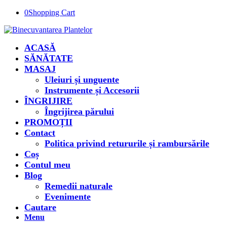
0
Shopping Cart
ACASĂ
SĂNĂTATE
MASAJ
Uleiuri și unguente
Instrumente și Accesorii
ÎNGRIJIRE
Îngrijirea părului
PROMOȚII
Contact
Politica privind retururile și rambursările
Coș
Contul meu
Blog
Remedii naturale
Evenimente
Cautare
Menu