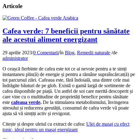
Articole
Cafea verde: 7 beneficii pentru sănătate
ale acestui aliment energizant
29 aprilie 2023
/
0 Comentarii
/
în
Blog
,
Remedii naturale
/
de
administrator
O ceașcă fierbinte de cafea este tot ce ai nevoie pentru a te simți
instantaneu plin(ă) de energie și pentru a rămâne supraîncărcat(ă) pe
tot parcursul zilei. Cafeaua este, fără îndoială, una dintre cele mai
îndrăgite băuturi de pe glob. Există o gamă largă de sortimente de
cafea disponibile pe piață. Un astfel de soi care merită descoperit și
care vine cu o multitudine de proprietăți benefice pentru sănătate
este
cafeaua verde
.
De la stimularea metabolismului, învingerea
stresului și reducerea greutății, consumul de cafea verde vă poate
ajuta să vă simțiți activ și revigorat.
Citește și despre uleiul cu extract de cafea:
Ulei de masaj cu efect
tonic, ideal pentru un masaj energizant