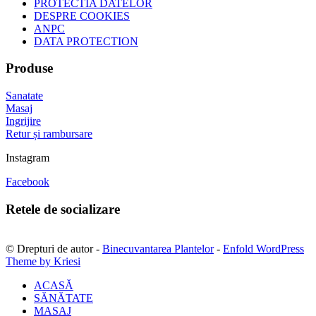
PROTECTIA DATELOR
DESPRE COOKIES
ANPC
DATA PROTECTION
Produse
Sanatate
Masaj
Ingrijire
Retur și rambursare
Instagram
Facebook
Retele de socializare
© Drepturi de autor -
Binecuvantarea Plantelor
-
Enfold WordPress
Theme by Kriesi
ACASĂ
SĂNĂTATE
MASAJ