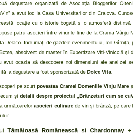
uă degustare organizată de Asociația Bloggerilor Olteni 
Vin” a avut loc la Casa Universitarilor din Craiova. Cuno
ceastă locație cu o istorie bogată și o atmosferă distinsă 
opuse patru asocieri între vinurile fine de la Crama Vânju M
 la Delaco. Îndrumați de gazdele evenimentului, Ion Gîrniță, 
Botea, absolvent de master în Expertizare Viti-Vinicolă și 
au avut ocazia să descopere noi dimensiuni ale analizei sen
vită la degustare a fost sponsorizată de
Dolce Vita
.
scoperi pe scurt
povestea Cramei Domeniile Vînju Mare
ș
recum și
detalii despre proiectul „Brânzeturi cum se c
rea următoarelor
asocieri culinare
de vin și brânză, pe care l
ului:
lui
Tămâioasă Românească
si Chardonnay