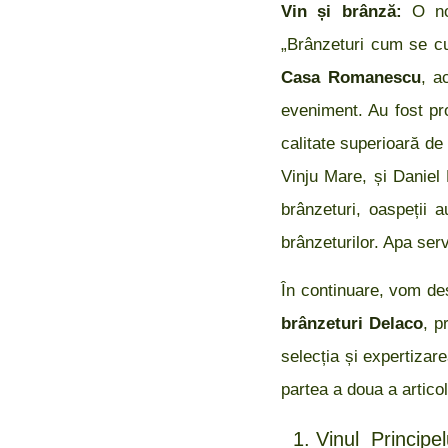
Vin și brânză:
O no
„Brânzeturi cum se cu
Casa Romanescu
, a
eveniment. Au fost pr
calitate superioară de
Vinju Mare, și Daniel 
brânzeturi, oaspeții 
brânzeturilor. Apa ser
În continuare, vom de
brânzeturi Delaco
, p
selecția și expertiza
partea a doua a articol
Vinul Principe