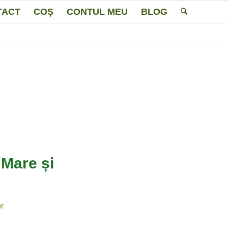
TACT
COȘ
CONTUL MEU
BLOG
 Mare și
r