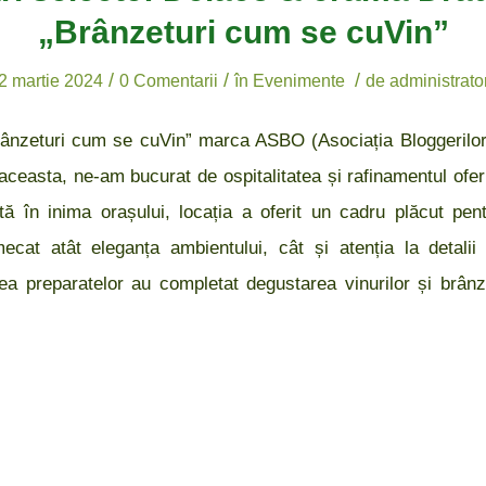
„Brânzeturi cum se cuVin”
/
/
/
2 martie 2024
0 Comentarii
în
Evenimente
de
administrato
nzeturi cum se cuVin” marca ASBO (Asociația Bloggerilor O
aceasta, ne-am bucurat de ospitalitatea și rafinamentul ofe
ă în inima orașului, locația a oferit un cadru plăcut pen
ecat atât eleganța ambientului, cât și atenția la detali
atea preparatelor au completat degustarea vinurilor și brân