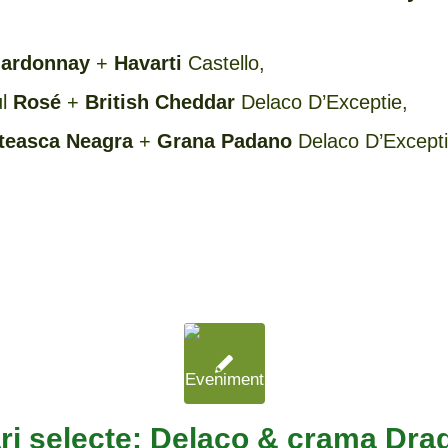
ardonnay
+
Havarti
Castello,
ul
Rosé
+
British Cheddar
Delaco D’Exceptie,
teasca Neagra
+
Grana Padano
Delaco D’Excepti
ri selecte: Delaco & crama Drad