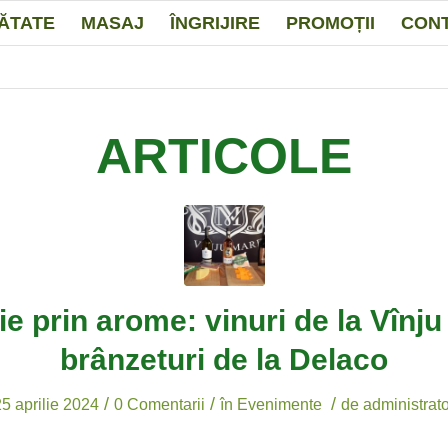
ĂTATE
MASAJ
ÎNGRIJIRE
PROMOȚII
CON
ARTICOLE
ie prin arome: vinuri de la Vînju
brânzeturi de la Delaco
/
/
/
25 aprilie 2024
0 Comentarii
în
Evenimente
de
administrato