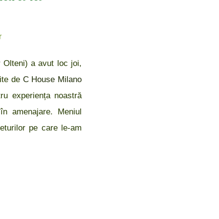
r
lteni) a avut loc joi,
rite de
C House Milano
tru experiența noastră
i în amenajare. Meniul
zeturilor pe care le-am