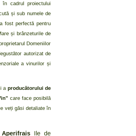
în cadrul proiectului
scută și sub numele de
a fost perfectă pentru
are și brânzeturile de
proprietarul Domeniilor
degustător autorizat de
zoriale a vinurilor și
i a
producătorului de
uVin”
care face posibilă
e veți găsi detaliate în
+
Aperifrais
Ile de