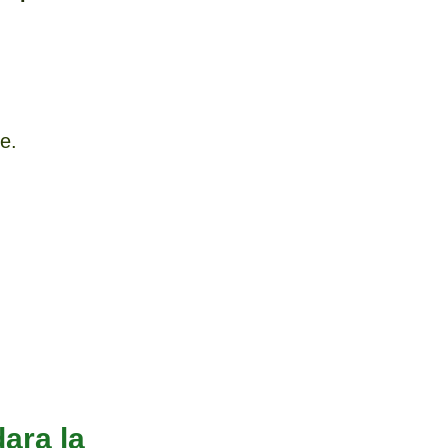
e.
ara la