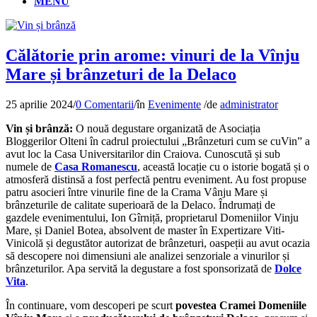
MENU
Călătorie prin arome: vinuri de la Vînju
Mare și brânzeturi de la Delaco
25 aprilie 2024
/
0 Comentarii
/
în
Evenimente
/
de
administrator
Vin și brânză:
O nouă degustare organizată de Asociația
Bloggerilor Olteni în cadrul proiectului „Brânzeturi cum se cuVin” a
avut loc la Casa Universitarilor din Craiova. Cunoscută și sub
numele de
Casa Romanescu
, această locație cu o istorie bogată și o
atmosferă distinsă a fost perfectă pentru eveniment. Au fost propuse
patru asocieri între vinurile fine de la Crama Vânju Mare și
brânzeturile de calitate superioară de la Delaco. Îndrumați de
gazdele evenimentului, Ion Gîrniță, proprietarul Domeniilor Vinju
Mare, și Daniel Botea, absolvent de master în Expertizare Viti-
Vinicolă și degustător autorizat de brânzeturi, oaspeții au avut ocazia
să descopere noi dimensiuni ale analizei senzoriale a vinurilor și
brânzeturilor. Apa servită la degustare a fost sponsorizată de
Dolce
Vita
.
În continuare, vom descoperi pe scurt
povestea Cramei Domeniile