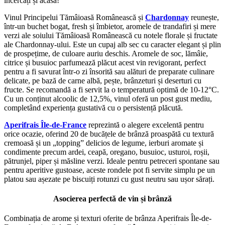
încercați și acasă!
Vinul Principelui Tămâioasă Românească și
Chardonnay
reunește,
într-un buchet bogat, fresh și îmbietor, aromele de trandafiri și mere
verzi ale soiului Tămâioasă Românească cu notele florale și fructate
ale Chardonnay-ului. Este un cupaj alb sec cu caracter elegant și plin
de prospețime, de culoare auriu deschis. Aromele de soc, lămâie,
citrice și busuioc parfumează plăcut acest vin revigorant, perfect
pentru a fi savurat într-o zi însorită sau alături de preparate culinare
delicate, pe bază de carne albă, pește, brânzeturi și deserturi cu
fructe. Se recomandă a fi servit la o temperatură optimă de 10-12°C.
Cu un conținut alcoolic de 12,5%, vinul oferă un post gust mediu,
completând experiența gustativă cu o persistență plăcută.
Aperifrais Île-de-France
reprezintă o alegere excelentă pentru
orice ocazie, oferind 20 de bucățele de brânză proaspătă cu textură
cremoasă și un „topping” delicios de legume, ierburi aromate și
condimente precum ardei, ceapă, oregano, busuioc, usturoi, roșii,
pătrunjel, piper și măsline verzi. Ideale pentru petreceri spontane sau
pentru aperitive gustoase, aceste rondele pot fi servite simplu pe un
platou sau așezate pe biscuiți rotunzi cu gust neutru sau ușor sărați.
Asocierea perfectă de vin și brânză
Combinația de arome și texturi oferite de brânza Aperifrais Île-de-