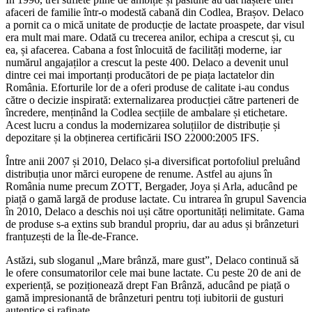
afaceri de familie într-o modestă cabană din Codlea, Brașov. Delaco
a pornit ca o mică unitate de producție de lactate proaspete, dar visul
era mult mai mare. Odată cu trecerea anilor, echipa a crescut și, cu
ea, și afacerea. Cabana a fost înlocuită de facilități moderne, iar
numărul angajaților a crescut la peste 400. Delaco a devenit unul
dintre cei mai importanți producători de pe piața lactatelor din
România. Eforturile lor de a oferi produse de calitate i-au condus
către o decizie inspirată: externalizarea producției către parteneri de
încredere, menținând la Codlea secțiile de ambalare și etichetare.
Acest lucru a condus la modernizarea soluțiilor de distribuție și
depozitare și la obținerea certificării ISO 22000:2005 IFS.
Între anii 2007 și 2010, Delaco și-a diversificat portofoliul preluând
distribuția unor mărci europene de renume. Astfel au ajuns în
România nume precum ZOTT, Bergader, Joya și Arla, aducând pe
piață o gamă largă de produse lactate. Cu intrarea în grupul Savencia
în 2010, Delaco a deschis noi uși către oportunități nelimitate. Gama
de produse s-a extins sub brandul propriu, dar au adus și brânzeturi
franțuzești de la Île-de-France.
Astăzi, sub sloganul „Mare brânză, mare gust”, Delaco continuă să
le ofere consumatorilor cele mai bune lactate. Cu peste 20 de ani de
experiență, se poziționează drept Fan Brânză, aducând pe piață o
gamă impresionantă de brânzeturi pentru toți iubitorii de gusturi
autentice și rafinate.