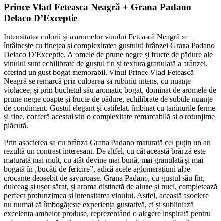
Prince Vlad Feteasca Neagră + Grana Padano
Delaco D’Exceptie
Intensitatea culorii și a aromelor vinului Fetească Neagră se
întâlnește cu finețea și complexitatea gustului brânzei Grana Padano
Delaco D’Exceptie. Aromele de prune negre și fructe de pădure ale
vinului sunt echilibrate de gustul fin și textura granulată a brânzei,
oferind un gust bogat memorabil. Vinul Prince Vlad Fetească
Neagră se remarcă prin culoarea sa rubiniu intens, cu nuanțe
violacee, și prin buchetul său aromatic bogat, dominat de aromele de
prune negre coapte și fructe de pădure, echilibrate de subtile nuanțe
de condiment. Gustul elegant și catifelat, îmbinat cu taninurile ferme
și fine, conferă acestui vin o complexitate remarcabilă și o rotunjime
plăcută.
Prin asocierea sa cu brânza Grana Padano maturată cel puțin un an
rezultă un contrast interesant. De altfel, cu cât această brânză este
maturată mai mult, cu atât devine mai bună, mai granulată și mai
bogată în „bucăți de fericire”, adică acele aglomerațiuni albe
crocante deosebit de savuroase. Grana Padano, cu gustul său fin,
dulceag și ușor sărat, și aroma distinctă de alune și nuci, completează
perfect profunzimea și intensitatea vinului. Astfel, această asociere
nu numai că îmbogățește experiența gustativă, ci și subliniază
excelența ambelor produse, reprezentând o alegere inspirată pentru