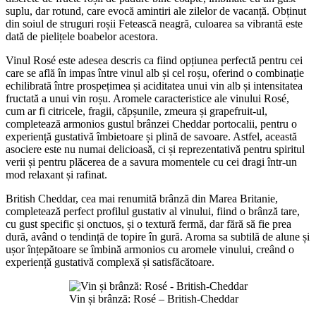
suplu, dar rotund, care evocă amintiri ale zilelor de vacanță. Obținut
din soiul de struguri roșii Fetească neagră, culoarea sa vibrantă este
dată de pielițele boabelor acestora.
Vinul Rosé este adesea descris ca fiind opțiunea perfectă pentru cei
care se află în impas între vinul alb și cel roșu, oferind o combinație
echilibrată între prospețimea și aciditatea unui vin alb și intensitatea
fructată a unui vin roșu. Aromele caracteristice ale vinului Rosé,
cum ar fi citricele, fragii, căpșunile, zmeura și grapefruit-ul,
completează armonios gustul brânzei Cheddar portocalii, pentru o
experiență gustativă îmbietoare și plină de savoare. Astfel, această
asociere este nu numai delicioasă, ci și reprezentativă pentru spiritul
verii și pentru plăcerea de a savura momentele cu cei dragi într-un
mod relaxant și rafinat.
British Cheddar, cea mai renumită brânză din Marea Britanie,
completează perfect profilul gustativ al vinului, fiind o brânză tare,
cu gust specific și onctuos, și o textură fermă, dar fără să fie prea
dură, având o tendință de topire în gură. Aroma sa subtilă de alune și
ușor înțepătoare se îmbină armonios cu aromele vinului, creând o
experiență gustativă complexă și satisfăcătoare.
Vin și brânză: Rosé – British-Cheddar