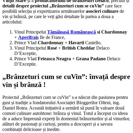
Vînju Mare
și a
producătorului de brânzeturi Delaco
, precum și
detalii despre proiectul „Brânzeturi cum se cuVin”
care face
posibilă selecția și expertizarea următoarelor
asocieri culinare
de
vin și brânză, pe care le veți găsi detaliate în partea a doua a
articolului:
Vinul Principelui
Tămâioasă Românească
si Chardonnay
+
Aperifrais
Ile de France,
Prince Vlad
Chardonnay
+
Havarti
Castello,
Vinul Principelul
Rosé
+
British Cheddar
Delaco
D’Exceptie,
Prince Vlad
Feteasca Neagra
+
Grana Padano
Delaco
D’Exceptie.
„Brânzeturi cum se cuVin”: învață despre
vin și brânză !
Proiectul „Brânzeturi cum se cuVin” s-a născut din pasiunea pentru
gust și tradiție a fondatorului Asociației Bloggerilor Olteni, ing.
Daniel Botea. Această inițiativă a urmărit să pună în valoare două
comori culinare autohtone: brânza și vinul. Totul a început cu ideea
de a aduce împreună experți în domeniul brânzeturilor și al vinurilor,
alături de pasionați și curioși, pentru a descoperi și a savura
combinații delicioase și inedite.