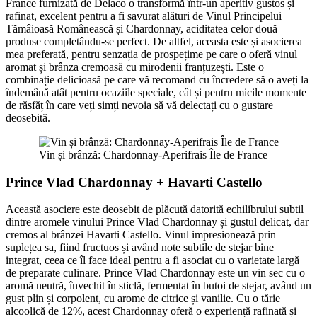
France furnizată de Delaco o transformă într-un aperitiv gustos și
rafinat, excelent pentru a fi savurat alături de Vinul Principelui
Tămâioasă Românească și Chardonnay, aciditatea celor două
produse completându-se perfect. De altfel, aceasta este și asocierea
mea preferată, pentru senzația de prospețime pe care o oferă vinul
aromat și brânza cremoasă cu mirodenii franțuzești. Este o
combinație delicioasă pe care vă recomand cu încredere să o aveți la
îndemână atât pentru ocaziile speciale, cât și pentru micile momente
de răsfăț în care veți simți nevoia să vă delectați cu o gustare
deosebită.
Vin și brânză: Chardonnay-Aperifrais Île de France
P
rince Vlad Chardonnay + Havarti Castello
Această asociere este deosebit de plăcută datorită echilibrului subtil
dintre aromele vinului Prince Vlad Chardonnay și gustul delicat, dar
cremos al brânzei Havarti Castello. Vinul impresionează prin
suplețea sa, fiind fructuos și având note subtile de stejar bine
integrat, ceea ce îl face ideal pentru a fi asociat cu o varietate largă
de preparate culinare. Prince Vlad Chardonnay este un vin sec cu o
aromă neutră, învechit în sticlă, fermentat în butoi de stejar, având un
gust plin și corpolent, cu arome de citrice și vanilie. Cu o tărie
alcoolică de 12%, acest Chardonnay oferă o experiență rafinată și