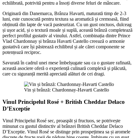
echilibrată, potrivită pentru a însoți diverse feluri de mâncare.
Originară din Danemarca, Brânza Havarti, maturată timp de 2-3
luni, este cunoscută pentru textura sa aromatică și cremoasă, fiind
obținută din lapte de vacă pasteurizat. Cu un gust onctuos, dulceag
și ușor acid, și o textură moale și suplă, această brânză completează
perfect profilul gustativ al vinului. Astfel, combinația dintre Prince
Vlad Chardonnay și brânza Havarti Castello creează o armonie
gustativă care își păstrează echilibrul și ale cărei componente se
potențează reciproc.
Savurată în cadrul unei mese îmbelșugate sau ca o gustare rafinată,
această asociere oferă o experiență culinară complexă și plăcută,
care cu siguranță merită apreciată alături de cei dragi.
Vin și brânză: Chardonnay-Havarti Castello
Vinul Principelul Rosé + British Cheddar Delaco
D’Exceptie
Vinul Principelui Rosé sec, proaspăt și fructuos, se potrivește
minunat cu gustul distinctiv al brânzei British Cheddar Delaco
D’Exceptie. Vinul Rosé se distinge prin prospețimea sa și aromele
discrete de fructe roșii de pădure bine coapte, îmbinate cu un gust