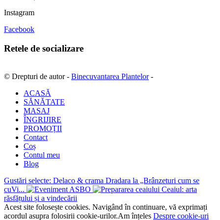
Instagram
Facebook
Retele de socializare
© Drepturi de autor -
Binecuvantarea Plantelor
-
ACASĂ
SĂNĂTATE
MASAJ
ÎNGRIJIRE
PROMOȚII
Contact
Coș
Contul meu
Blog
Gustări selecte: Delaco & crama Dradara la „Brânzeturi cum se
cuVi...
Ceaiul: arta
răsfățului și a vindecării
Acest site folosește cookies. Navigând în continuare, vă exprimați
acordul asupra folosirii cookie-urilor.
Am înțeles
Despre cookie-uri