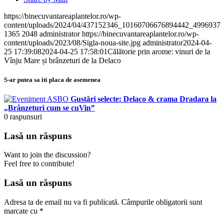
https://binecuvantareaplantelor.ro/wp-
content/uploads/2024/04/437152346_10160706676894442_499693
1365
2048
administrator
https://binecuvantareaplantelor.ro/wp-
content/uploads/2023/08/Sigla-noua-site.jpg
administrator
2024-04-
25 17:39:08
2024-04-25 17:58:01
Călătorie prin arome: vinuri de la
Vînju Mare și brânzeturi de la Delaco
S-ar putea sa iti placa de asemenea
Gustări selecte: Delaco & crama Dradara la
„Brânzeturi cum se cuVin”
0
raspunsuri
Lasă un răspuns
Want to join the discussion?
Feel free to contribute!
Lasă un răspuns
Adresa ta de email nu va fi publicată.
Câmpurile obligatorii sunt
marcate cu
*