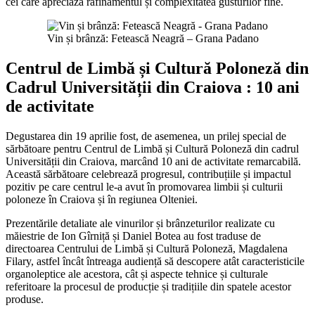
cei care apreciază rafinamentul și complexitatea gusturilor fine.
Vin și brânză: Fetească Neagră – Grana Padano
Centrul de Limbă și Cultură Poloneză din
Cadrul Universității din Craiova : 10 ani
de activitate
Degustarea din 19 aprilie fost, de asemenea, un prilej special de
sărbătoare pentru Centrul de Limbă și Cultură Poloneză din cadrul
Universității din Craiova, marcând 10 ani de activitate remarcabilă.
Această sărbătoare celebrează progresul, contribuțiile și impactul
pozitiv pe care centrul le-a avut în promovarea limbii și culturii
poloneze în Craiova și în regiunea Olteniei.
Prezentările detaliate ale vinurilor și brânzeturilor realizate cu
măiestrie de Ion Gîrniță și Daniel Botea au fost traduse de
directoarea Centrului de Limbă și Cultură Poloneză, Magdalena
Filary, astfel încât întreaga audiență să descopere atât caracteristicile
organoleptice ale acestora, cât și aspecte tehnice și culturale
referitoare la procesul de producție și tradițiile din spatele acestor
produse.