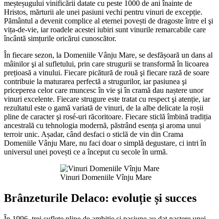
meșteșugului vinificării datate cu peste 1000 de ani înainte de
Hristos, mărturii ale unei pasiuni vechi pentru vinuri de excepție.
Pământul a devenit complice al eternei povești de dragoste între el şi
vița-de-vie, iar roadele acestei iubiri sunt vinurile remarcabile care
încântă simțurile oricărui cunoscător.
În fiecare sezon, la Domeniile Vânju Mare, se desfășoară un dans al
mâinilor şi al sufletului, prin care strugurii se transformă în licoarea
prețioasă a vinului. Fiecare picătură de rouă şi fiecare rază de soare
contribuie la maturarea perfectă a strugurilor, iar pasiunea şi
priceperea celor care muncesc în vie şi în cramă dau naștere unor
vinuri excelente. Fiecare strugure este tratat cu respect şi atenție, iar
rezultatul este o gamă variată de vinuri, de la albe delicate la roșii
pline de caracter şi rosé-uri răcoritoare. Fiecare sticlă îmbină tradiția
ancestrală cu tehnologia modernă, păstrând esența şi aroma unui
terroir unic. Așadar, când desfaci o sticlă de vin din Crama
Domeniile Vânju Mare, nu faci doar o simplă degustare, ci intri în
universul unei povești ce a început cu secole în urmă.
Vinuri Domeniile Vînju Mare
Brânzeturile Delaco: evoluție și succes
În 1996, trei suflete pline de ambiție și pasiune au dat naștere unei