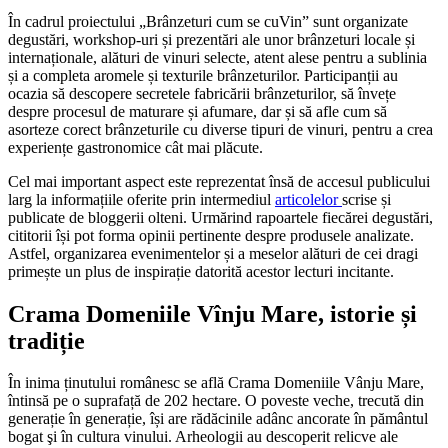
În cadrul proiectului „Brânzeturi cum se cuVin” sunt organizate
degustări, workshop-uri și prezentări ale unor brânzeturi locale și
internaționale, alături de vinuri selecte, atent alese pentru a sublinia
și a completa aromele și texturile brânzeturilor. Participanții au
ocazia să descopere secretele fabricării brânzeturilor, să învețe
despre procesul de maturare și afumare, dar și să afle cum să
asorteze corect brânzeturile cu diverse tipuri de vinuri, pentru a crea
experiențe gastronomice cât mai plăcute.
Cel mai important aspect este reprezentat însă de accesul publicului
larg la informațiile oferite prin intermediul
articolelor
scrise și
publicate de bloggerii olteni. Urmărind rapoartele fiecărei degustări,
cititorii își pot forma opinii pertinente despre produsele analizate.
Astfel, organizarea evenimentelor și a meselor alături de cei dragi
primește un plus de inspirație datorită acestor lecturi incitante.
Crama Domeniile Vînju Mare, istorie și
tradiție
În inima ținutului românesc se află Crama Domeniile Vânju Mare,
întinsă pe o suprafață de 202 hectare. O poveste veche, trecută din
generație în generație, își are rădăcinile adânc ancorate în pământul
bogat şi în cultura vinului. Arheologii au descoperit relicve ale