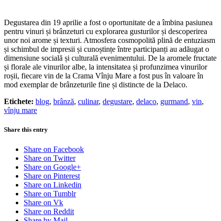
Degustarea din 19 aprilie a fost o oportunitate de a îmbina pasiunea
pentru vinuri și brânzeturi cu explorarea gusturilor și descoperirea
unor noi arome și texturi. Atmosfera cosmopolită plină de entuziasm
și schimbul de impresii și cunoștințe între participanți au adăugat o
dimensiune socială și culturală evenimentului. De la aromele fructate
și florale ale vinurilor albe, la intensitatea și profunzimea vinurilor
roșii, fiecare vin de la Crama Vînju Mare a fost pus în valoare în
mod exemplar de brânzeturile fine și distincte de la Delaco.
Etichete:
blog
,
brânză
,
culinar
,
degustare
,
delaco
,
gurmand
,
vin
,
vînju mare
Share this entry
Share on Facebook
Share on Twitter
Share on Google+
Share on Pinterest
Share on Linkedin
Share on Tumblr
Share on Vk
Share on Reddit
Share by Mail