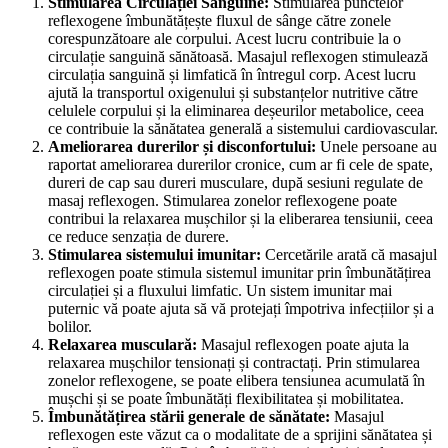
Stimularea Circulației Sanguine:
Stimularea punctelor
reflexogene îmbunătățește fluxul de sânge către zonele
corespunzătoare ale corpului. Acest lucru contribuie la o
circulație sanguină sănătoasă. Masajul reflexogen stimulează
circulația sanguină și limfatică în întregul corp. Acest lucru
ajută la transportul oxigenului și substanțelor nutritive către
celulele corpului și la eliminarea deșeurilor metabolice, ceea
ce contribuie la sănătatea generală a sistemului cardiovascular.
Ameliorarea durerilor și disconfortului:
Unele persoane au
raportat ameliorarea durerilor cronice, cum ar fi cele de spate,
dureri de cap sau dureri musculare, după sesiuni regulate de
masaj reflexogen. Stimularea zonelor reflexogene poate
contribui la relaxarea mușchilor și la eliberarea tensiunii, ceea
ce reduce senzația de durere.
Stimularea sistemului imunitar:
Cercetările arată că masajul
reflexogen poate stimula sistemul imunitar prin îmbunătățirea
circulației și a fluxului limfatic. Un sistem imunitar mai
puternic vă poate ajuta să vă protejați împotriva infecțiilor și a
bolilor.
Relaxarea musculară:
Masajul reflexogen poate ajuta la
relaxarea mușchilor tensionați și contractați. Prin stimularea
zonelor reflexogene, se poate elibera tensiunea acumulată în
mușchi și se poate îmbunătăți flexibilitatea și mobilitatea.
Îmbunătățirea stării generale de sănătate:
Masajul
reflexogen este văzut ca o modalitate de a sprijini sănătatea și