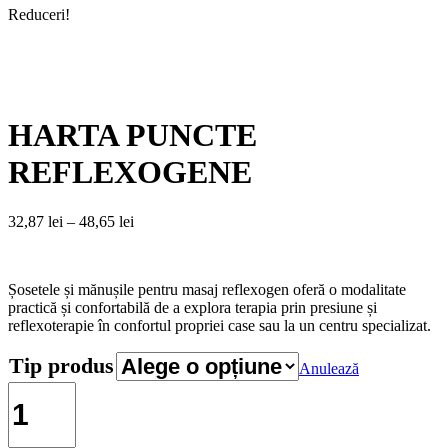
Reduceri!
HARTA PUNCTE
REFLEXOGENE
Interval
32,87
lei
–
48,65
lei
de
prețuri:
32,87 lei
Șosetele și mănușile pentru masaj reflexogen oferă o modalitate
până
practică și confortabilă de a explora terapia prin presiune și
la
reflexoterapie în confortul propriei case sau la un centru specializat.
48,65 lei
Tip produs
Anulează
Cantitate
HARTA
PUNCTE
REFLEXOGENE