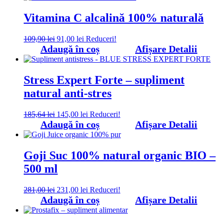
Vitamina C alcalină 100% naturală
Prețul
Prețul
109,90
lei
91,00
lei
Reduceri!
inițial
curent
Adaugă în coș
Afișare Detalii
a
este:
fost:
91,00 lei.
109,90 lei.
Stress Expert Forte – supliment
natural anti-stres
Prețul
Prețul
185,64
lei
145,00
lei
Reduceri!
inițial
curent
Adaugă în coș
Afișare Detalii
a
este:
fost:
145,00 lei.
185,64 lei.
Goji Suc 100% natural organic BIO –
500 ml
Prețul
Prețul
281,00
lei
231,00
lei
Reduceri!
inițial
curent
Adaugă în coș
Afișare Detalii
a
este:
fost:
231,00 lei.