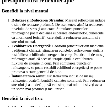
presopunctură reflexoterapie
Beneficii la nivel mental
Relaxare și Reducerea Stresului:
Masajul reflexogen induce
o stare de relaxare profundă. De asemenea, ajută la reducerea
nivelului de stres și anxietate. Stimularea punctelor
reflexogene poate declanșa eliberarea endorfinelor, cunoscute
ca „hormonul fericirii”, care ajută la reducerea tensiunii și a
stresului mental.
Echilibrarea Energetică:
Conform principiilor din medicina
tradițională chineză, stimularea punctelor reflexogene ajută la
restabilirea echilibrului energetic în corp. Practicanții de masaj
reflexogen arată că această terapie ajută la echilibrarea
fluxului de energie în corp. Prin stimularea punctelor
reflexogene, se poate restabili echilibrul energetic și se poate
promova o stare generală de bine.
Îmbunătățirea somnului:
Relaxarea indusă de masajul
reflexogen poate îmbunătăți calitatea somnului. Prin reducerea
stresului și a anxietății, vă veți simți mai odihniți și veți avea
un somn mai profund și mai liniștit.
Beneficii la nivel fizic