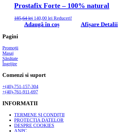
281,00 lei.
Prostafix Forte – 100% natural
Prețul
Prețul
185,64
lei
140,00
lei
Reduceri!
inițial
curent
Adaugă în coș
Afișare Detalii
a
este:
fost:
140,00 lei.
Pagini
185,64 lei.
Promoții
Masaj
Sănătate
Îngrijire
Comenzi si suport
+(40)-751-157-304
+(40)-761-911-697
INFORMATII
TERMENE ȘI CONDIȚII
PROTECTIA DATELOR
DESPRE COOKIES
ANPC