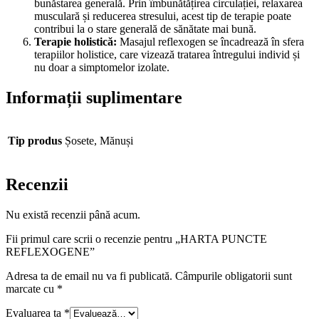
bunăstarea generală. Prin îmbunătățirea circulației, relaxarea
musculară și reducerea stresului, acest tip de terapie poate
contribui la o stare generală de sănătate mai bună.
Terapie holistică:
Masajul reflexogen se încadrează în sfera
terapiilor holistice, care vizează tratarea întregului individ și
nu doar a simptomelor izolate.
Informații suplimentare
Tip produs
Șosete, Mănuși
Recenzii
Nu există recenzii până acum.
Fii primul care scrii o recenzie pentru „HARTA PUNCTE
REFLEXOGENE”
Adresa ta de email nu va fi publicată.
Câmpurile obligatorii sunt
marcate cu
*
Evaluarea ta
*