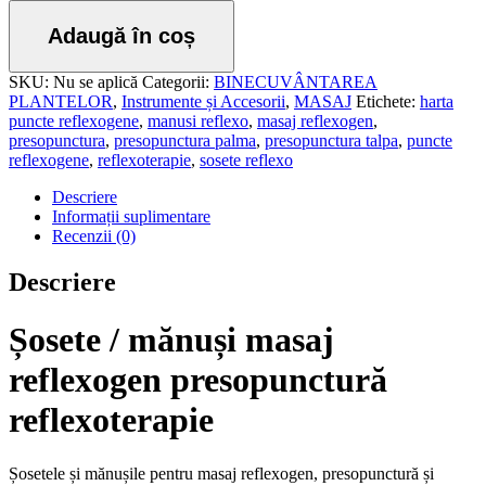
Adaugă în coș
SKU:
Nu se aplică
Categorii:
BINECUVÂNTAREA
PLANTELOR
,
Instrumente și Accesorii
,
MASAJ
Etichete:
harta
puncte reflexogene
,
manusi reflexo
,
masaj reflexogen
,
presopunctura
,
presopunctura palma
,
presopunctura talpa
,
puncte
reflexogene
,
reflexoterapie
,
sosete reflexo
Descriere
Informații suplimentare
Recenzii (0)
Descriere
Șosete / mănuși masaj
reflexogen presopunctură
reflexoterapie
Șosetele și mănușile pentru masaj reflexogen, presopunctură și