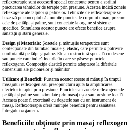
reflexoterapie sunt accesorii special concepute pentru a sprijini
practicarea tehnicilor de terapie prin presiune. Acestea indică zonele
reflexogene ale tălpilor și palmelor. Tehnicile de reflexoterapie se
bazează pe conceptul că anumite puncte ale corpului uman, precum
cele de pe tălpi și palme, sunt conectate la organe și sisteme
specifice. Stimularea acestor puncte are efecte benefice asupra
sănătății și stării generale.
Design și Materiale:
Șosetele și mănușile terapeutice sunt
confecționate din bumbac moale și elastic, care permite o potrivire
confortabilă pe tălpi și palme. Ele au o structură specială cu desene
sau puncte care indică locurile în care se găsesc punctele
reflexogene. Compoziția elastică permite adaptarea la diferitele
dimensiuni ale picioarelor și mâinilor.
Utilizare și Beneficii:
Purtarea acestor șosete și mănuși în timpul
masajului reflexogen sau presopuncturii ajută la amplificarea
efectelor terapiei prin presiune. Punctele sau zonele reflexogene de
pe tălpi și palme sunt stimulate prin masaj ușor sau presiune locală.
Aceasta poate fi exercitată cu degetele sau cu un instrument de
masaj. Reflexoterapia oferă multiple beneficii pentru sănătatea
întregului organism.
Beneficiile obținute prin masaj reflexogen