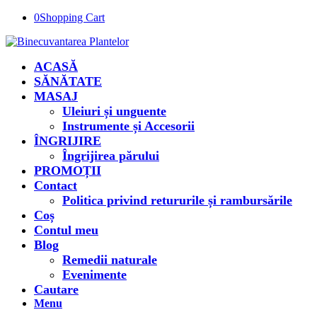
0
Shopping Cart
ACASĂ
SĂNĂTATE
MASAJ
Uleiuri și unguente
Instrumente și Accesorii
ÎNGRIJIRE
Îngrijirea părului
PROMOȚII
Contact
Politica privind retururile și rambursările
Coș
Contul meu
Blog
Remedii naturale
Evenimente
Cautare
Menu