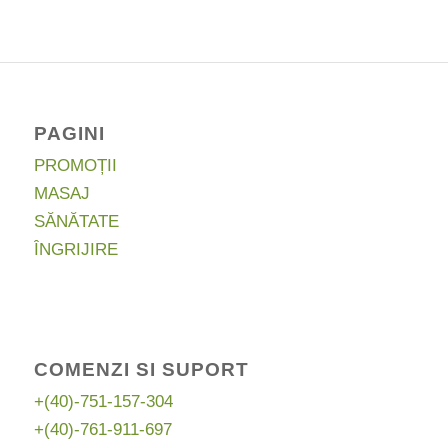
32,87 lei
până
la
48,65 lei
PAGINI
PROMOȚII
MASAJ
SĂNĂTATE
ÎNGRIJIRE
COMENZI SI SUPORT
+(40)-751-157-304
+(40)-761-911-697