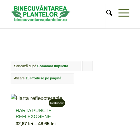
Sortează după
Comanda Implicita
Click
pentru
Afisare
15 Produse pe pagină
ordonarea
produselor
Reduceri!
ordine
HARTA PUNCTE
crescător
REFLEXOGENE
Interval
32,87
lei
–
48,65
lei
de
prețuri: