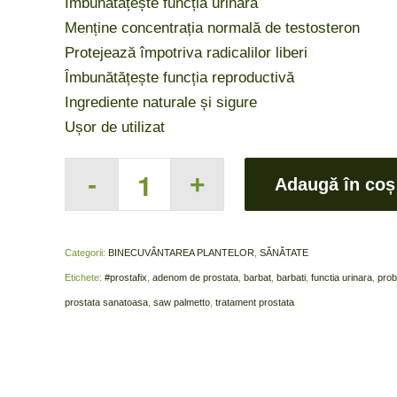
Îmbunătățește funcția urinară
Menține concentrația normală de testosteron
Protejează împotriva radicalilor liberi
Îmbunătățește funcția reproductivă
Ingrediente naturale și sigure
Ușor de utilizat
Adaugă în coș
Categorii:
BINECUVÂNTAREA PLANTELOR
,
SĂNĂTATE
Etichete:
#prostafix
,
adenom de prostata
,
barbat
,
barbati
,
functia urinara
,
prob
prostata sanatoasa
,
saw palmetto
,
tratament prostata