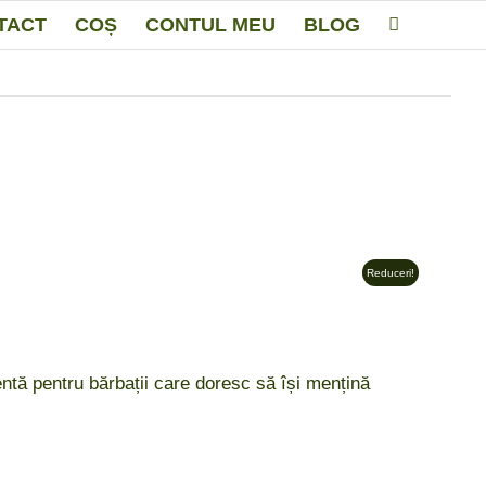
TACT
COȘ
CONTUL MEU
BLOG
Reduceri!
ientă pentru bărbații care doresc să își mențină