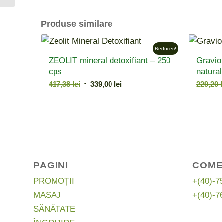
Produse similare
Reduceri!
ZEOLIT mineral detoxifiant – 250
Gravio
cps
natural
Prețul
Prețul
417,38
lei
339,00
lei
229,20
inițial
curent
a
este:
fost:
339,00 lei.
417,38 lei.
PAGINI
COME
PROMOȚII
+(40)-7
MASAJ
+(40)-7
SĂNĂTATE