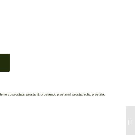
leme cu prostata
,
prosta fit
,
prostamol
,
prostanol
,
prostat activ
,
prostata
,