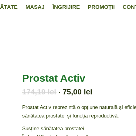
ĂTATE
MASAJ
ÎNGRIJIRE
PROMOȚII
CON
Prostat Activ
Prețul
Prețul
174,19
lei
75,00
lei
inițial
curent
a
este:
Prostat Activ reprezintă o opțiune naturală și efic
fost:
75,00 lei.
sănătatea prostatei și funcția reproductivă.
174,19 lei.
Susține sănătatea prostatei