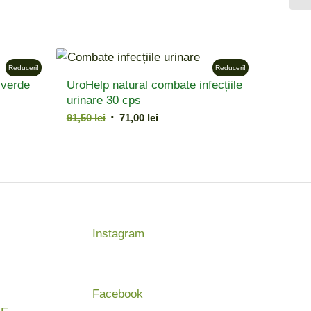
Reduceri!
Reduceri!
 verde
UroHelp natural combate infecțiile
urinare 30 cps
Prețul
Prețul
91,50
lei
71,00
lei
inițial
curent
a
este:
fost:
71,00 lei.
91,50 lei.
Instagram
Facebook