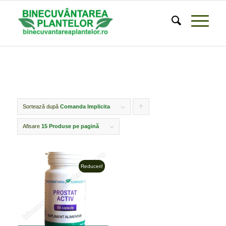
Sortează după
Comanda Implicita
Click
pentru
Afisare
15 Produse pe pagină
ordonarea
produselor
Reduceri!
ordine
crescător