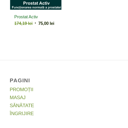
Prostat Activ
Prețul
Prețul
174,19
lei
75,00
lei
inițial
curent
a
este:
fost:
75,00 lei.
174,19 lei.
PAGINI
PROMOȚII
MASAJ
SĂNĂTATE
ÎNGRIJIRE