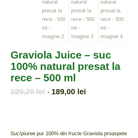
Graviola Juice – suc
100% natural presat la
rece – 500 ml
Prețul
Prețul
229,20
lei
189,00
lei
inițial
curent
a
este:
fost:
189,00 lei.
229,20 lei.
Suc/piuree pur 100% din fructe Graviola proaspete