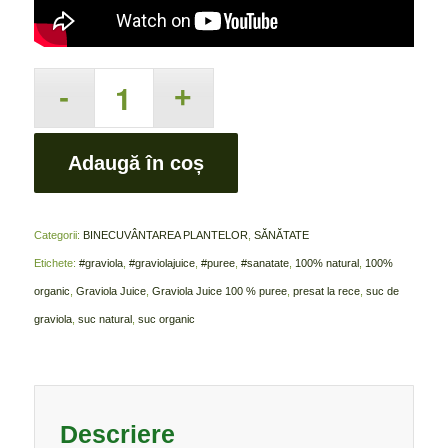
Adaugă în coș
Categorii:
BINECUVÂNTAREA PLANTELOR
,
SĂNĂTATE
Etichete:
#graviola
,
#graviolajuice
,
#puree
,
#sanatate
,
100% natural
,
100%
organic
,
Graviola Juice
,
Graviola Juice 100 % puree
,
presat la rece
,
suc de
graviola
,
suc natural
,
suc organic
Descriere