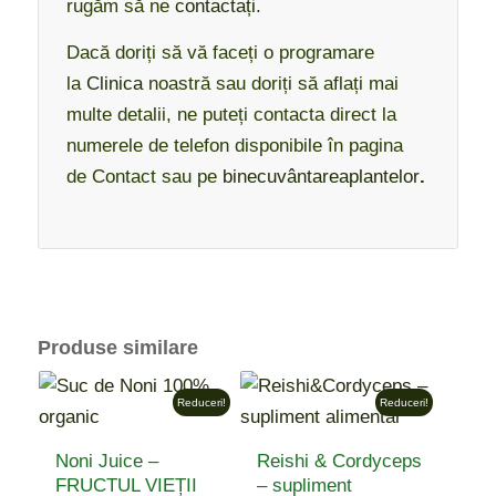
rugăm să ne
contactați
.
Dacă doriți să vă faceți o programare
la
Clinica
noastră sau doriți să aflați mai
multe detalii, ne puteți contacta direct la
numerele de telefon disponibile în pagina
de Contact sau pe
binecuvântareaplantelor
.
Produse similare
Reduceri!
Reduceri!
Noni Juice –
Reishi & Cordyceps
FRUCTUL VIEȚII
– supliment