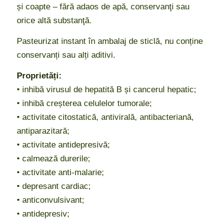
și coapte – fără adaos de apă, conservanţi sau
orice altă substanţă.
Pasteurizat instant în ambalaj de sticlă, nu conține
conservanți sau alți aditivi.
Proprietăți:
• inhibă virusul de hepatită B și cancerul hepatic;
• inhibă creșterea celulelor tumorale;
• activitate citostatică, antivirală, antibacteriană,
antiparazitară;
• activitate antidepresivă;
• calmează durerile;
• activitate anti-malarie;
• depresant cardiac;
• anticonvulsivant;
• antidepresiv;