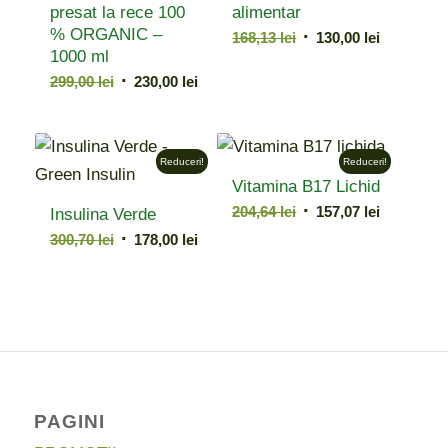
presat la rece 100
alimentar
% ORGANIC –
Prețul
Prețul
168,13
lei
130,00
lei
1000 ml
inițial
curent
Prețul
Prețul
299,00
lei
230,00
lei
a
este:
inițial
curent
fost:
130,00 lei.
a
este:
168,13 lei.
fost:
230,00 lei.
Reduceri!
Reduceri!
299,00 lei.
Vitamina B17 Lichid
Prețul
Prețul
204,64
lei
157,07
lei
Insulina Verde
inițial
curent
Prețul
Prețul
300,70
lei
178,00
lei
a
este:
inițial
curent
fost:
157,07 lei.
a
este:
204,64 lei.
fost:
178,00 lei.
300,70 lei.
PAGINI