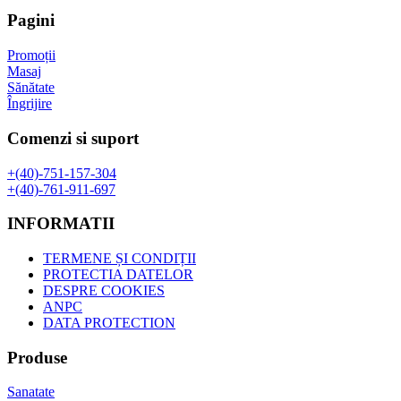
fost:
189,00 lei.
Pagini
229,20 lei.
Promoții
Masaj
Sănătate
Îngrijire
Comenzi si suport
+(40)-751-157-304
+(40)-761-911-697
INFORMATII
TERMENE ȘI CONDIȚII
PROTECTIA DATELOR
DESPRE COOKIES
ANPC
DATA PROTECTION
Produse
Sanatate