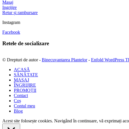
Masaj
Ingrijire
Retur și rambursare
Instagram
Facebook
Retele de socializare
© Drepturi de autor -
Binecuvantarea Plantelor
-
Enfold WordPress T
ACASĂ
SĂNĂTATE
MASAJ
ÎNGRIJIRE
PROMOȚII
Contact
Coș
Contul meu
Blog
Acest site folosește cookies. Navigând în continuare, vă exprimați acor