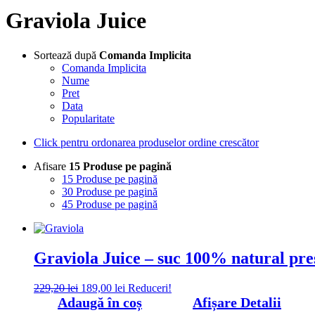
Graviola Juice
Sortează după
Comanda Implicita
Comanda Implicita
Nume
Pret
Data
Popularitate
Click pentru ordonarea produselor ordine crescător
Afisare
15 Produse pe pagină
15 Produse pe pagină
30 Produse pe pagină
45 Produse pe pagină
Graviola Juice – suc 100% natural pres
Prețul
Prețul
229,20
lei
189,00
lei
Reduceri!
inițial
curent
Adaugă în coș
Afișare Detalii
a
este: