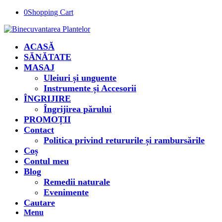
0
Shopping Cart
ACASĂ
SĂNĂTATE
MASAJ
Uleiuri și unguente
Instrumente și Accesorii
ÎNGRIJIRE
Îngrijirea părului
PROMOȚII
Contact
Politica privind retururile și rambursările
Coș
Contul meu
Blog
Remedii naturale
Evenimente
Cautare
Menu