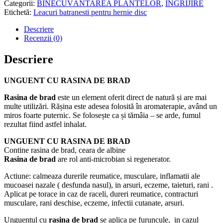
Categorii:
BINECUVÂNTAREA PLANTELOR
,
ÎNGRIJIRE
BRAD
Etichetă:
Leacuri batranesti pentru hernie disc
45ml
Descriere
Recenzii (0)
Descriere
UNGUENT CU RASINA DE BRAD
Rasina de brad
este un element oferit direct de natură și are mai
multe utilizări. Rășina este adesea folosită în aromaterapie, având un
miros foarte puternic. Se folosește ca și tămâia – se arde, fumul
rezultat fiind astfel inhalat.
UNGUENT CU RASINA DE BRAD
Contine rasina de brad, ceara de albine
Rasina de brad
are rol anti-microbian si regenerator.
Actiune: calmeaza durerile reumatice, musculare, inflamatii ale
mucoasei nazale ( desfunda nasul), in arsuri, eczeme, taieturi, rani .
Aplicat pe torace in caz de raceli, dureri reumatice, contracturi
musculare, rani deschise, eczeme, infectii cutanate, arsuri.
Unguentul cu
rasina de brad
se aplica pe furuncule, in cazul