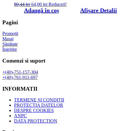
Prețul
Prețul
80,44
lei
64,00
lei
Reduceri!
inițial
curent
Adaugă în coș
Afișare Detalii
a
este:
fost:
64,00 lei.
Pagini
80,44 lei.
Promoții
Masaj
Sănătate
Îngrijire
Comenzi si suport
+(40)-751-157-304
+(40)-761-911-697
INFORMATII
TERMENE ȘI CONDIȚII
PROTECTIA DATELOR
DESPRE COOKIES
ANPC
DATA PROTECTION