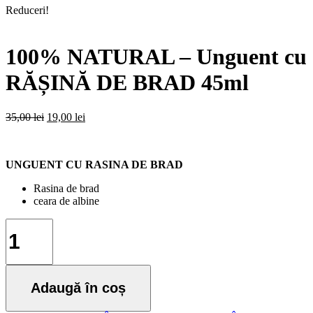
Reduceri!
100% NATURAL – Unguent cu
RĂȘINĂ DE BRAD 45ml
Prețul
Prețul
35,00
lei
19,00
lei
inițial
curent
a
este:
fost:
19,00 lei.
UNGUENT CU RASINA DE BRAD
35,00 lei.
Rasina de brad
ceara de albine
Cantitate
100%
NATURAL
-
Unguent
Adaugă în coș
cu
RĂȘINĂ
DE