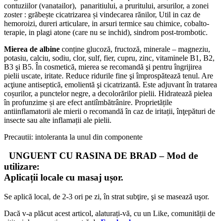
contuziilor (vanatailor), panaritiului, a pruritului, arsurilor, a zonei
zoster : grăbește cicatrizarea și vindecarea rănilor, Util in caz de
hemoroizi, dureri articulare, in arsuri termice sau chimice, cobalto-
terapie, in plagi atone (care nu se inchid), sindrom post-trombotic.
Mierea de albine
conține glucoză, fructoză, minerale – magneziu,
potasiu, calciu, sodiu, clor, sulf, fier, cupru, zinc, vitaminele B1, B2,
B3 şi B5. În cosmetică, mierea se recomandă şi pentru îngrijirea
pielii uscate, iritate. Reduce ridurile fine şi împrospătează tenul. Are
acţiune antiseptică, emolientă şi cicatrizantă. Este adjuvant în tratarea
coșurilor, a punctelor negre, a decolorărilor pielii. Hidratează pielea
în profunzime și are efect antiîmbătrânire. Proprietățile
antiinflamatorii ale mierii o recomandă în caz de iritații, înţepături de
insecte sau alte inflamații ale pielii.
Precautii: intoleranta la unul din componente
UNGUENT CU RASINA DE BRAD – Mod de
utilizare:
Aplicații locale cu masaj ușor.
Se aplică local, de 2-3 ori pe zi, în strat subţire, şi se masează uşor.
Dacă v-a plăcut acest articol, alaturați-vă, cu un Like, comunității de