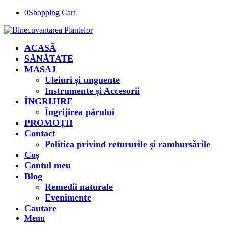
0
Shopping Cart
ACASĂ
SĂNĂTATE
MASAJ
Uleiuri și unguente
Instrumente și Accesorii
ÎNGRIJIRE
Îngrijirea părului
PROMOȚII
Contact
Politica privind retururile și rambursările
Coș
Contul meu
Blog
Remedii naturale
Evenimente
Cautare
Menu