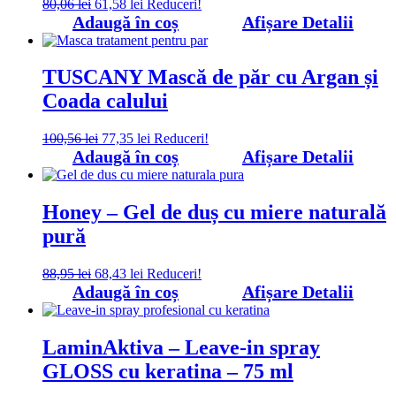
Prețul
Prețul
80,06
lei
61,58
lei
Reduceri!
inițial
curent
Adaugă în coș
Afișare Detalii
a
este:
fost:
61,58 lei.
80,06 lei.
TUSCANY Mască de păr cu Argan și
Coada calului
Prețul
Prețul
100,56
lei
77,35
lei
Reduceri!
inițial
curent
Adaugă în coș
Afișare Detalii
a
este:
fost:
77,35 lei.
100,56 lei.
Honey – Gel de duș cu miere naturală
pură
Prețul
Prețul
88,95
lei
68,43
lei
Reduceri!
inițial
curent
Adaugă în coș
Afișare Detalii
a
este:
fost:
68,43 lei.
88,95 lei.
LaminAktiva – Leave-in spray
GLOSS cu keratina – 75 ml