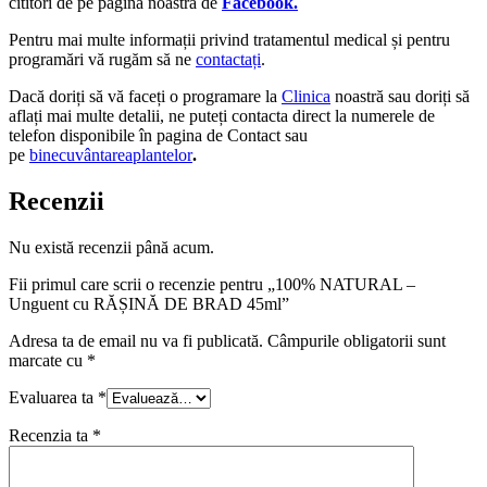
cititori de pe pagina noastră de
Facebook.
Pentru mai multe informații privind tratamentul medical și pentru
programări vă rugăm să ne
contactați
.
Dacă doriți să vă faceți o programare la
Clinica
noastră sau doriți să
aflați mai multe detalii, ne puteți contacta direct la numerele de
telefon disponibile în pagina de Contact sau
pe
binecuvântareaplantelor
.
Recenzii
Nu există recenzii până acum.
Fii primul care scrii o recenzie pentru „100% NATURAL –
Unguent cu RĂȘINĂ DE BRAD 45ml”
Adresa ta de email nu va fi publicată.
Câmpurile obligatorii sunt
marcate cu
*
Evaluarea ta
*
Recenzia ta
*