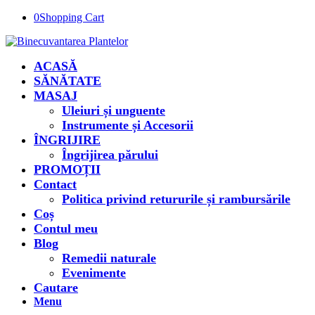
0
Shopping Cart
ACASĂ
SĂNĂTATE
MASAJ
Uleiuri și unguente
Instrumente și Accesorii
ÎNGRIJIRE
Îngrijirea părului
PROMOȚII
Contact
Politica privind retururile și rambursările
Coș
Contul meu
Blog
Remedii naturale
Evenimente
Cautare
Menu