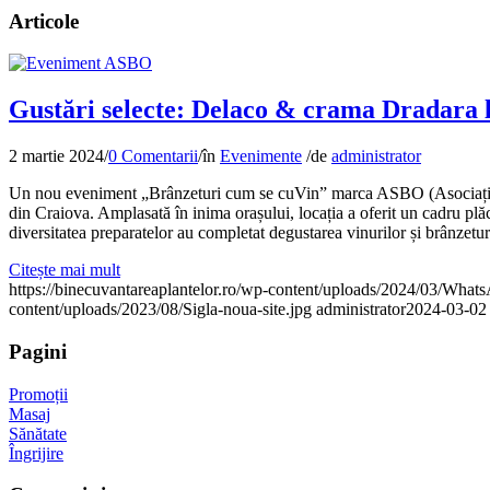
Articole
Gustări selecte: Delaco & crama Dradara 
2 martie 2024
/
0 Comentarii
/
în
Evenimente
/
de
administrator
Un nou eveniment „Brânzeturi cum se cuVin” marca ASBO (Asociația Blo
din Craiova. Amplasată în inima orașului, locația a oferit un cadru plăc
diversitatea preparatelor au completat degustarea vinurilor și brânzetur
Citește mai mult
https://binecuvantareaplantelor.ro/wp-content/uploads/2024/03/Wh
content/uploads/2023/08/Sigla-noua-site.jpg
administrator
2024-03-02
Pagini
Promoții
Masaj
Sănătate
Îngrijire