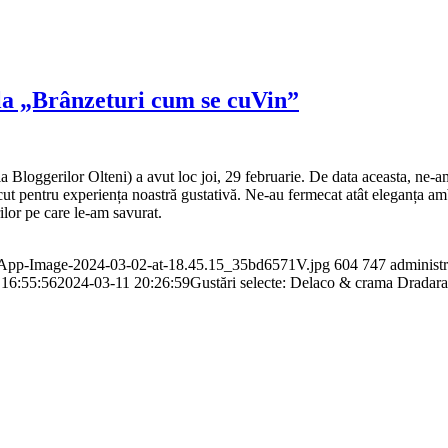
la „Brânzeturi cum se cuVin”
ggerilor Olteni) a avut loc joi, 29 februarie. De data aceasta, ne-am b
ut pentru experiența noastră gustativă. Ne-au fermecat atât eleganța ambie
ilor pe care le-am savurat.
atsApp-Image-2024-03-02-at-18.45.15_35bd6571V.jpg
604
747
administr
 16:55:56
2024-03-11 20:26:59
Gustări selecte: Delaco & crama Dradara