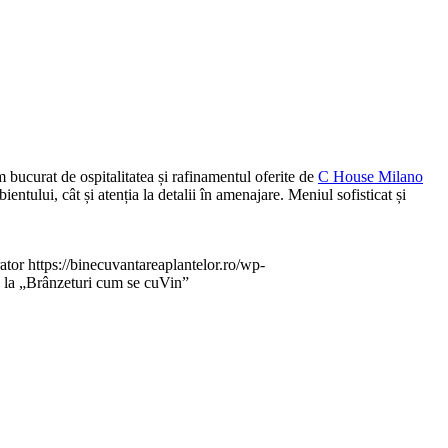
ucurat de ospitalitatea și rafinamentul oferite de
C House Milano
ntului, cât și atenția la detalii în amenajare. Meniul sofisticat și
ator
https://binecuvantareaplantelor.ro/wp-
 la „Brânzeturi cum se cuVin”