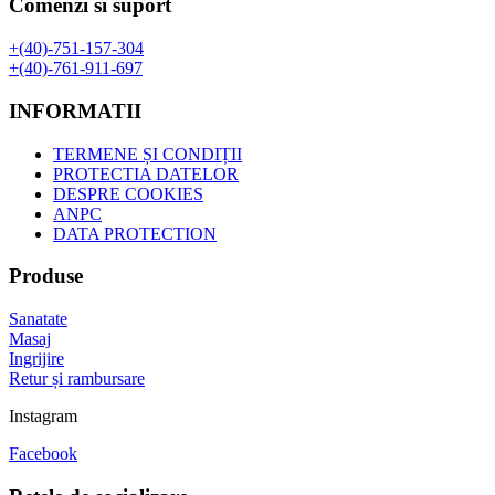
Comenzi si suport
+(40)-751-157-304
+(40)-761-911-697
INFORMATII
TERMENE ȘI CONDIȚII
PROTECTIA DATELOR
DESPRE COOKIES
ANPC
DATA PROTECTION
Produse
Sanatate
Masaj
Ingrijire
Retur și rambursare
Instagram
Facebook