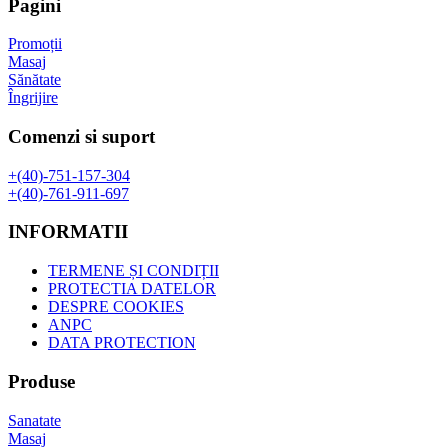
Pagini
138,10 lei.
Promoții
Masaj
Sănătate
Îngrijire
Comenzi si suport
+(40)-751-157-304
+(40)-761-911-697
INFORMATII
TERMENE ȘI CONDIȚII
PROTECTIA DATELOR
DESPRE COOKIES
ANPC
DATA PROTECTION
Produse
Sanatate
Masaj