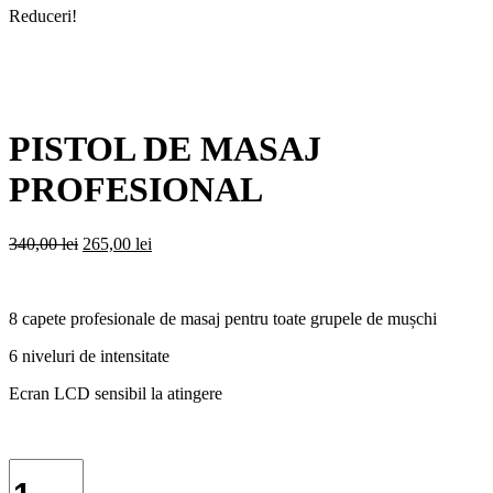
Reduceri!
PISTOL DE MASAJ
PROFESIONAL
Prețul
Prețul
340,00
lei
265,00
lei
inițial
curent
a
este:
fost:
265,00 lei.
8 capete profesionale de masaj pentru toate grupele de mușchi
340,00 lei.
6 niveluri de intensitate
Ecran LCD sensibil la atingere
Cantitate
PISTOL