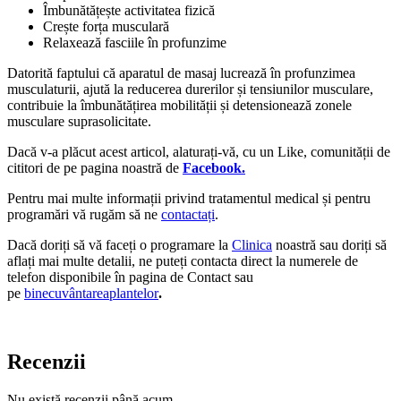
Îmbunătățește activitatea fizică
Crește forța musculară
Relaxează fasciile în profunzime
Datorită faptului că aparatul de masaj lucrează în profunzimea
musculaturii, ajută la reducerea durerilor și tensiunilor musculare,
contribuie la îmbunătățirea mobilității și detensionează zonele
musculare suprasolicitate.
Dacă v-a plăcut acest articol, alaturați-vă, cu un Like, comunității de
cititori de pe pagina noastră de
Facebook.
Pentru mai multe informații privind tratamentul medical și pentru
programări vă rugăm să ne
contactați
.
Dacă doriți să vă faceți o programare la
Clinica
noastră sau doriți să
aflați mai multe detalii, ne puteți contacta direct la numerele de
telefon disponibile în pagina de Contact sau
pe
binecuvântareaplantelor
.
Recenzii
Nu există recenzii până acum.