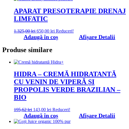
fost:
49,00 lei.
65,00 lei.
APARAT PRESOTERAPIE DRENAJ
LIMFATIC
Prețul
Prețul
1.325,00
lei
650,00
lei
Reduceri!
inițial
curent
Adaugă în coș
Afișare Detalii
a
este:
fost:
650,00 lei.
Produse similare
1.325,00 lei.
HIDRA – CREMĂ HIDRATANTĂ
CU VENIN DE VIPERĂ ȘI
PROPOLIS VERDE BRAZILIAN –
BIO
Prețul
Prețul
195,62
lei
143,00
lei
Reduceri!
inițial
curent
Adaugă în coș
Afișare Detalii
a
este:
fost:
143,00 lei.