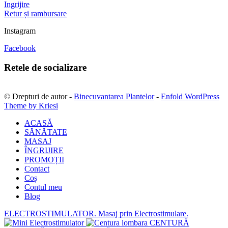
Ingrijire
Retur și rambursare
Instagram
Facebook
Retele de socializare
© Drepturi de autor -
Binecuvantarea Plantelor
-
Enfold WordPress
Theme by Kriesi
ACASĂ
SĂNĂTATE
MASAJ
ÎNGRIJIRE
PROMOȚII
Contact
Coș
Contul meu
Blog
ELECTROSTIMULATOR. Masaj prin Electrostimulare.
CENTURĂ