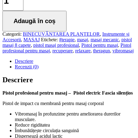
DE
MASAJ
PROFESIONAL
Adaugă în coș
Categorii:
BINECUVÂNTAREA PLANTELOR
,
Instrumente și
Accesorii
,
MASAJ
Etichete:
#terapie
,
masaj
,
masaj mecanic
,
pistol
masaj 8 capete
,
pistol masaj profesional
,
Pistol pentru masaj
,
Pistol
profesional pentru masaj
,
recuperare
,
relaxare
,
theragun
,
vibromasaj
Descriere
Recenzii (0)
Descriere
Pistol profesional pentru masaj – Pistol electric Fascia silențios
Pistol de impact cu membrană pentru masaj corporal
Vibromasaj în profunzime pentru ameliorarea durerilor
musculare.
Reduce rigiditatea
Îmbunătățește circulația sanguină
Dispersează acidul lactic