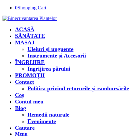
0
Shopping Cart
ACASĂ
SĂNĂTATE
MASAJ
Uleiuri și unguente
Instrumente și Accesorii
ÎNGRIJIRE
Îngrijirea părului
PROMOȚII
Contact
Politica privind retururile și rambursările
Coș
Contul meu
Blog
Remedii naturale
Evenimente
Cautare
Menu