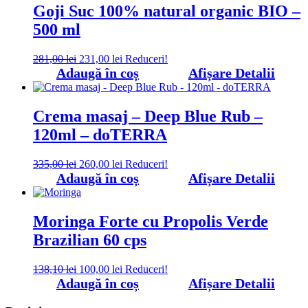
195,62 lei.
Goji Suc 100% natural organic BIO –
500 ml
Prețul
Prețul
281,00
lei
231,00
lei
Reduceri!
inițial
curent
Adaugă în coș
Afișare Detalii
a
este:
fost:
231,00 lei.
281,00 lei.
Crema masaj – Deep Blue Rub –
120ml – doTERRA
Prețul
Prețul
335,00
lei
260,00
lei
Reduceri!
inițial
curent
Adaugă în coș
Afișare Detalii
a
este:
fost:
260,00 lei.
335,00 lei.
Moringa Forte cu Propolis Verde
Brazilian 60 cps
Prețul
Prețul
138,10
lei
100,00
lei
Reduceri!
inițial
curent
Adaugă în coș
Afișare Detalii
a
este:
fost:
100,00 lei.