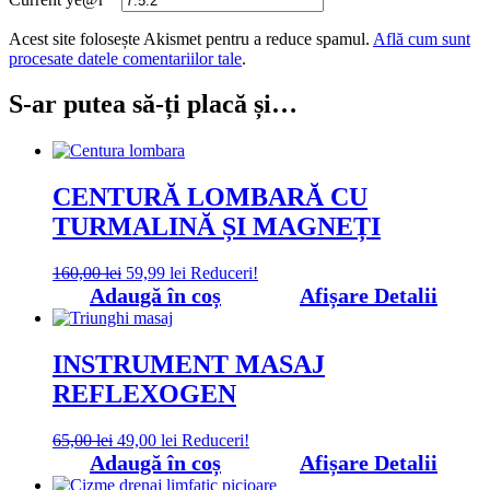
Acest site folosește Akismet pentru a reduce spamul.
Află cum sunt
procesate datele comentariilor tale
.
S-ar putea să-ți placă și…
CENTURĂ LOMBARĂ CU
TURMALINĂ ȘI MAGNEȚI
Prețul
Prețul
160,00
lei
59,99
lei
Reduceri!
inițial
curent
Adaugă în coș
Afișare Detalii
a
este:
fost:
59,99 lei.
160,00 lei.
INSTRUMENT MASAJ
REFLEXOGEN
Prețul
Prețul
65,00
lei
49,00
lei
Reduceri!
inițial
curent
Adaugă în coș
Afișare Detalii
a
este: