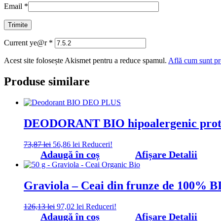
Email
*
Current ye@r
*
Acest site folosește Akismet pentru a reduce spamul.
Află cum sunt pro
Produse similare
DEODORANT BIO hipoalergenic prote
Prețul
Prețul
73,87
lei
56,86
lei
Reduceri!
inițial
curent
Adaugă în coș
Afișare Detalii
a
este:
fost:
56,86 lei.
73,87 lei.
Graviola – Ceai din frunze de 100% B
Prețul
Prețul
126,13
lei
97,02
lei
Reduceri!
inițial
curent
Adaugă în coș
Afișare Detalii