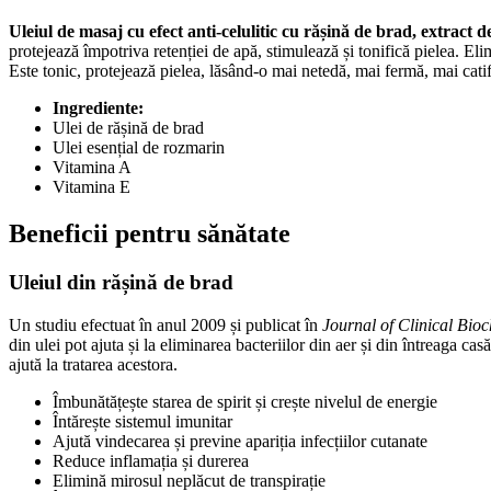
Uleiul de masaj cu efect anti-celulitic cu rășină de brad, extract
protejează împotriva retenției de apă, stimulează și tonifică pielea. Eli
Este tonic, protejează pielea, lăsând-o mai netedă, mai fermă, mai catif
Ingrediente:
Ulei de rășină de brad
Ulei esențial de rozmarin
Vitamina A
Vitamina E
Beneficii pentru sănătate
Uleiul din rășină de brad
Un studiu efectuat în anul 2009 și publicat în
Journal of Clinical Bioc
din ulei pot ajuta și la eliminarea bacteriilor din aer și din întreaga ca
ajută la tratarea acestora.
Îmbunătățește starea de spirit și crește nivelul de energie
Întărește sistemul imunitar
Ajută vindecarea și previne apariția infecțiilor cutanate
Reduce inflamația și durerea
Elimină mirosul neplăcut de transpirație