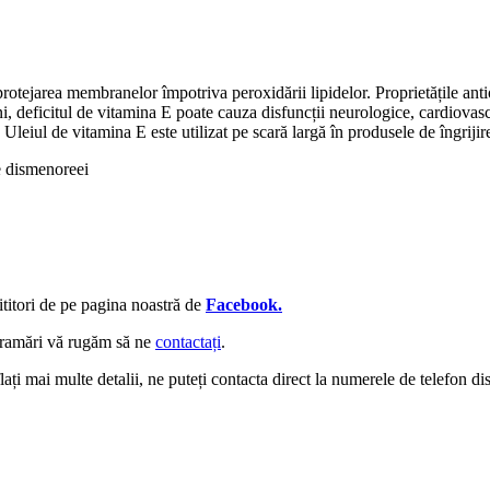
rotejarea membranelor împotriva peroxidării lipidelor. Proprietățile anti
i, deficitul de vitamina E poate cauza disfuncții neurologice, cardiovascu
Uleiul de vitamina E este utilizat pe scară largă în produsele de îngrijire 
e dismenoreei
cititori de pe pagina noastră de
Facebook.
ogramări vă rugăm să ne
contactați
.
flați mai multe detalii, ne puteți contacta direct la numerele de telefon 