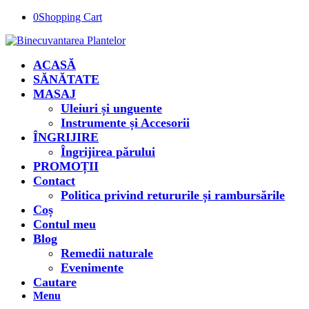
0
Shopping Cart
ACASĂ
SĂNĂTATE
MASAJ
Uleiuri și unguente
Instrumente și Accesorii
ÎNGRIJIRE
Îngrijirea părului
PROMOȚII
Contact
Politica privind retururile și rambursările
Coș
Contul meu
Blog
Remedii naturale
Evenimente
Cautare
Menu