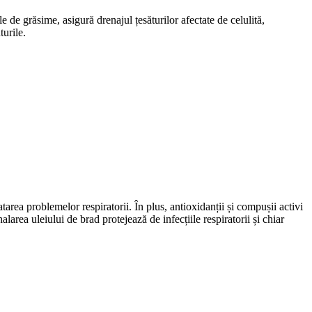
le de grăsime, asigură drenajul țesăturilor afectate de celulită,
turile.
atarea problemelor respiratorii. În plus, antioxidanții și compușii activi
larea uleiului de brad protejează de infecțiile respiratorii și chiar