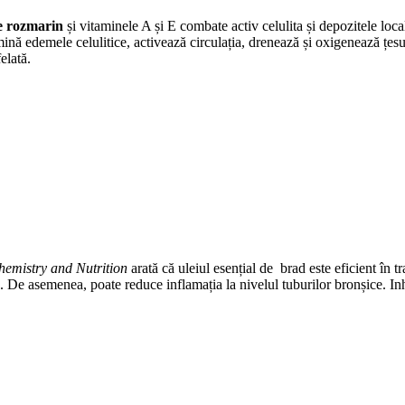
 de rozmarin
și vitaminele A și E combate activ celulita și depozitele loca
mină edemele celulitice, activează circulația, drenează și oxigenează țesu
elată.
hemistry and Nutrition
arată că uleiul esențial de brad este eficient în tr
să. De asemenea, poate reduce inflamația la nivelul tuburilor bronșice. Inha