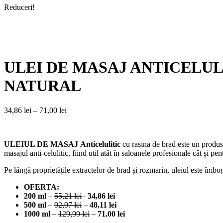
Reduceri!
ULEI DE MASAJ ANTICELULITIC 
NATURAL
Interval
34,86
lei
–
71,00
lei
de
prețuri:
34,86 lei
ULEIUL DE MASAJ
Anticelulitic
cu rasina de brad
este un produs 
până
masajul anti-celulitic, fiind util atât în saloanele profesionale cât și pen
la
71,00 lei
Pe lângă proprietățile extractelor de brad și rozmarin, uleiul este îmbog
OFERTA:
200 ml –
55,21 lei
– 34,86 lei
500 ml –
92
,97 lei
– 48,11 lei
1000 ml –
129,99 lei
– 71,00 lei