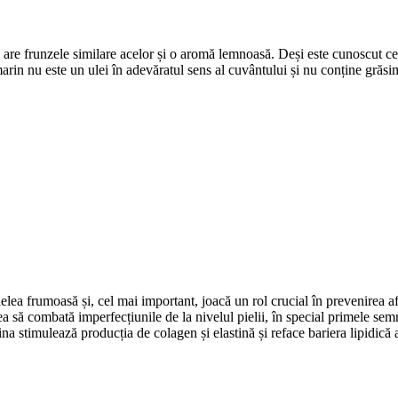
 are frunzele similare acelor și o aromă lemnoasă. Deși este cunoscut ce
rin nu este un ulei în adevăratul sens al cuvântului și nu conține grăsim
elea frumoasă și, cel mai important, joacă un rol crucial în prevenirea a
ea să combată imperfecțiunile de la nivelul pielii, în special primele se
na stimulează producția de colagen și elastină și reface bariera lipidică a p