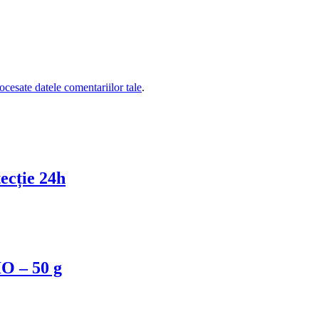
cesate datele comentariilor tale
.
cție 24h
IO – 50 g