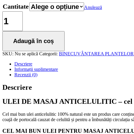
Cantitate
Anulează
Cantitate
ULEI
DE
MASAJ
ANTICELULITIC
Adaugă în coș
-
cel
mai
SKU:
Nu se aplică
Categorii:
BINECUVÂNTAREA PLANTELOR
bun
ulei
Descriere
profesional
Informații suplimentare
anticelulitic
Recenzii (0)
100%
NATURAL
Descriere
ULEI DE MASAJ ANTICELULITIC – cel ma
Cel mai bun ulei anticelulitic 100% natural este un produs care conține 
coajă de portocală cauzat de celulită și pentru a îmbunătăți circulația s
CEL MAI BUN ULEI PENTRU MASAJ ANTICEL