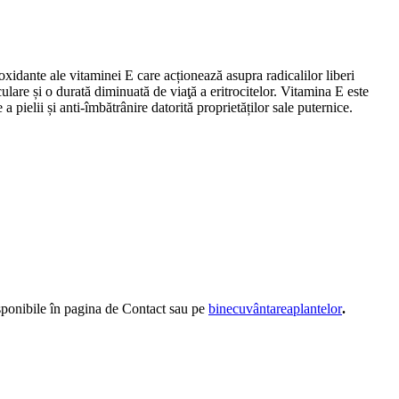
oxidante ale vitaminei E care acționează asupra radicalilor liberi
lare și o durată diminuată de viaţă a eritrocitelor. Vitamina E este
a pielii și anti-îmbătrânire datorită proprietăților sale puternice.
disponibile în pagina de Contact sau pe
binecuvântareaplantelor
.