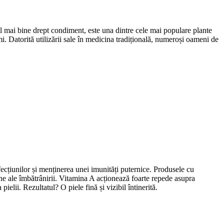
l mai bine drept condiment, este una dintre cele mai populare plante
i. Datorită utilizării sale în medicina tradițională, numeroși oameni de
fecțiunilor și menținerea unei imunități puternice. Produsele cu
mne ale îmbătrânirii. Vitamina A acționează foarte repede asupra
ielii. Rezultatul? O piele fină și vizibil întinerită.