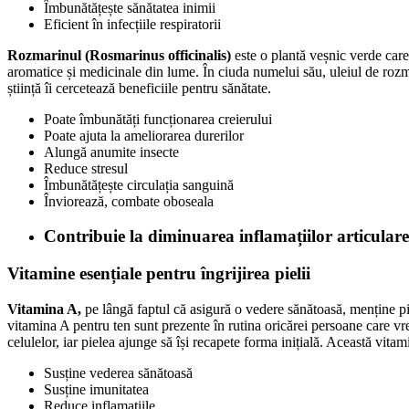
Îmbunătățește sănătatea inimii
Eficient în infecțiile respiratorii
Rozmarinul (Rosmarinus officinalis)
este o plantă veșnic verde care
aromatice și medicinale din lume. În ciuda numelui său, uleiul de rozma
știință îi cercetează beneficiile pentru sănătate.
Poate îmbunătăți funcționarea creierului
Poate ajuta la ameliorarea durerilor
Alungă anumite insecte
Reduce stresul
Îmbunătățește circulația sanguină
Înviorează, combate oboseala
Contribuie la diminuarea inflamațiilor articulare
Vitamine esențiale pentru îngrijirea pielii
Vitamina A,
pe lângă faptul că asigură o vedere sănătoasă, menține pi
vitamina A pentru ten sunt prezente în rutina oricărei persoane care vr
celulelor, iar pielea ajunge să își recapete forma inițială. Această vitami
Susține vederea sănătoasă
Susține imunitatea
Reduce inflamațiile