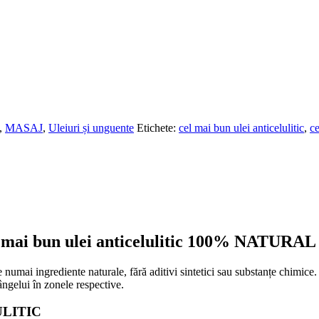
,
MASAJ
,
Uleiuri și unguente
Etichete:
cel mai bun ulei anticelulitic
,
ce
i bun ulei anticelulitic 100% NATURAL
numai ingrediente naturale, fără aditivi sintetici sau substanțe chimice. 
ângelui în zonele respective.
ULITIC