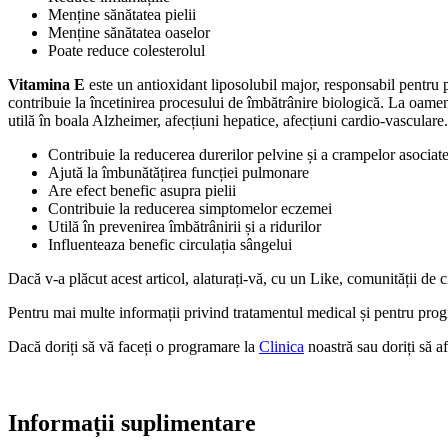
Menține sănătatea pielii
Menține sănătatea oaselor
Poate reduce colesterolul
Vitamina E
este un antioxidant liposolubil major, responsabil pentru p
contribuie la încetinirea procesului de îmbătrânire biologică. La oamen
utilă în boala Alzheimer, afecțiuni hepatice, afecțiuni cardio-vasculare. 
Contribuie la reducerea durerilor pelvine și a crampelor asociat
Ajută la îmbunătățirea funcției pulmonare
Are efect benefic asupra pielii
Contribuie la reducerea simptomelor eczemei
Utilă în prevenirea îmbătrânirii și a ridurilor
Influenteaza benefic circulația sângelui
Dacă v-a plăcut acest articol, alaturați-vă, cu un Like, comunității de 
Pentru mai multe informații privind tratamentul medical și pentru pr
Dacă doriți să vă faceți o programare la
Clinica
noastră sau doriți să a
Informații suplimentare