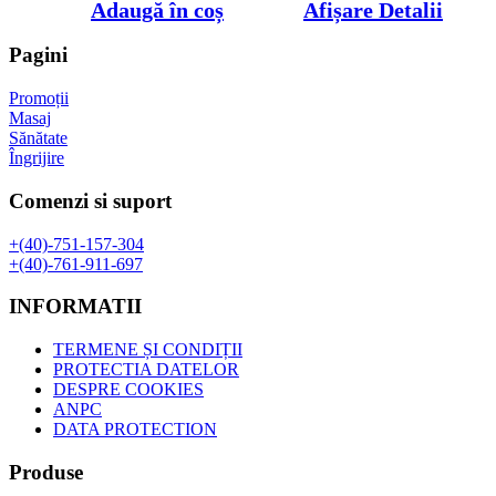
inițial
curent
Adaugă în coș
Afișare Detalii
a
este:
fost:
295,00 lei.
Pagini
355,00 lei.
Promoții
Masaj
Sănătate
Îngrijire
Comenzi si suport
+(40)-751-157-304
+(40)-761-911-697
INFORMATII
TERMENE ȘI CONDIȚII
PROTECTIA DATELOR
DESPRE COOKIES
ANPC
DATA PROTECTION
Produse