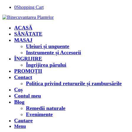
0
Shopping Cart
ACASĂ
SĂNĂTATE
MASAJ
Uleiuri și unguente
Instrumente și Accesorii
ÎNGRIJIRE
Îngrijirea părului
PROMOȚII
Contact
Politica privind retururile și rambursările
Coș
Contul meu
Blog
Remedii naturale
Evenimente
Cautare
Menu