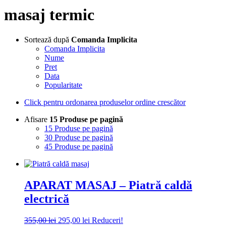
masaj termic
Sortează după
Comanda Implicita
Comanda Implicita
Nume
Pret
Data
Popularitate
Click pentru ordonarea produselor ordine crescător
Afisare
15 Produse pe pagină
15 Produse pe pagină
30 Produse pe pagină
45 Produse pe pagină
APARAT MASAJ – Piatră caldă
electrică
Prețul
Prețul
355,00
lei
295,00
lei
Reduceri!