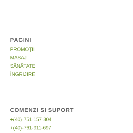
fost:
295,00 lei.
355,00 lei.
PAGINI
PROMOȚII
MASAJ
SĂNĂTATE
ÎNGRIJIRE
COMENZI SI SUPORT
+(40)-751-157-304
+(40)-761-911-697