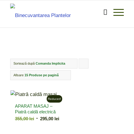
Sortează după
Comanda Implicita
Click
pentru
Afisare
15 Produse pe pagină
ordonarea
produselor
Reduceri!
ordine
APARAT MASAJ –
crescător
Piatră caldă electrică
Prețul
Prețul
355,00
lei
295,00
lei
inițial
curent
a
este: