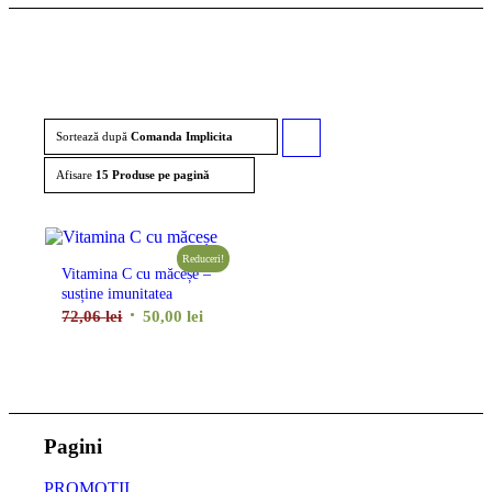
Sortează după
Comanda Implicita
Click
pentru
Afisare
15 Produse pe pagină
ordonarea
produselor
Reduceri!
Vitamina C cu măceșe –
ordine
susține imunitatea
crescător
Prețul
Prețul
72,06
lei
50,00
lei
inițial
curent
a
este:
fost:
50,00 lei.
72,06 lei.
Pagini
PROMOȚII