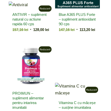
Reduceri!
ANTIVIR – supliment
Blue A365 PLUS Forte
natural cu actiune
– supliment antioxidant
rapida 60 cps
90 cps
Prețul
Prețul
Prețul
Prețul
157,16
lei
128,00
lei
147,16
lei
113,20
lei
inițial
curent
inițial
curent
a
este:
a
este:
fost:
128,00 lei.
fost:
113,20 lei
Reduceri!
157,16 lei.
147,16 lei.
Reduceri!
PROIMUN –
supliment alimentar
pentru intarirea
Vitamina C cu măceșe
imunitatii
– susține imunitatea