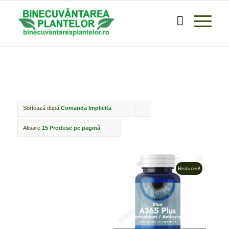
Sortează după
Comanda Implicita
Click
pentru
Afisare
15 Produse pe pagină
ordonarea
produselor
Reduceri!
ordine
crescător