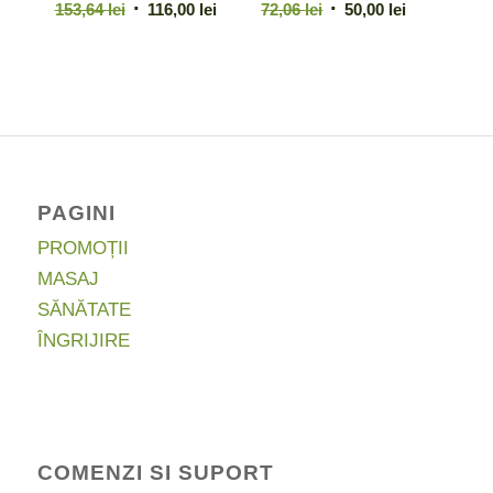
Prețul
Prețul
Prețul
Prețul
153,64
lei
116,00
lei
72,06
lei
50,00
lei
inițial
curent
inițial
curent
a
este:
a
este:
fost:
116,00 lei.
fost:
50,00 lei.
153,64 lei.
72,06 lei.
PAGINI
PROMOȚII
MASAJ
SĂNĂTATE
ÎNGRIJIRE
COMENZI SI SUPORT