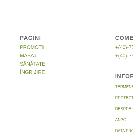
PAGINI
COME
PROMOȚII
+(40)-7
MASAJ
+(40)-7
SĂNĂTATE
ÎNGRIJIRE
INFO
TERMENE 
PROTECT
DESPRE 
ANPC
DATA PR