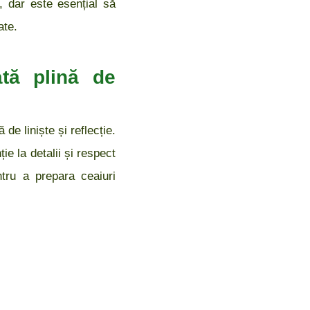
, dar este esențial să
ate.
ată plină de
de liniște și reflecție.
e la detalii și respect
ntru a prepara ceaiuri