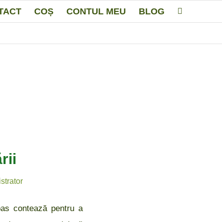
TACT
COȘ
CONTUL MEU
BLOG
rii
strator
 pas contează pentru a