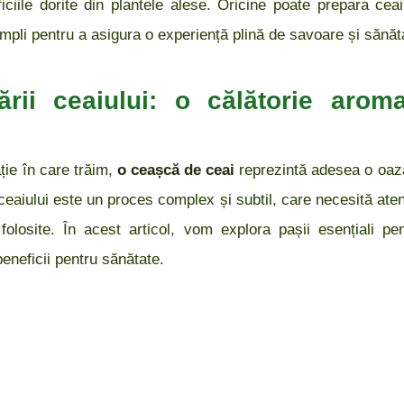
iciile dorite din plantele alese. Oricine poate prepara ceai
mpli pentru a asigura o experiență plină de savoare și sănăt
ării ceaiului: o călătorie arom
ție în care trăim,
o ceașcă de ceai
reprezintă adesea o oază 
eaiului este un proces complex și subtil, care necesită atenți
 folosite. În acest articol, vom explora pașii esențiali pe
beneficii pentru sănătate.