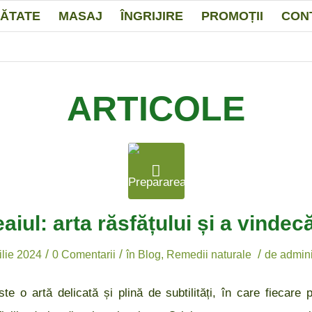
ĂTATE
MASAJ
ÎNGRIJIRE
PROMOȚII
CON
ARTICOLE
aiul: arta răsfățului și a vindecă
/
/
/
ilie 2024
0 Comentarii
în
Blog
,
Remedii naturale
de
admini
ste o artă delicată și plină de subtilități, în care fiecare