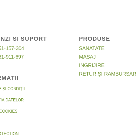
NZI SI SUPORT
PRODUSE
51-157-304
SANATATE
61-911-697
MASAJ
INGRIJIRE
RETUR ȘI RAMBURSA
RMATII
ȘI CONDIȚII
IA DATELOR
COOKIES
OTECTION