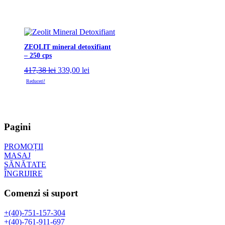
ZEOLIT mineral detoxifiant
– 250 cps
Prețul
Prețul
417,38
lei
339,00
lei
inițial
curent
Reduceri!
a
este:
fost:
339,00 lei.
417,38 lei.
Pagini
PROMOȚII
MASAJ
SĂNĂTATE
ÎNGRIJIRE
Comenzi si suport
+(40)-751-157-304
+(40)-761-911-697