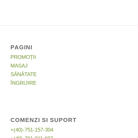
a
este:
fost:
100,00 lei.
138,10 lei.
PAGINI
PROMOȚII
MASAJ
SĂNĂTATE
ÎNGRIJIRE
COMENZI SI SUPORT
+(40)-751-157-304