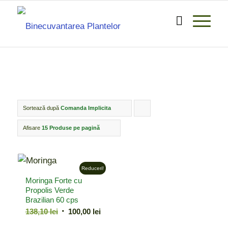
Sortează după
Comanda Implicita
Click
pentru
Afisare
15 Produse pe pagină
ordonarea
produselor
Reduceri!
ordine
Moringa Forte cu
crescător
Propolis Verde
Brazilian 60 cps
Prețul
Prețul
138,10
lei
100,00
lei
inițial
curent