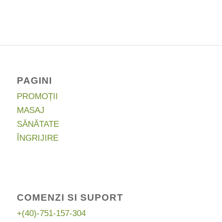
a
este:
fost:
91,00 lei.
109,90 lei.
PAGINI
PROMOȚII
MASAJ
SĂNĂTATE
ÎNGRIJIRE
COMENZI SI SUPORT
+(40)-751-157-304