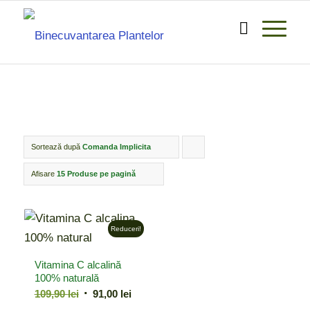
Sortează după
Comanda Implicita
Click
pentru
Afisare
15 Produse pe pagină
ordonarea
produselor
Reduceri!
ordine
crescător
Vitamina C alcalină
100% naturală
Prețul
Prețul
109,90
lei
91,00
lei
inițial
curent