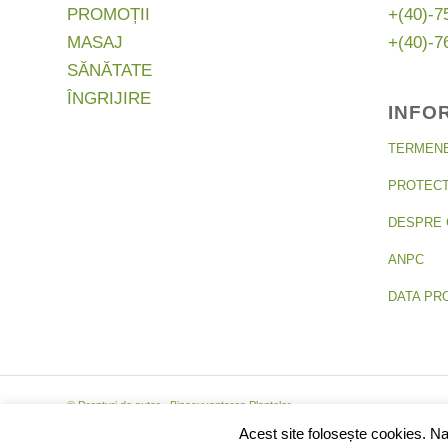
PROMOȚII
+(40)-7
MASAJ
+(40)-7
SĂNĂTATE
ÎNGRIJIRE
INFO
TERMENE 
PROTECT
DESPRE 
ANPC
DATA PR
© Drepturi de autor -
Binecuvantarea Plantelor
-
Acest site folosește cookies. Nav
677-064-2809 Binecuvantarea Plantelor ∙ om-87443556054