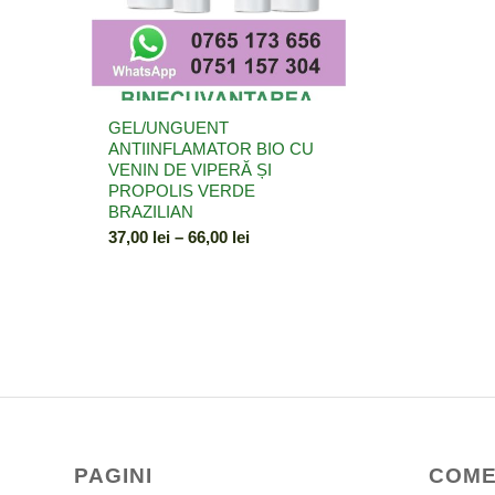
GEL/UNGUENT
ANTIINFLAMATOR BIO CU
VENIN DE VIPERĂ ȘI
PROPOLIS VERDE
BRAZILIAN
Interval
37,00
lei
–
66,00
lei
de
prețuri:
37,00 lei
până
la
66,00 lei
PAGINI
COME