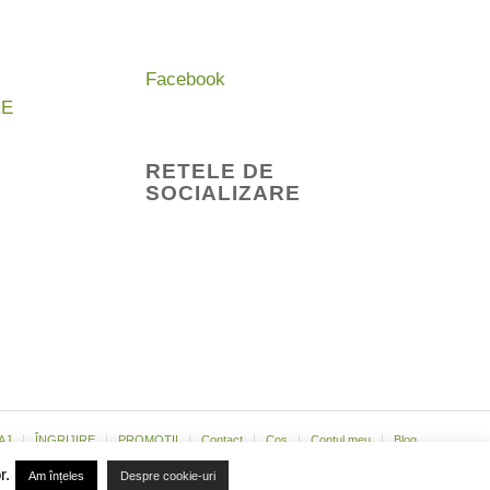
Facebook
RE
RETELE DE
SOCIALIZARE
AJ
ÎNGRIJIRE
PROMOȚII
Contact
Coș
Contul meu
Blog
r.
Am înțeles
Despre cookie-uri