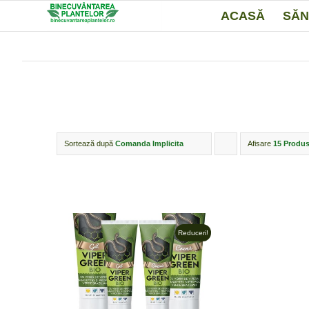
ACASĂ
SĂN
Sortează după
Comanda Implicita
Afisare
Click
15 Produs
pentru
ordonarea
produselor
ordine
Reduceri!
crescător