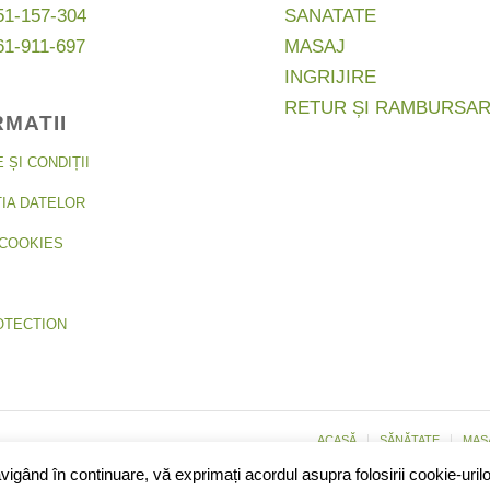
51-157-304
SANATATE
61-911-697
MASAJ
INGRIJIRE
RETUR ȘI RAMBURSA
RMATII
ȘI CONDIȚII
IA DATELOR
COOKIES
OTECTION
ACASĂ
SĂNĂTATE
MAS
igând în continuare, vă exprimați acordul asupra folosirii cookie-urilo
48219400 742391318