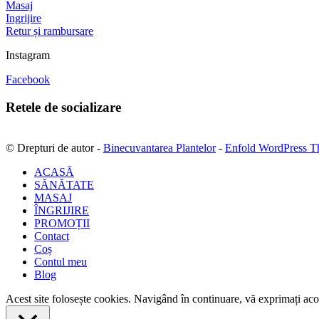
Masaj
Ingrijire
Retur și rambursare
Instagram
Facebook
Retele de socializare
© Drepturi de autor -
Binecuvantarea Plantelor
-
Enfold WordPress T
ACASĂ
SĂNĂTATE
MASAJ
ÎNGRIJIRE
PROMOȚII
Contact
Coș
Contul meu
Blog
Acest site folosește cookies. Navigând în continuare, vă exprimați acor