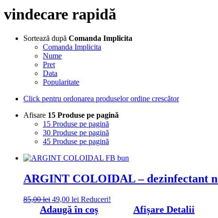
vindecare rapidă
Sortează după
Comanda Implicita
Comanda Implicita
Nume
Pret
Data
Popularitate
Click pentru ordonarea produselor ordine crescător
Afisare
15 Produse pe pagină
15 Produse pe pagină
30 Produse pe pagină
45 Produse pe pagină
ARGINT COLOIDAL – dezinfectant na
Prețul
Prețul
85,00
lei
49,00
lei
Reduceri!
inițial
curent
Adaugă în coș
Afișare Detalii
a
este: