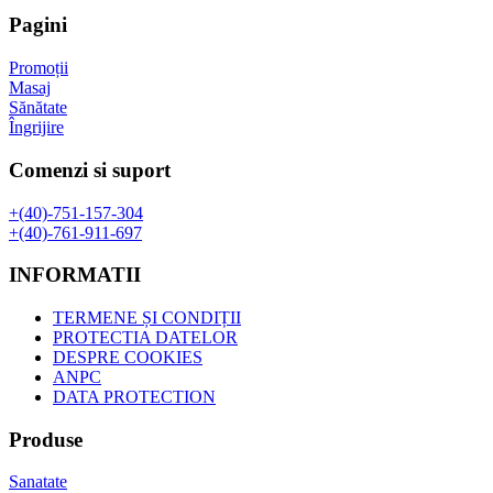
fost:
49,00 lei.
Pagini
85,00 lei.
Promoții
Masaj
Sănătate
Îngrijire
Comenzi si suport
+(40)-751-157-304
+(40)-761-911-697
INFORMATII
TERMENE ȘI CONDIȚII
PROTECTIA DATELOR
DESPRE COOKIES
ANPC
DATA PROTECTION
Produse
Sanatate