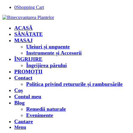
0
Shopping Cart
ACASĂ
SĂNĂTATE
MASAJ
Uleiuri și unguente
Instrumente și Accesorii
ÎNGRIJIRE
Îngrijirea părului
PROMOȚII
Contact
Politica privind retururile și rambursările
Coș
Contul meu
Blog
Remedii naturale
Evenimente
Cautare
Menu