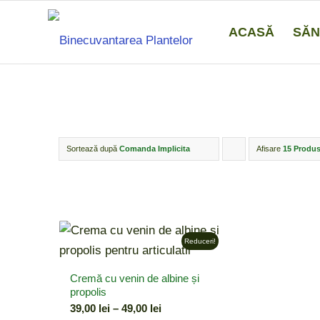
ACASĂ
SĂN
Sortează după
Comanda Implicita
Afisare
Click
15 Produs
pentru
ordonarea
produselor
ordine
Reduceri!
crescător
Cremă cu venin de albine și
propolis
Interval
39,00
lei
–
49,00
lei