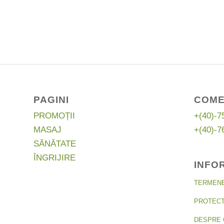
de
prețuri:
39,00 lei
până
la
49,00 lei
PAGINI
COME
PROMOȚII
+(40)-7
MASAJ
+(40)-7
SĂNĂTATE
ÎNGRIJIRE
INFO
TERMENE 
PROTECT
DESPRE 