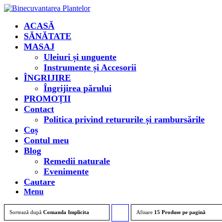
ACASĂ
SĂNĂTATE
MASAJ
Uleiuri și unguente
Instrumente și Accesorii
ÎNGRIJIRE
Îngrijirea părului
PROMOȚII
Contact
Politica privind retururile și rambursările
Coș
Contul meu
Blog
Remedii naturale
Evenimente
Cautare
Menu
Sortează după
Comanda Implicita
Afisare
Click
15 Produse pe pagină