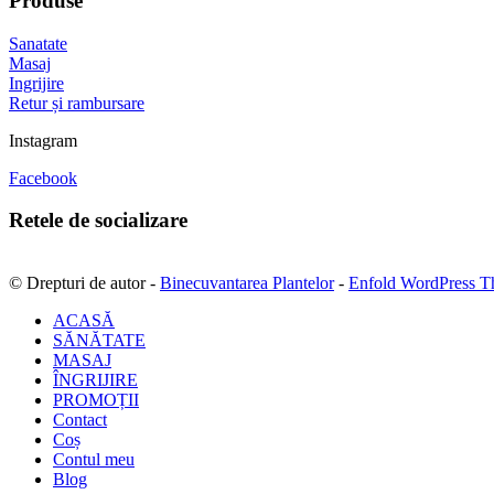
Produse
Sanatate
Masaj
Ingrijire
Retur și rambursare
Instagram
Facebook
Retele de socializare
© Drepturi de autor -
Binecuvantarea Plantelor
-
Enfold WordPress T
ACASĂ
SĂNĂTATE
MASAJ
ÎNGRIJIRE
PROMOȚII
Contact
Coș
Contul meu
Blog