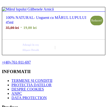
pentru
ordonarea
100% NATURAL- Unguent cu MĂRUL LUPULUI
produselor
Reduceri!
45ml
ordine
Prețul
Prețul
35,00
lei
19,00
lei
crescător
inițial
curent
a
este:
fost:
19,00 lei.
Adaugă în coș
35,00 lei.
Afișare Detalii
+(40)-761-911-697
INFORMATII
TERMENE ȘI CONDIȚII
PROTECTIA DATELOR
DESPRE COOKIES
ANPC
DATA PROTECTION