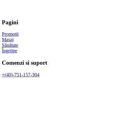
Pagini
Promoții
Masaj
Sănătate
Îngrijire
Comenzi si suport
+(40)-751-157-304