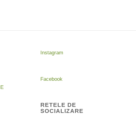
este:
t:
91,04 lei.
,35 lei.
Instagram
Facebook
RE
RETELE DE
SOCIALIZARE