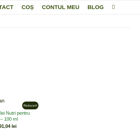
TACT
COȘ
CONTUL MEU
BLOG
Reduceri!
i Nutri pentru
 – 100 ml
ețul
Prețul
91,04
lei
țial
curent