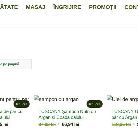
ĂTATE
MASAJ
ÎNGRIJIRE
PROMOȚII
CON
e pe pagină
Reduceri!
Reduceri!
 de păr cu
TUSCANY Șampon Nutri cu
TUSCANY Ule
alului
Argan și Coada calului
păr cu Argan
Prețul
Prețul
Prețul
Pr
35
lei
87,02
lei
66,94
lei
118,35
lei
curent
inițial
curent
ini