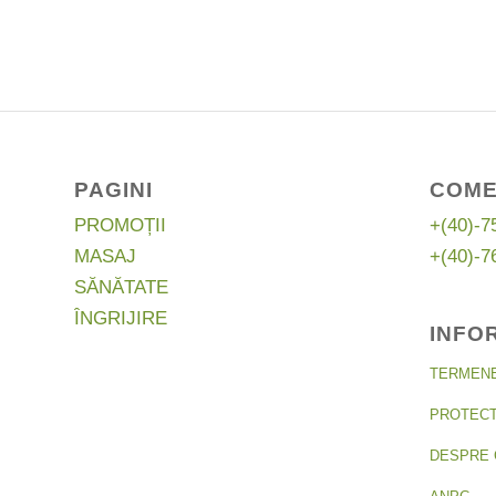
a
este:
a
fost:
65,00 lei.
fost:
88,38 lei.
100,56 
PAGINI
COME
PROMOȚII
+(40)-7
MASAJ
+(40)-7
SĂNĂTATE
ÎNGRIJIRE
INFO
TERMENE 
PROTECT
DESPRE 