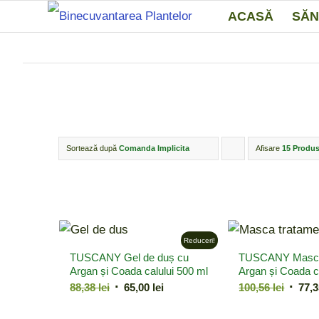
ACASĂ
SĂN
Sortează după
Comanda Implicita
Afisare
Click
15 Produs
pentru
ordonarea
produselor
ordine
Reduceri!
TUSCANY Gel de duș cu
TUSCANY Mască
crescător
Argan și Coada calului 500 ml
Argan și Coada c
Prețul
Prețul
Prețul
88,38
lei
65,00
lei
100,56
lei
77,
inițial
curent
inițial