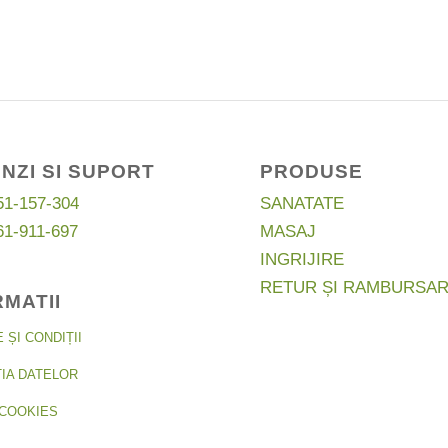
este:
a
este:
a
77,35 lei.
fost:
66,94 lei.
fos
lei.
87,02 lei.
118
NZI SI SUPORT
PRODUSE
51-157-304
SANATATE
61-911-697
MASAJ
INGRIJIRE
RETUR ȘI RAMBURSA
RMATII
ȘI CONDIȚII
IA DATELOR
COOKIES