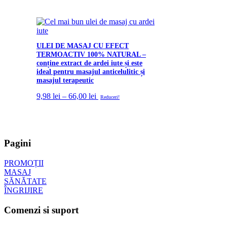
ULEI DE MASAJ CU EFECT
TERMOACTIV 100% NATURAL –
conține extract de ardei iute și este
ideal pentru masajul anticelulitic și
masajul terapeutic
Interval
9,98
lei
–
66,00
lei
Reduceri!
de
prețuri:
9,98 lei
până
la
Pagini
66,00 lei
PROMOȚII
MASAJ
SĂNĂTATE
ÎNGRIJIRE
Comenzi si suport