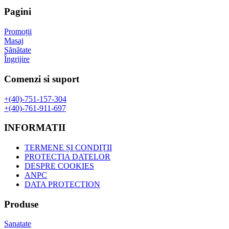
27,00 lei
are
Pagini
până
mai
la
multe
Promoții
51,00 lei
variații.
Masaj
Opțiunile
Sănătate
pot
Îngrijire
fi
alese
Comenzi si suport
în
pagina
+(40)-751-157-304
produsului.
+(40)-761-911-697
INFORMATII
TERMENE ȘI CONDIȚII
PROTECTIA DATELOR
DESPRE COOKIES
ANPC
DATA PROTECTION
Produse
Sanatate