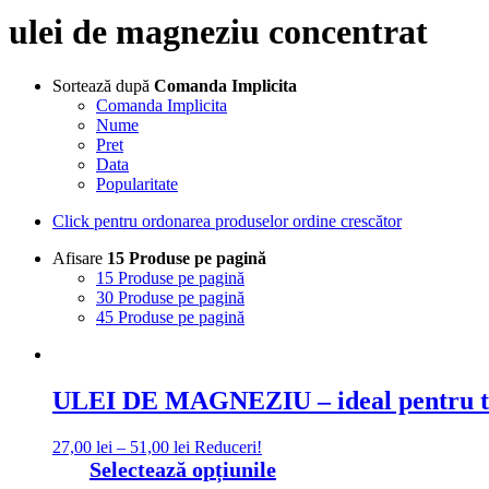
ulei de magneziu concentrat
Sortează după
Comanda Implicita
Comanda Implicita
Nume
Pret
Data
Popularitate
Click pentru ordonarea produselor ordine crescător
Afisare
15 Produse pe pagină
15 Produse pe pagină
30 Produse pe pagină
45 Produse pe pagină
ULEI DE MAGNEZIU – ideal pentru tera
Interval
27,00
lei
–
51,00
lei
Reduceri!
de
Acest
Selectează opțiunile
prețuri:
produs