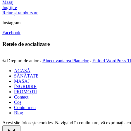
Masaj
Ingrijire
Retur și rambursare
Instagram
Facebook
Retele de socializare
© Drepturi de autor -
Binecuvantarea Plantelor
-
Enfold WordPress T
ACASĂ
SĂNĂTATE
MASAJ
ÎNGRIJIRE
PROMOȚII
Contact
Coș
Contul meu
Blog
Acest site folosește cookies. Navigând în continuare, vă exprimați acor