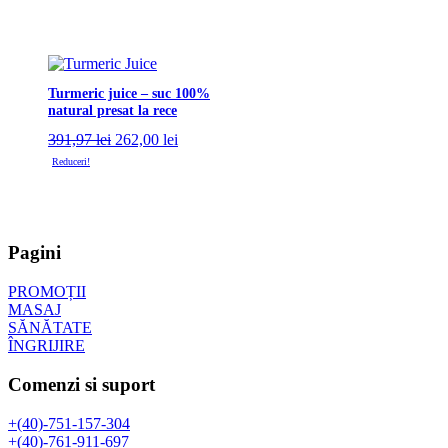
Turmeric juice – suc 100%
natural presat la rece
Prețul
Prețul
391,97
lei
262,00
lei
inițial
curent
Reduceri!
a
este:
fost:
262,00 lei.
391,97 lei.
Pagini
PROMOȚII
MASAJ
SĂNĂTATE
ÎNGRIJIRE
Comenzi si suport
+(40)-751-157-304
+(40)-761-911-697