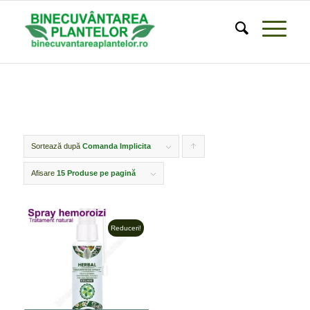
Sortează după
Comanda Implicita
Click
pentru
Afisare
15 Produse pe pagină
ordonarea
produselor
Reduceri!
ordine
crescător