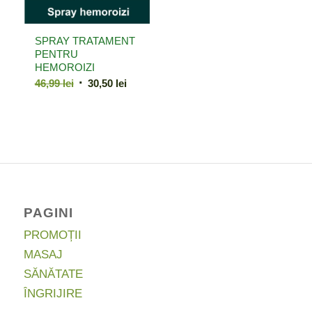
SPRAY TRATAMENT
PENTRU
HEMOROIZI
Prețul
Prețul
46,99
lei
30,50
lei
inițial
curent
a
este:
fost:
30,50 lei.
46,99 lei.
PAGINI
PROMOȚII
MASAJ
SĂNĂTATE
ÎNGRIJIRE