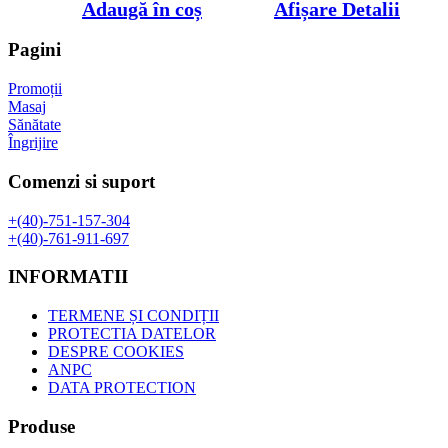
inițial
curent
Adaugă în coș
Afișare Detalii
a
este:
fost:
29,00 lei.
Pagini
42,37 lei.
Promoții
Masaj
Sănătate
Îngrijire
Comenzi si suport
+(40)-751-157-304
+(40)-761-911-697
INFORMATII
TERMENE ȘI CONDIȚII
PROTECTIA DATELOR
DESPRE COOKIES
ANPC
DATA PROTECTION
Produse