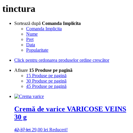
tinctura
Sortează după
Comanda Implicita
Comanda Implicita
Nume
Pret
Data
Popularitate
Click pentru ordonarea produselor ordine crescător
Afisare
15 Produse pe pagină
15 Produse pe pagină
30 Produse pe pagină
45 Produse pe pagină
Cremă de varice VARICOSE VEINS
30 g
Prețul
Prețul
42,37
lei
29,00
lei
Reduceri!