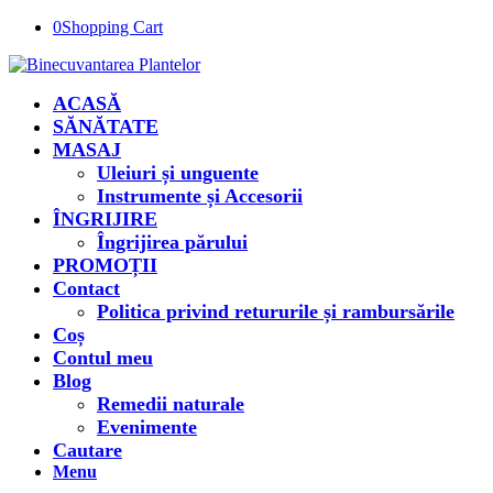
0
Shopping Cart
ACASĂ
SĂNĂTATE
MASAJ
Uleiuri și unguente
Instrumente și Accesorii
ÎNGRIJIRE
Îngrijirea părului
PROMOȚII
Contact
Politica privind retururile și rambursările
Coș
Contul meu
Blog
Remedii naturale
Evenimente
Cautare
Menu