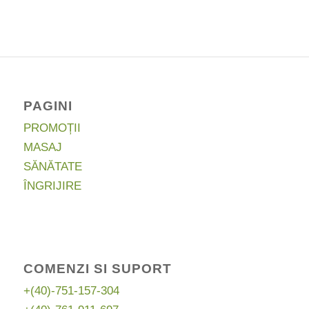
a
este:
fost:
25,00 lei.
42,76 lei.
PAGINI
PROMOȚII
MASAJ
SĂNĂTATE
ÎNGRIJIRE
COMENZI SI SUPORT
+(40)-751-157-304