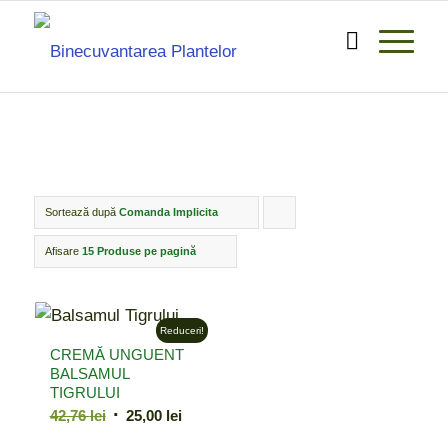
Sortează după
Comanda Implicita
Click
pentru
Afisare
15 Produse pe pagină
ordonarea
produselor
Reduceri!
ordine
CREMĂ UNGUENT
crescător
BALSAMUL
TIGRULUI
Prețul
Prețul
42,76
lei
25,00
lei
inițial
curent